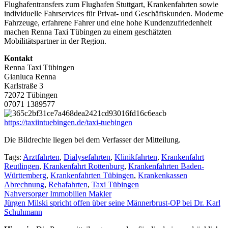
Flughafentransfers zum Flughafen Stuttgart, Krankenfahrten sowie
individuelle Fahrservices für Privat- und Geschäftskunden. Moderne
Fahrzeuge, erfahrene Fahrer und eine hohe Kundenzufriedenheit
machen Renna Taxi Tübingen zu einem geschätzten
Mobilitätspartner in der Region.
Kontakt
Renna Taxi Tübingen
Gianluca Renna
Karlstraße 3
72072 Tübingen
07071 1389577
https://taxiintuebingen.de/taxi-tuebingen
Die Bildrechte liegen bei dem Verfasser der Mitteilung.
Tags:
Arztfahrten
,
Dialysefahrten
,
Klinikfahrten
,
Krankenfahrt
Reutlingen
,
Krankenfahrt Rottenburg
,
Krankenfahrten Baden-
Württemberg
,
Krankenfahrten Tübingen
,
Krankenkassen
Abrechnung
,
Rehafahrten
,
Taxi Tübingen
Beitragsnavigation
Nahversorger Immobilien Makler
Jürgen Milski spricht offen über seine Männerbrust-OP bei Dr. Karl
Schuhmann