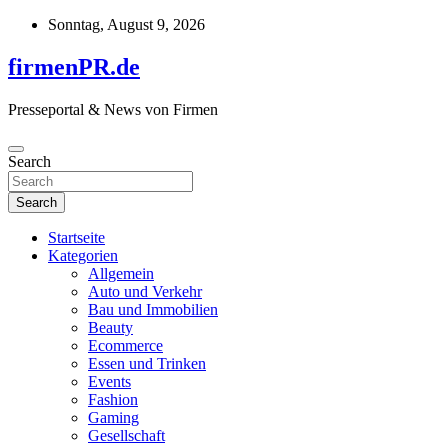
Skip
Sonntag, August 9, 2026
to
content
firmenPR.de
Presseportal & News von Firmen
Search
Search
Startseite
Kategorien
Allgemein
Auto und Verkehr
Bau und Immobilien
Beauty
Ecommerce
Essen und Trinken
Events
Fashion
Gaming
Gesellschaft