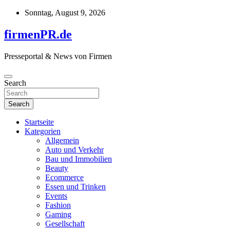
Skip
Sonntag, August 9, 2026
to
content
firmenPR.de
Presseportal & News von Firmen
Search
Search
Startseite
Kategorien
Allgemein
Auto und Verkehr
Bau und Immobilien
Beauty
Ecommerce
Essen und Trinken
Events
Fashion
Gaming
Gesellschaft