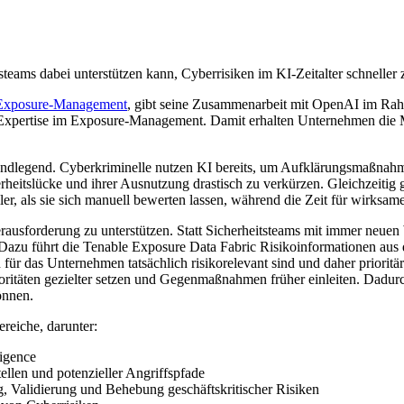
ams dabei unterstützen kann, Cyberrisiken im KI-Zeitalter schneller zu 
Exposure-Management
, gibt seine Zusammenarbeit mit OpenAI im Ra
xpertise im Exposure-Management. Damit erhalten Unternehmen die Mögl
grundlegend. Cyberkriminelle nutzen KI bereits, um Aufklärungsmaßnah
heitslücke und ihrer Ausnutzung drastisch zu verkürzen. Gleichzeitig
ller, als sie sich manuell bewerten lassen, während die Zeit für wir
usforderung zu unterstützen. Statt Sicherheitsteams mit immer neuen 
nd. Dazu führt die Tenable Exposure Data Fabric Risikoinformationen a
 für das Unternehmen tatsächlich risikorelevant sind und daher prioritä
ritäten gezielter setzen und Gegenmaßnahmen früher einleiten. Dadurch 
önnen.
reiche, darunter:
igence
ellen und potenzieller Angriffspfade
ng, Validierung und Behebung geschäftskritischer Risiken