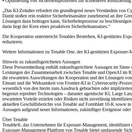
• Optimierung von Sicherheitsprozessen zur schnelleren Reduzierung
„Das KI-Zeitalter erfordert ein grundlegend neues Verständnis von Cybe
Damit stoßen rein reaktive Sicherheitsansätze zunehmend an ihre Gr
Lösungen dazu beitragen kann, Sicherheitsprozesse zu beschleunigen
darin liegt der Kern eines proaktiven Sicherheitsansatzes.“
Die Kooperation unterstreicht Tenables Bestreben, KI-gestütztes Exp
reduzieren.
Weitere Informationen zu Tenable One, der KI-gestützten Exposure-
Hinweis zu zukunftsgerichteten Aussagen
Diese Pressemitteilung enthält zukunftsgerichtete Aussagen im Sinne
Leistungen der Zusammenarbeit zwischen Tenable und OpenAI im Rah
die erwarteten Auswirkungen der Kooperation und der Lösungen von 
Einsatz und die Wirksamkeit von Frontier-KI in Cybersecurity-Prozes
wesentlich von den hierin zum Ausdruck gebrachten oder implizierte
begrenzt erprobter Technologien – darunter agentische KI, Large Lan
erwarteten Vorteile erzielen oder Risiken nicht zuverlässig identifizi
aktuellen Geschäftsberichts von Tenable auf Formblatt 10-K sowie in
Aussagen aufgrund neuer Informationen, zukünftiger Ereignisse oder
Über Tenable
Tenable®, das Unternehmen für Exposure-Management, identifiziert u
Exposure-Management-Plattform von Tenable bietet umfassende Sichtb