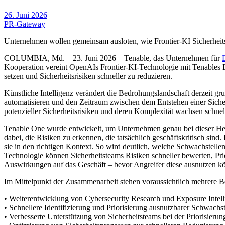
26. Juni 2026
PR-Gateway
Unternehmen wollen gemeinsam ausloten, wie Frontier-KI Sicherheitste
COLUMBIA, Md. – 23. Juni 2026 – Tenable, das Unternehmen für
Kooperation vereint OpenAIs Frontier-KI-Technologie mit Tenables E
setzen und Sicherheitsrisiken schneller zu reduzieren.
Künstliche Intelligenz verändert die Bedrohungslandschaft derzeit 
automatisieren und den Zeitraum zwischen dem Entstehen einer Sicher
potenzieller Sicherheitsrisiken und deren Komplexität wachsen schne
Tenable One wurde entwickelt, um Unternehmen genau bei dieser Hera
dabei, die Risiken zu erkennen, die tatsächlich geschäftskritisch si
sie in den richtigen Kontext. So wird deutlich, welche Schwachstellen
Technologie können Sicherheitsteams Risiken schneller bewerten, Prio
Auswirkungen auf das Geschäft – bevor Angreifer diese ausnutzen k
Im Mittelpunkt der Zusammenarbeit stehen voraussichtlich mehrere Be
• Weiterentwicklung von Cybersecurity Research und Exposure Intell
• Schnellere Identifizierung und Priorisierung ausnutzbarer Schwachst
• Verbesserte Unterstützung von Sicherheitsteams bei der Priorisieru