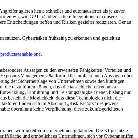
ngreifer agieren heute schneller und automatisierter als je zuvor.
üfen wir, wie GPT-5.5 über sichere Integrationen in unsere
re Entscheidungen treffen und Risiken gezielter reduzieren. Genau
rstützen, Cyberrisiken frühzeitig zu erkennen und gezielt zu
products/tenable-one
.
insbesondere Aussagen zu den erwarteten Fähigkeiten, Vorteilen und
 Exposure-Management-Plattform. Dies umfasst auch Aussagen über
erung der Sicherheitslage von Unternehmen sowie den künftigen
, die dazu führen können, dass die tatsächlichen Ergebnisse
Entwicklung, Einführung und Leistungsfähigkeit neuer, bislang nur
s besteht die Möglichkeit, dass diese Technologien nicht die
kofaktoren finden sich im Abschnitt „Risk Factors“ des jeweils
nable übernimmt keine Verpflichtung, diese zukunftsgerichteten
Vertrauenswürdigkeit von Unternehmen gefährden. Die KI-gestützte
riffsfläche und ermöglicht es Unternehmen, sich vor Cyberangriffen