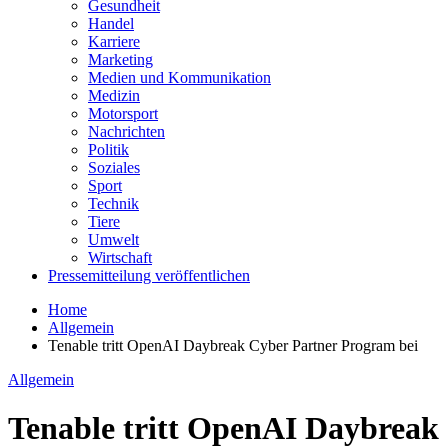
Gesundheit
Handel
Karriere
Marketing
Medien und Kommunikation
Medizin
Motorsport
Nachrichten
Politik
Soziales
Sport
Technik
Tiere
Umwelt
Wirtschaft
Pressemitteilung veröffentlichen
Home
Allgemein
Tenable tritt OpenAI Daybreak Cyber Partner Program bei
Allgemein
Tenable tritt OpenAI Daybreak