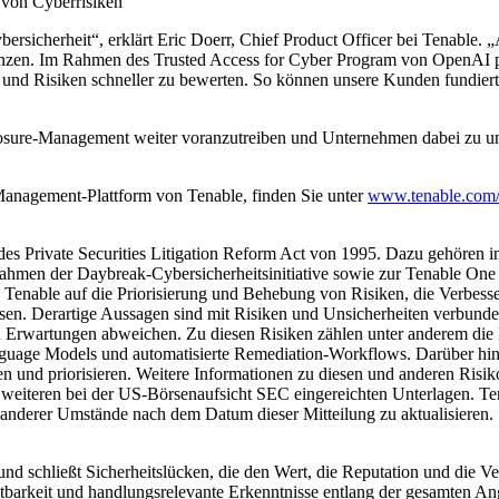
 von Cyberrisiken
rsicherheit“, erklärt Eric Doerr, Chief Product Officer bei Tenable. „A
enzen. Im Rahmen des Trusted Access for Cyber Program von OpenAI pr
 und Risiken schneller zu bewerten. So können unsere Kunden fundierte
osure-Management weiter voranzutreiben und Unternehmen dabei zu unte
Management-Plattform von Tenable, finden Sie unter
www.tenable.com/
 des Private Securities Litigation Reform Act von 1995. Dazu gehören 
men der Daybreak-Cybersicherheitsinitiative sowie zur Tenable One
Tenable auf die Priorisierung und Behebung von Risiken, die Verbess
sen. Derartige Aussagen sind mit Risiken und Unsicherheiten verbunden
n Erwartungen abweichen. Zu diesen Risiken zählen unter anderem die 
guage Models und automatisierte Remediation-Workflows. Darüber hinau
eren und priorisieren. Weitere Informationen zu diesen und anderen Risi
 weiteren bei der US-Börsenaufsicht SEC eingereichten Unterlagen. Te
 anderer Umstände nach dem Datum dieser Mitteilung zu aktualisieren.
nd schließt Sicherheitslücken, die den Wert, die Reputation und die 
arkeit und handlungsrelevante Erkenntnisse entlang der gesamten Ang