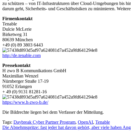
zu schützen – von IT-Infrastrukturen über Cloud-Umgebungen bis hin
darum geht, Sicherheits- und Geschäftsrisiken zu minimieren. Weitere
Firmenkontakt
Tenable
Dulcie McLerie
Birketweg 31
80639 München
+49 (0) 89 3803 6443
http://de.tenable.com
Pressekontakt
H zwo B Kommunikations GmbH
Maximilian Wenzel
Nürnberger Straße 17-19
91052 Erlangen
+ 49 (0) 9131 81281-16
https://www.h-zwo-b.de/
Die Bildrechte liegen bei dem Verfasser der Mitteilung.
Tags:
Daybreak Cyber Partner Program
,
OpenAI
,
Tenable
Beitragsnavigation
Die Abnehmspritze: fast jeder hat davon gehört, aber viele haben Ang