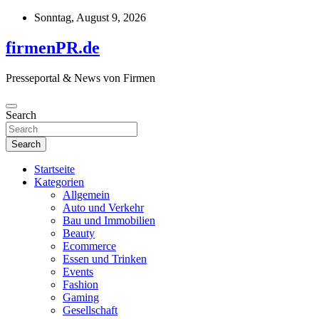
Skip
Sonntag, August 9, 2026
to
content
firmenPR.de
Presseportal & News von Firmen
Search
Search
Startseite
Kategorien
Allgemein
Auto und Verkehr
Bau und Immobilien
Beauty
Ecommerce
Essen und Trinken
Events
Fashion
Gaming
Gesellschaft