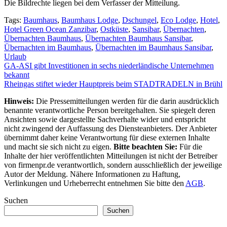
Die Bildrechte liegen bei dem Verfasser der Mitteilung.
Tags:
Baumhaus
,
Baumhaus Lodge
,
Dschungel
,
Eco Lodge
,
Hotel
,
Hotel Green Ocean Zanzibar
,
Ostküste
,
Sansibar
,
Übernachten
,
Übernachten Baumhaus
,
Übernachten Baumhaus Sansibar
,
Übernachten im Baumhaus
,
Übernachten im Baumhaus Sansibar
,
Urlaub
Beitragsnavigation
GA-ASI gibt Investitionen in sechs niederländische Unternehmen
bekannt
Rheingas stiftet wieder Hauptpreis beim STADTRADELN in Brühl
Hinweis:
Die Pressemitteilungen werden für die darin ausdrücklich
benannte verantwortliche Person bereitgehalten. Sie spiegelt deren
Ansichten sowie dargestellte Sachverhalte wider und entspricht
nicht zwingend der Auffassung des Diensteanbieters. Der Anbieter
übernimmt daher keine Verantwortung für diese externen Inhalte
und macht sie sich nicht zu eigen.
Bitte beachten Sie:
Für die
Inhalte der hier veröffentlichten Mitteilungen ist nicht der Betreiber
von firmenpr.de verantwortlich, sondern ausschließlich der jeweilige
Autor der Meldung. Nähere Informationen zu Haftung,
Verlinkungen und Urheberrecht entnehmen Sie bitte den
AGB
.
Suchen
Suchen