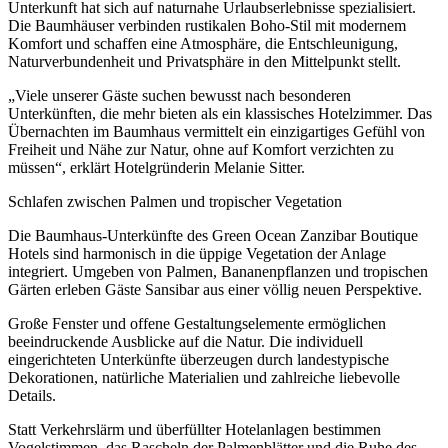
Unterkunft hat sich auf naturnahe Urlaubserlebnisse spezialisiert.
Die Baumhäuser verbinden rustikalen Boho-Stil mit modernem
Komfort und schaffen eine Atmosphäre, die Entschleunigung,
Naturverbundenheit und Privatsphäre in den Mittelpunkt stellt.
„Viele unserer Gäste suchen bewusst nach besonderen
Unterkünften, die mehr bieten als ein klassisches Hotelzimmer. Das
Übernachten im Baumhaus vermittelt ein einzigartiges Gefühl von
Freiheit und Nähe zur Natur, ohne auf Komfort verzichten zu
müssen“, erklärt Hotelgründerin Melanie Sitter.
Schlafen zwischen Palmen und tropischer Vegetation
Die Baumhaus-Unterkünfte des Green Ocean Zanzibar Boutique
Hotels sind harmonisch in die üppige Vegetation der Anlage
integriert. Umgeben von Palmen, Bananenpflanzen und tropischen
Gärten erleben Gäste Sansibar aus einer völlig neuen Perspektive.
Große Fenster und offene Gestaltungselemente ermöglichen
beeindruckende Ausblicke auf die Natur. Die individuell
eingerichteten Unterkünfte überzeugen durch landestypische
Dekorationen, natürliche Materialien und zahlreiche liebevolle
Details.
Statt Verkehrslärm und überfüllter Hotelanlagen bestimmen
Vogelstimmen, das Rascheln der Palmenblätter und die Ruhe des