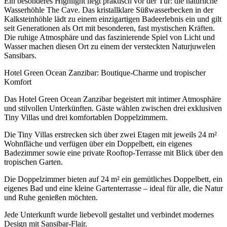
Ein besonderes Highlight liegt praktisch vor der Tür: die natürliche
Wasserhöhle The Cave. Das kristallklare Süßwasserbecken in der
Kalksteinhöhle lädt zu einem einzigartigen Badeerlebnis ein und gilt
seit Generationen als Ort mit besonderen, fast mystischen Kräften.
Die ruhige Atmosphäre und das faszinierende Spiel von Licht und
Wasser machen diesen Ort zu einem der versteckten Naturjuwelen
Sansibars.
Hotel Green Ocean Zanzibar: Boutique-Charme und tropischer
Komfort
Das Hotel Green Ocean Zanzibar begeistert mit intimer Atmosphäre
und stilvollen Unterkünften. Gäste wählen zwischen drei exklusiven
Tiny Villas und drei komfortablen Doppelzimmern.
Die Tiny Villas erstrecken sich über zwei Etagen mit jeweils 24 m²
Wohnfläche und verfügen über ein Doppelbett, ein eigenes
Badezimmer sowie eine private Rooftop-Terrasse mit Blick über den
tropischen Garten.
Die Doppelzimmer bieten auf 24 m² ein gemütliches Doppelbett, ein
eigenes Bad und eine kleine Gartenterrasse – ideal für alle, die Natur
und Ruhe genießen möchten.
Jede Unterkunft wurde liebevoll gestaltet und verbindet modernes
Design mit Sansibar-Flair.