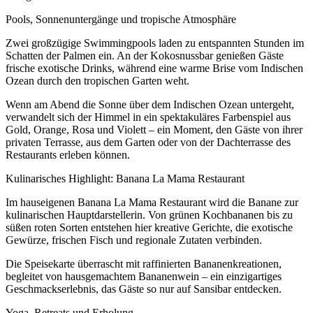
Pools, Sonnenuntergänge und tropische Atmosphäre
Zwei großzügige Swimmingpools laden zu entspannten Stunden im
Schatten der Palmen ein. An der Kokosnussbar genießen Gäste
frische exotische Drinks, während eine warme Brise vom Indischen
Ozean durch den tropischen Garten weht.
Wenn am Abend die Sonne über dem Indischen Ozean untergeht,
verwandelt sich der Himmel in ein spektakuläres Farbenspiel aus
Gold, Orange, Rosa und Violett – ein Moment, den Gäste von ihrer
privaten Terrasse, aus dem Garten oder von der Dachterrasse des
Restaurants erleben können.
Kulinarisches Highlight: Banana La Mama Restaurant
Im hauseigenen Banana La Mama Restaurant wird die Banane zur
kulinarischen Hauptdarstellerin. Von grünen Kochbananen bis zu
süßen roten Sorten entstehen hier kreative Gerichte, die exotische
Gewürze, frischen Fisch und regionale Zutaten verbinden.
Die Speisekarte überrascht mit raffinierten Bananenkreationen,
begleitet von hausgemachtem Bananenwein – ein einzigartiges
Geschmackserlebnis, das Gäste so nur auf Sansibar entdecken.
Yoga, Retreats und Erholung