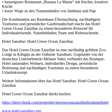
• hauseigenes Restaurant „Banana La Mama“ mit frischer, kreativer
Küche
• kurze Wege zu den Traumstränden von Jambiani und Paje
Die Kombination aus Baumhaus-Übernachtung, nachhaltigem
Tourismus und persönlicher Gastfreundschaft macht das Hotel
Green Ocean Zanzibar zu einem besonderen Reiseziel für
Individualreisende, Naturliebhaber, Paare und Ruhesuchende.
Hotel Sansibar: Hotel Green Ocean Zanzibar
Das Hotel Green Ocean Zanzibar ist eine nachhaltig geführte Eco-
Lodge in Kibigija an der Ostküste Sansibars. Gegründet von der
deutschen Unternehmerin Melanie Sitter, verbindet das Boutique-
Hotel naturnahes Wohnen, individuelles Design, persönliche
Betreuung und nachhaltigen Tourismus zu einem besonderen
Urlaubskonzept.
Weitere Informationen über das Hotel Sansibar: Hotel Green Ocean
Zanzibar
Hotel Green Ocean Zanzibar direkt buchen:
https://direct-book.com/properties/greenoceanzanzibarboutiquehotel
www.hotel-sansibar.com