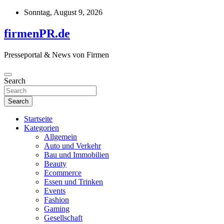
Skip
Sonntag, August 9, 2026
to
content
firmenPR.de
Presseportal & News von Firmen
Search
Search
Startseite
Kategorien
Allgemein
Auto und Verkehr
Bau und Immobilien
Beauty
Ecommerce
Essen und Trinken
Events
Fashion
Gaming
Gesellschaft