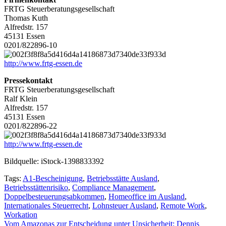
FRTG Steuerberatungsgesellschaft
Thomas Kuth
Alfredstr. 157
45131 Essen
0201/822896-10
http://www.frtg-essen.de
Pressekontakt
FRTG Steuerberatungsgesellschaft
Ralf Klein
Alfredstr. 157
45131 Essen
0201/822896-22
http://www.frtg-essen.de
Bildquelle: iStock-1398833392
Tags:
A1-Bescheinigung
,
Betriebsstätte Ausland
,
Betriebsstättenrisiko
,
Compliance Management
,
Doppelbesteuerungsabkommen
,
Homeoffice im Ausland
,
Internationales Steuerrecht
,
Lohnsteuer Ausland
,
Remote Work
,
Workation
Beitragsnavigation
Vom Amazonas zur Entscheidung unter Unsicherheit: Dennis