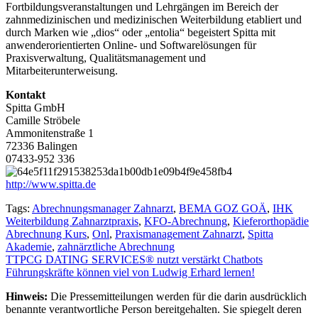
Fortbildungsveranstaltungen und Lehrgängen im Bereich der
zahnmedizinischen und medizinischen Weiterbildung etabliert und
durch Marken wie „dios“ oder „entolia“ begeistert Spitta mit
anwenderorientierten Online- und Softwarelösungen für
Praxisverwaltung, Qualitätsmanagement und
Mitarbeiterunterweisung.
Kontakt
Spitta GmbH
Camille Ströbele
Ammonitenstraße 1
72336 Balingen
07433-952 336
http://www.spitta.de
Tags:
Abrechnungsmanager Zahnarzt
,
BEMA GOZ GOÄ
,
IHK
Weiterbildung Zahnarztpraxis
,
KFO-Abrechnung
,
Kieferorthopädie
Abrechnung Kurs
,
Onl
,
Praxismanagement Zahnarzt
,
Spitta
Akademie
,
zahnärztliche Abrechnung
Beitragsnavigation
TTPCG DATING SERVICES® nutzt verstärkt Chatbots
Führungskräfte können viel von Ludwig Erhard lernen!
Hinweis:
Die Pressemitteilungen werden für die darin ausdrücklich
benannte verantwortliche Person bereitgehalten. Sie spiegelt deren