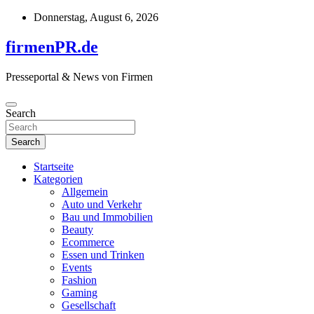
Skip
Donnerstag, August 6, 2026
to
content
firmenPR.de
Presseportal & News von Firmen
Search
Search
Startseite
Kategorien
Allgemein
Auto und Verkehr
Bau und Immobilien
Beauty
Ecommerce
Essen und Trinken
Events
Fashion
Gaming
Gesellschaft