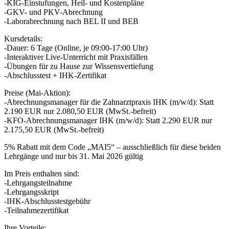
-KIG-Einstufungen, Heil- und Kostenpläne
-GKV- und PKV-Abrechnung
-Laborabrechnung nach BEL II und BEB
Kursdetails:
-Dauer: 6 Tage (Online, je 09:00-17:00 Uhr)
-Interaktiver Live-Unterricht mit Praxisfällen
-Übungen für zu Hause zur Wissensvertiefung
-Abschlusstest + IHK-Zertifikat
Preise (Mai-Aktion):
-Abrechnungsmanager für die Zahnarztpraxis IHK (m/w/d): Statt
2.190 EUR nur 2.080,50 EUR (MwSt.-befreit)
-KFO-Abrechnungsmanager IHK (m/w/d): Statt 2.290 EUR nur
2.175,50 EUR (MwSt.-befreit)
5% Rabatt mit dem Code „MAI5“ – ausschließlich für diese beiden
Lehrgänge und nur bis 31. Mai 2026 gültig
Im Preis enthalten sind:
-Lehrgangsteilnahme
-Lehrgangsskript
-IHK-Abschlusstestgebühr
-Teilnahmezertifikat
Ihre Vorteile: