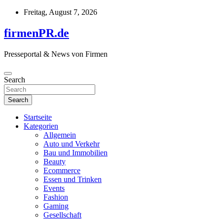
Skip
Freitag, August 7, 2026
to
content
firmenPR.de
Presseportal & News von Firmen
Search
Search
Startseite
Kategorien
Allgemein
Auto und Verkehr
Bau und Immobilien
Beauty
Ecommerce
Essen und Trinken
Events
Fashion
Gaming
Gesellschaft