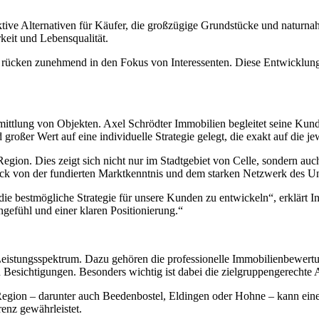
raktive Alternativen für Käufer, die großzügige Grundstücke und natur
eit und Lebensqualität.
rücken zunehmend in den Fokus von Interessenten. Diese Entwicklung z
mittlung von Objekten. Axel Schrödter Immobilien begleitet seine Kunde
 großer Wert auf eine individuelle Strategie gelegt, die exakt auf die j
 Region. Dies zeigt sich nicht nur im Stadtgebiet von Celle, sondern
beck von der fundierten Marktkenntnis und dem starken Netzwerk des U
 die bestmögliche Strategie für unsere Kunden zu entwickeln“, erklärt 
gefühl und einer klaren Positionierung.“
eistungsspektrum. Dazu gehören die professionelle Immobilienbewertun
sichtigungen. Besonders wichtig ist dabei die zielgruppengerechte A
gion – darunter auch Beedenbostel, Eldingen oder Hohne – kann eine h
renz gewährleistet.