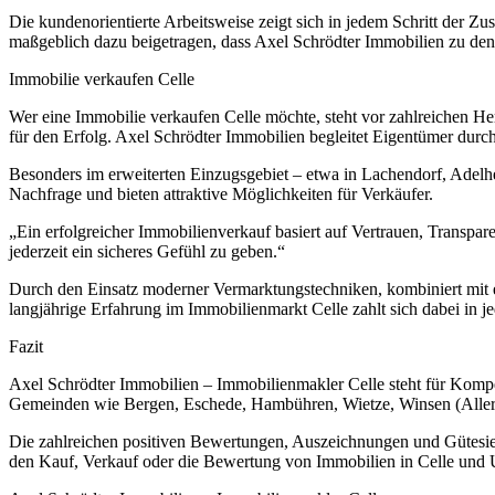
Die kundenorientierte Arbeitsweise zeigt sich in jedem Schritt der 
maßgeblich dazu beigetragen, dass Axel Schrödter Immobilien zu den 
Immobilie verkaufen Celle
Wer eine Immobilie verkaufen Celle möchte, steht vor zahlreichen Her
für den Erfolg. Axel Schrödter Immobilien begleitet Eigentümer durch
Besonders im erweiterten Einzugsgebiet – etwa in Lachendorf, Adelh
Nachfrage und bieten attraktive Möglichkeiten für Verkäufer.
„Ein erfolgreicher Immobilienverkauf basiert auf Vertrauen, Transpar
jederzeit ein sicheres Gefühl zu geben.“
Durch den Einsatz moderner Vermarktungstechniken, kombiniert mit e
langjährige Erfahrung im Immobilienmarkt Celle zahlt sich dabei in j
Fazit
Axel Schrödter Immobilien – Immobilienmakler Celle steht für Kompe
Gemeinden wie Bergen, Eschede, Hambühren, Wietze, Winsen (Aller),
Die zahlreichen positiven Bewertungen, Auszeichnungen und Gütesiege
den Kauf, Verkauf oder die Bewertung von Immobilien in Celle und U