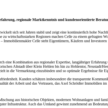
 Erfahrung, regionale Marktkenntnis und kundenorientierte Bera
wickelt sich seit Jahren stabil und zeigt eine kontinuierlich hohe Na
ähe zu wirtschaftsstarken Regionen machen Celle zu einem gefragten W
– Immobilienmakler Celle steht Eigentümern, Käufern und Investoren m
ch eine Kombination aus regionaler Expertise, langjähriger Erfahrung
orischen Altstadt über Klein Hehlen bis hin zu Hehlentor, Neustadt/Hee
ielt in die Vermarktung einzubinden und so optimale Ergebnisse für Ei
friedenheit. Kunden schätzen insbesondere die transparente Kommunikat
lität der Arbeit und das Vertrauen, das Axel Schrödter Immobilien im 
Mischung aus historischen Objekten, modernen Wohnanlagen und famili
guter Infrastruktur. Auch das Umland gewinnt zunehmend an Bedeutung