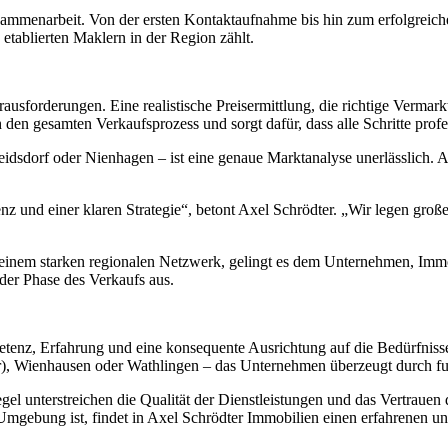
Zusammenarbeit. Von der ersten Kontaktaufnahme bis hin zum erfolgreich
etablierten Maklern in der Region zählt.
ausforderungen. Eine realistische Preisermittlung, die richtige Vermar
 den gesamten Verkaufsprozess und sorgt dafür, dass alle Schritte prof
eidsdorf oder Nienhagen – ist eine genaue Marktanalyse unerlässlich.
enz und einer klaren Strategie“, betont Axel Schrödter. „Wir legen gro
inem starken regionalen Netzwerk, gelingt es dem Unternehmen, Immobi
eder Phase des Verkaufs aus.
tenz, Erfahrung und eine konsequente Ausrichtung auf die Bedürfnisse
 Wienhausen oder Wathlingen – das Unternehmen überzeugt durch fund
l unterstreichen die Qualität der Dienstleistungen und das Vertrauen
mgebung ist, findet in Axel Schrödter Immobilien einen erfahrenen un