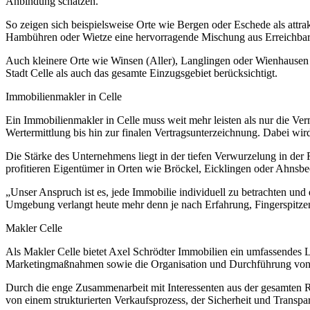
Anbindung schätzen.
So zeigen sich beispielsweise Orte wie Bergen oder Eschede als att
Hambühren oder Wietze eine hervorragende Mischung aus Erreichbark
Auch kleinere Orte wie Winsen (Aller), Langlingen oder Wienhausen 
Stadt Celle als auch das gesamte Einzugsgebiet berücksichtigt.
Immobilienmakler in Celle
Ein Immobilienmakler in Celle muss weit mehr leisten als nur die Ver
Wertermittlung bis hin zur finalen Vertragsunterzeichnung. Dabei wird
Die Stärke des Unternehmens liegt in der tiefen Verwurzelung in der
profitieren Eigentümer in Orten wie Bröckel, Eicklingen oder Ahns
„Unser Anspruch ist es, jede Immobilie individuell zu betrachten und
Umgebung verlangt heute mehr denn je nach Erfahrung, Fingerspitzen
Makler Celle
Als Makler Celle bietet Axel Schrödter Immobilien ein umfassendes L
Marketingmaßnahmen sowie die Organisation und Durchführung von Be
Durch die enge Zusammenarbeit mit Interessenten aus der gesamten Re
von einem strukturierten Verkaufsprozess, der Sicherheit und Transpa