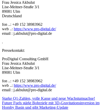
Frau Jessica Akbulut
Lise-Meitner-Straße 3/1
89081 Ulm
Deutschland
fon ..: +49 152 38983962
web ..:
https://www.pro-digital.de/
email : j.akbulut@pro-digital.de
.
Pressekontakt:
ProDigital Consulting GmbH
Frau Jessica Akbulut
Lise-Meitner-Straße 3/1
89081 Ulm
fon ..: +49 152 38983962
web ..:
https://www.pro-digital.de/
email : j.akbulut@pro-digital.de
Beitragsnavigation
Starke Q1-Zahlen, volle Kasse und neue Wachstumsachse!
Future Fuels stärkt Bohrziele mit 3D-Gravitationsinversion im
Hornby Basin und gibt Marketing-Update