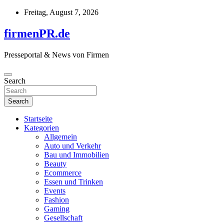
Skip
Freitag, August 7, 2026
to
content
firmenPR.de
Presseportal & News von Firmen
Search
Search
Startseite
Kategorien
Allgemein
Auto und Verkehr
Bau und Immobilien
Beauty
Ecommerce
Essen und Trinken
Events
Fashion
Gaming
Gesellschaft