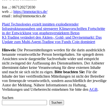
fon ..: 067120272030
web ..:
https://immotactics.de/
email : info@immotactics.de
Beitragsnavigation
Plaid Technologies erzielt inmitten explodierender
Infrastrukturausgaben und strengerer Klimavorschriften Fortschritte
in der Entwicklung von graphenverstärktem Beton
KI-Trading verändert den Aktien-, Gold- und Devisenmarkt: Das
Update zum Multi-Agent-Trading von Funds Coin dominiert
Hinweis:
Die Pressemitteilungen werden für die darin ausdrücklich
benannte verantwortliche Person bereitgehalten. Sie spiegelt deren
Ansichten sowie dargestellte Sachverhalte wider und entspricht
nicht zwingend der Auffassung des Diensteanbieters. Der Anbieter
übernimmt daher keine Verantwortung für diese externen Inhalte
und macht sie sich nicht zu eigen.
Bitte beachten Sie:
Für die
Inhalte der hier veröffentlichten Mitteilungen ist nicht der Betreiber
von firmenpr.de verantwortlich, sondern ausschließlich der jeweilige
Autor der Meldung. Nähere Informationen zu Haftung,
Verlinkungen und Urheberrecht entnehmen Sie bitte den
AGB
.
Suchen
Suchen