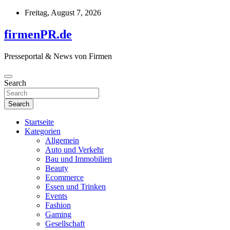
Skip
Freitag, August 7, 2026
to
content
firmenPR.de
Presseportal & News von Firmen
Search
Search
Startseite
Kategorien
Allgemein
Auto und Verkehr
Bau und Immobilien
Beauty
Ecommerce
Essen und Trinken
Events
Fashion
Gaming
Gesellschaft