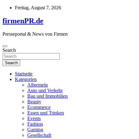
Skip
Freitag, August 7, 2026
to
content
firmenPR.de
Presseportal & News von Firmen
Search
Search
Startseite
Kategorien
Allgemein
Auto und Verkehr
Bau und Immobilien
Beauty
Ecommerce
Essen und Trinken
Events
Fashion
Gaming
Gesellschaft