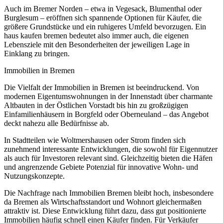
Auch im Bremer Norden – etwa in Vegesack, Blumenthal oder
Burglesum – eröffnen sich spannende Optionen für Käufer, die
größere Grundstücke und ein ruhigeres Umfeld bevorzugen. Ein
haus kaufen bremen bedeutet also immer auch, die eigenen
Lebensziele mit den Besonderheiten der jeweiligen Lage in
Einklang zu bringen.
Immobilien in Bremen
Die Vielfalt der Immobilien in Bremen ist beeindruckend. Von
modernen Eigentumswohnungen in der Innenstadt über charmante
Altbauten in der Östlichen Vorstadt bis hin zu großzügigen
Einfamilienhäusern in Borgfeld oder Oberneuland – das Angebot
deckt nahezu alle Bedürfnisse ab.
In Stadtteilen wie Woltmershausen oder Strom finden sich
zunehmend interessante Entwicklungen, die sowohl für Eigennutzer
als auch für Investoren relevant sind. Gleichzeitig bieten die Häfen
und angrenzende Gebiete Potenzial für innovative Wohn- und
Nutzungskonzepte.
Die Nachfrage nach Immobilien Bremen bleibt hoch, insbesondere
da Bremen als Wirtschaftsstandort und Wohnort gleichermaßen
attraktiv ist. Diese Entwicklung führt dazu, dass gut positionierte
Immobilien häufig schnell einen Käufer finden. Für Verkäufer