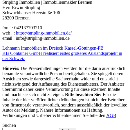
Stripling Immobilien | Immobilienmakler Bremen
Herr Erwin Stripling
Schwachhauser Heerstraße 106
28209 Bremen
fon ..: 042137703210
web ..:
https://stripling-immobilien.de/
email : info@stripling-immobilien.de
Beitragsnavigation
Lehmann Immobilien im Dreieck Kassel-Göttingen-PB
KB Container GmbH realisiert erstes größeres Auslandsprojekt in
der Schweiz
Hinweis:
Die Pressemitteilungen werden für die darin ausdrücklich
benannte verantwortliche Person bereitgehalten. Sie spiegelt deren
Ansichten sowie dargestellte Sachverhalte wider und entspricht
nicht zwingend der Auffassung des Diensteanbieters. Der Anbieter
übernimmt daher keine Verantwortung für diese externen Inhalte
und macht sie sich nicht zu eigen.
Bitte beachten Sie:
Für die
Inhalte der hier veröffentlichten Mitteilungen ist nicht der Betreiber
von firmenpr.de verantwortlich, sondern ausschließlich der jeweilige
Autor der Meldung. Nähere Informationen zu Haftung,
Verlinkungen und Urheberrecht entnehmen Sie bitte den
AGB
.
Suchen