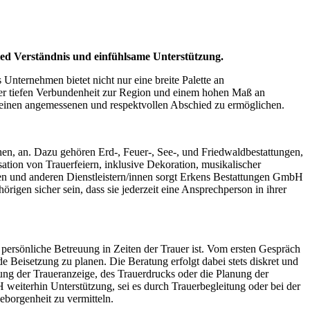
ed Verständnis und einfühlsame Unterstützung.
Unternehmen bietet nicht nur eine breite Palette an
iner tiefen Verbundenheit zur Region und einem hohen Maß an
n einen angemessenen und respektvollen Abschied zu ermöglichen.
hen, an. Dazu gehören Erd-, Feuer-, See-, und Friedwaldbestattungen,
ion von Trauerfeiern, inklusive Dekoration, musikalischer
nen und anderen Dienstleistern/innen sorgt Erkens Bestattungen GmbH
rigen sicher sein, dass sie jederzeit eine Ansprechperson in ihrer
ersönliche Betreuung in Zeiten der Trauer ist. Vom ersten Gespräch
Beisetzung zu planen. Die Beratung erfolgt dabei stets diskret und
ung der Traueranzeige, des Trauerdrucks oder die Planung der
weiterhin Unterstützung, sei es durch Trauerbegleitung oder bei der
eborgenheit zu vermitteln.