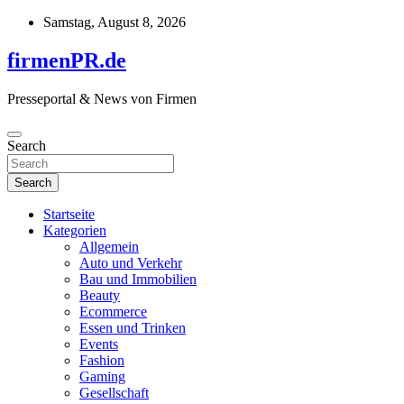
Skip
Samstag, August 8, 2026
to
content
firmenPR.de
Presseportal & News von Firmen
Search
Search
Startseite
Kategorien
Allgemein
Auto und Verkehr
Bau und Immobilien
Beauty
Ecommerce
Essen und Trinken
Events
Fashion
Gaming
Gesellschaft