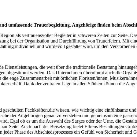
und umfassende Trauerbegleitung. Angehörige finden beim Abschi
gion als vertrauensvoller Begleiter in schweren Zeiten zur Seite. Das 
ützung bei der Organisation und Durchführung von Trauerfeiern. Mit e
stattung individuell und würdevoll gestaltet wird, um den Verstorbene
Dienstleistungen, die weit über die traditionelle Bestattung hinausge
igen abgestimmt werden. Das Unternehmen übernimmt auch die Organisat
h die enge Zusammenarbeit mit örtlichen Floristen/innen, Musikern/in
kter erhält. Dank der zentralen Lage in allen Städten können die Angehö
eschulten Fachkräften,die wissen, wie wichtig eine einfühlsame und p
sche der Angehörigen genau zu verstehen und gemeinsam eine passende 
ird. Egal ob es um die Auswahl des Sarges oder der Urne, die Gestalt
 zur Seite. Auch nach der Beisetzung bietet Erkens Bestattungen GmbH 
in jeder Phase des Abschiedsprozesses ein Gefühl von Sicherheit und G