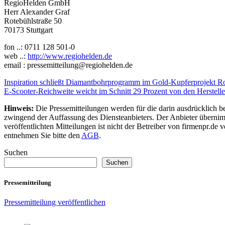
RegioHelden GmbH
Herr Alexander Graf
Rotebühlstraße 50
70173 Stuttgart
fon ..: 0711 128 501-0
web ..:
http://www.regiohelden.de
email : pressemitteilung@regiohelden.de
Beitragsnavigation
Inspiration schließt Diamantbohrprogramm im Gold-Kupferprojekt Rot
E-Scooter-Reichweite weicht im Schnitt 29 Prozent von den Herstell
Hinweis:
Die Pressemitteilungen werden für die darin ausdrücklich be
zwingend der Auffassung des Diensteanbieters. Der Anbieter übernimm
veröffentlichten Mitteilungen ist nicht der Betreiber von firmenpr.d
entnehmen Sie bitte den
AGB
.
Suchen
Suchen
Pressemitteilung
Pressemitteilung veröffentlichen