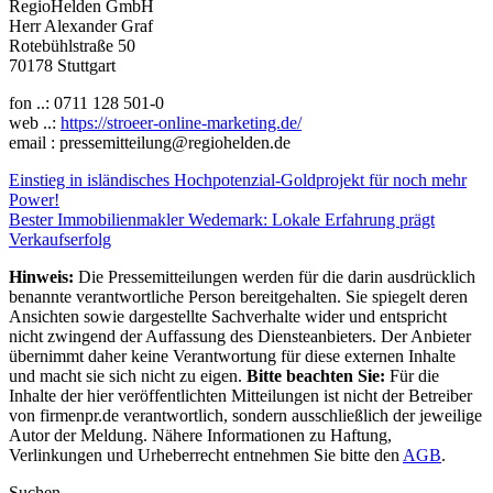
RegioHelden GmbH
Herr Alexander Graf
Rotebühlstraße 50
70178 Stuttgart
fon ..: 0711 128 501-0
web ..:
https://stroeer-online-marketing.de/
email : pressemitteilung@regiohelden.de
Beitragsnavigation
Einstieg in isländisches Hochpotenzial-Goldprojekt für noch mehr
Power!
Bester Immobilienmakler Wedemark: Lokale Erfahrung prägt
Verkaufserfolg
Hinweis:
Die Pressemitteilungen werden für die darin ausdrücklich
benannte verantwortliche Person bereitgehalten. Sie spiegelt deren
Ansichten sowie dargestellte Sachverhalte wider und entspricht
nicht zwingend der Auffassung des Diensteanbieters. Der Anbieter
übernimmt daher keine Verantwortung für diese externen Inhalte
und macht sie sich nicht zu eigen.
Bitte beachten Sie:
Für die
Inhalte der hier veröffentlichten Mitteilungen ist nicht der Betreiber
von firmenpr.de verantwortlich, sondern ausschließlich der jeweilige
Autor der Meldung. Nähere Informationen zu Haftung,
Verlinkungen und Urheberrecht entnehmen Sie bitte den
AGB
.
Suchen