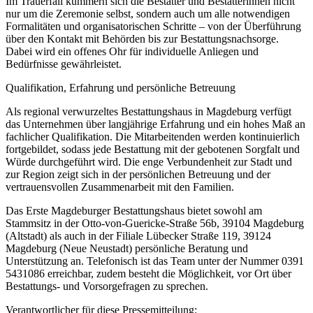
Im Trauerfall kümmern sich die Bestatter und Bestatterinnen nicht
nur um die Zeremonie selbst, sondern auch um alle notwendigen
Formalitäten und organisatorischen Schritte – von der Überführung
über den Kontakt mit Behörden bis zur Bestattungsnachsorge.
Dabei wird ein offenes Ohr für individuelle Anliegen und
Bedürfnisse gewährleistet.
Qualifikation, Erfahrung und persönliche Betreuung
Als regional verwurzeltes Bestattungshaus in Magdeburg verfügt
das Unternehmen über langjährige Erfahrung und ein hohes Maß an
fachlicher Qualifikation. Die Mitarbeitenden werden kontinuierlich
fortgebildet, sodass jede Bestattung mit der gebotenen Sorgfalt und
Würde durchgeführt wird. Die enge Verbundenheit zur Stadt und
zur Region zeigt sich in der persönlichen Betreuung und der
vertrauensvollen Zusammenarbeit mit den Familien.
Das Erste Magdeburger Bestattungshaus bietet sowohl am
Stammsitz in der Otto-von-Guericke-Straße 56b, 39104 Magdeburg
(Altstadt) als auch in der Filiale Lübecker Straße 119, 39124
Magdeburg (Neue Neustadt) persönliche Beratung und
Unterstützung an. Telefonisch ist das Team unter der Nummer 0391
5431086 erreichbar, zudem besteht die Möglichkeit, vor Ort über
Bestattungs- und Vorsorgefragen zu sprechen.
Verantwortlicher für diese Pressemitteilung: