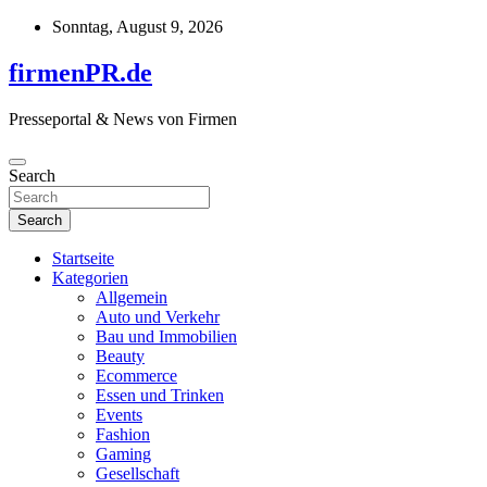
Skip
Sonntag, August 9, 2026
to
content
firmenPR.de
Presseportal & News von Firmen
Search
Search
Startseite
Kategorien
Allgemein
Auto und Verkehr
Bau und Immobilien
Beauty
Ecommerce
Essen und Trinken
Events
Fashion
Gaming
Gesellschaft