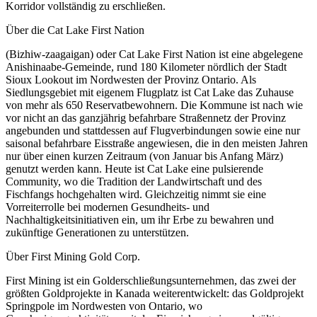
Korridor vollständig zu erschließen.
Über die Cat Lake First Nation
(Bizhiw-zaagaigan) oder Cat Lake First Nation ist eine abgelegene
Anishinaabe-Gemeinde, rund 180 Kilometer nördlich der Stadt
Sioux Lookout im Nordwesten der Provinz Ontario. Als
Siedlungsgebiet mit eigenem Flugplatz ist Cat Lake das Zuhause
von mehr als 650 Reservatbewohnern. Die Kommune ist nach wie
vor nicht an das ganzjährig befahrbare Straßennetz der Provinz
angebunden und stattdessen auf Flugverbindungen sowie eine nur
saisonal befahrbare Eisstraße angewiesen, die in den meisten Jahren
nur über einen kurzen Zeitraum (von Januar bis Anfang März)
genutzt werden kann. Heute ist Cat Lake eine pulsierende
Community, wo die Tradition der Landwirtschaft und des
Fischfangs hochgehalten wird. Gleichzeitig nimmt sie eine
Vorreiterrolle bei modernen Gesundheits- und
Nachhaltigkeitsinitiativen ein, um ihr Erbe zu bewahren und
zukünftige Generationen zu unterstützen.
Über First Mining Gold Corp.
First Mining ist ein Golderschließungsunternehmen, das zwei der
größten Goldprojekte in Kanada weiterentwickelt: das Goldprojekt
Springpole im Nordwesten von Ontario, wo