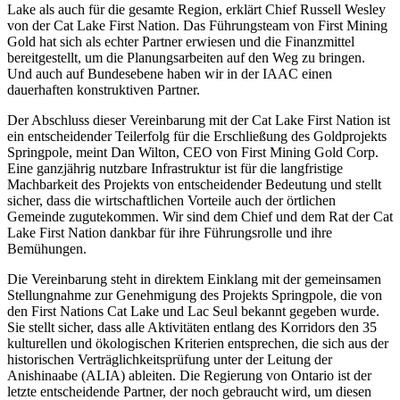
Lake als auch für die gesamte Region, erklärt Chief Russell Wesley
von der Cat Lake First Nation. Das Führungsteam von First Mining
Gold hat sich als echter Partner erwiesen und die Finanzmittel
bereitgestellt, um die Planungsarbeiten auf den Weg zu bringen.
Und auch auf Bundesebene haben wir in der IAAC einen
dauerhaften konstruktiven Partner.
Der Abschluss dieser Vereinbarung mit der Cat Lake First Nation ist
ein entscheidender Teilerfolg für die Erschließung des Goldprojekts
Springpole, meint Dan Wilton, CEO von First Mining Gold Corp.
Eine ganzjährig nutzbare Infrastruktur ist für die langfristige
Machbarkeit des Projekts von entscheidender Bedeutung und stellt
sicher, dass die wirtschaftlichen Vorteile auch der örtlichen
Gemeinde zugutekommen. Wir sind dem Chief und dem Rat der Cat
Lake First Nation dankbar für ihre Führungsrolle und ihre
Bemühungen.
Die Vereinbarung steht in direktem Einklang mit der gemeinsamen
Stellungnahme zur Genehmigung des Projekts Springpole, die von
den First Nations Cat Lake und Lac Seul bekannt gegeben wurde.
Sie stellt sicher, dass alle Aktivitäten entlang des Korridors den 35
kulturellen und ökologischen Kriterien entsprechen, die sich aus der
historischen Verträglichkeitsprüfung unter der Leitung der
Anishinaabe (ALIA) ableiten. Die Regierung von Ontario ist der
letzte entscheidende Partner, der noch gebraucht wird, um diesen