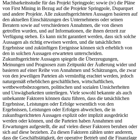
Machbarkeitsstudie für das Projekt Springpole; sowie (iv) die Pläne
von First Mining in Bezug auf die Projekte Springpole, Duparquet
und andere Projekte. Alle zukunftsgerichteten Aussagen basieren auf
den aktuellen Einschätzungen des Unternehmens oder seinen
Beratern sowie auf verschiedenen Annahmen, die von diesen
getroffen wurden, und auf Informationen, die ihnen derzeit zur
Verfügung stehen. Es kann nicht garantiert werden, dass sich solche
Aussagen als richtig erweisen werden, und die tatsächlichen
Ergebnisse und zukünftigen Ereignisse können sich erheblich von
den in solchen Aussagen erwarteten unterscheiden.
Zukunftsgerichtete Aussagen spiegeln die Überzeugungen,
Meinungen und Prognosen zum Zeitpunkt der Äußerung wider und
basieren auf einer Reihe von Annahmen und Schätzungen, die zwar
von den jeweiligen Parteien als vernünftig erachtet werden, jedoch
naturgemäß erheblichen geschäftlichen, wirtschaftlichen,
wettbewerbsbezogenen, politischen und sozialen Unsicherheiten
und Unwägbarkeiten unterliegen. Viele sowohl bekannte als auch
unbekannte Faktoren können dazu führen, dass die tatsächlichen
Ergebnisse, Leistungen oder Erfolge wesentlich von den
Ergebnissen, Leistungen oder Erfolgen abweichen, die in
zukunftsgerichteten Aussagen explizit oder implizit ausgedrückt
werden oder können, und die Parteien haben Annahmen und
Erwartungen aufgestellt, die auf vielen dieser Faktoren beruhen oder
sich auf diese beziehen. Zu diesen Faktoren zählen unter anderem,
dass die Geschäftstätigkeit, der operative Betrieb und die Finanzlage