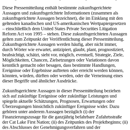
Diese Pressemitteilung enthält bestimmte zukunftsgerichtete
Aussagen und zukunftsgerichtete Informationen (zusammen als
zukunftsgerichtete Aussagen bezeichnet), die im Einklang mit den
geltenden kanadischen und US-amerikanischen Wertpapiergesetzen
– einschließlich dem United States Private Securities Litigation
Reform Act von 1995 – stehen. Diese zukunftsgerichteten Aussagen
gelten zum Zeitpunkt der Veröffentlichung dieser Pressemitteilung.
Zukunftsgerichtete Aussagen werden häufig, aber nicht immer,
durch Wörter wie erwartet, antizipiert, glaubt, plant, prognostiziert,
beabsichtigt, schätzt, sieht vor, möglich, eventuell, Strategie, Ziele,
Möglichkeiten, Chancen, Zielsetzungen oder Variationen davon
kenntlich gemacht oder besagen, dass bestimmte Handlungen,
Ereignisse oder Ergebnisse auftreten oder erreicht werden können,
könnten, würden, dürften oder werden, oder die Verneinung eines
dieser Begriffe und ähnlicher Ausdrücke.
Zukunftsgerichtete Aussagen in dieser Pressemitteilung beziehen
sich auf zukünftige Ereignisse oder zukünftige Leistungen und
spiegeln aktuelle Schätzungen, Prognosen, Erwartungen oder
Überzeugungen hinsichtlich zukünftiger Ereignisse wider. Dazu
gehören unter anderem Aussagen bezüglich (i) der
Finanzierungszusage für die ganzjährig befahrbare Zufahrtsstraße
der Cat Lake First Nation; (ii) des Zeitpunkts des Projektbeginns; (ii)
des Abschlusses der Genehmigungsverfahren und der