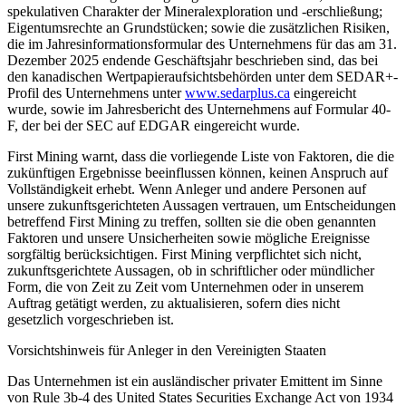
spekulativen Charakter der Mineralexploration und -erschließung;
Eigentumsrechte an Grundstücken; sowie die zusätzlichen Risiken,
die im Jahresinformationsformular des Unternehmens für das am 31.
Dezember 2025 endende Geschäftsjahr beschrieben sind, das bei
den kanadischen Wertpapieraufsichtsbehörden unter dem SEDAR+-
Profil des Unternehmens unter
www.sedarplus.ca
eingereicht
wurde, sowie im Jahresbericht des Unternehmens auf Formular 40-
F, der bei der SEC auf EDGAR eingereicht wurde.
First Mining warnt, dass die vorliegende Liste von Faktoren, die die
zukünftigen Ergebnisse beeinflussen können, keinen Anspruch auf
Vollständigkeit erhebt. Wenn Anleger und andere Personen auf
unsere zukunftsgerichteten Aussagen vertrauen, um Entscheidungen
betreffend First Mining zu treffen, sollten sie die oben genannten
Faktoren und unsere Unsicherheiten sowie mögliche Ereignisse
sorgfältig berücksichtigen. First Mining verpflichtet sich nicht,
zukunftsgerichtete Aussagen, ob in schriftlicher oder mündlicher
Form, die von Zeit zu Zeit vom Unternehmen oder in unserem
Auftrag getätigt werden, zu aktualisieren, sofern dies nicht
gesetzlich vorgeschrieben ist.
Vorsichtshinweis für Anleger in den Vereinigten Staaten
Das Unternehmen ist ein ausländischer privater Emittent im Sinne
von Rule 3b-4 des United States Securities Exchange Act von 1934