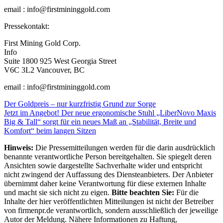
email : info@firstmininggold.com
Pressekontakt:
First Mining Gold Corp.
Info
Suite 1800 925 West Georgia Street
V6C 3L2 Vancouver, BC
email : info@firstmininggold.com
Beitragsnavigation
Der Goldpreis – nur kurzfristig Grund zur Sorge
Jetzt im Angebot! Der neue ergonomische Stuhl „LiberNovo Maxis
Big & Tall“ sorgt für ein neues Maß an „Stabilität, Breite und
Komfort“ beim langen Sitzen
Hinweis:
Die Pressemitteilungen werden für die darin ausdrücklich
benannte verantwortliche Person bereitgehalten. Sie spiegelt deren
Ansichten sowie dargestellte Sachverhalte wider und entspricht
nicht zwingend der Auffassung des Diensteanbieters. Der Anbieter
übernimmt daher keine Verantwortung für diese externen Inhalte
und macht sie sich nicht zu eigen.
Bitte beachten Sie:
Für die
Inhalte der hier veröffentlichten Mitteilungen ist nicht der Betreiber
von firmenpr.de verantwortlich, sondern ausschließlich der jeweilige
Autor der Meldung. Nähere Informationen zu Haftung,