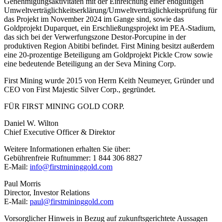
Genehmigungsaktivitäten mit der Einreichung einer endgültigen
Umweltverträglichkeitserklärung/Umweltverträglichkeitsprüfung für
das Projekt im November 2024 im Gange sind, sowie das
Goldprojekt Duparquet, ein Erschließungsprojekt im PEA-Stadium,
das sich bei der Verwerfungszone Destor-Porcupine in der
produktiven Region Abitibi befindet. First Mining besitzt außerdem
eine 20-prozentige Beteiligung am Goldprojekt Pickle Crow sowie
eine bedeutende Beteiligung an der Seva Mining Corp.
First Mining wurde 2015 von Herrn Keith Neumeyer, Gründer und
CEO von First Majestic Silver Corp., gegründet.
FÜR FIRST MINING GOLD CORP.
Daniel W. Wilton
Chief Executive Officer & Direktor
Weitere Informationen erhalten Sie über:
Gebührenfreie Rufnummer: 1 844 306 8827
E-Mail:
info@firstmininggold.com
Paul Morris
Director, Investor Relations
E-Mail:
paul@firstmininggold.com
Vorsorglicher Hinweis in Bezug auf zukunftsgerichtete Aussagen