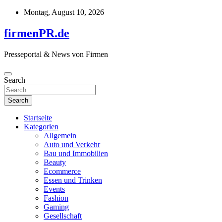
Skip
Montag, August 10, 2026
to
content
firmenPR.de
Presseportal & News von Firmen
Search
Search
Startseite
Kategorien
Allgemein
Auto und Verkehr
Bau und Immobilien
Beauty
Ecommerce
Essen und Trinken
Events
Fashion
Gaming
Gesellschaft