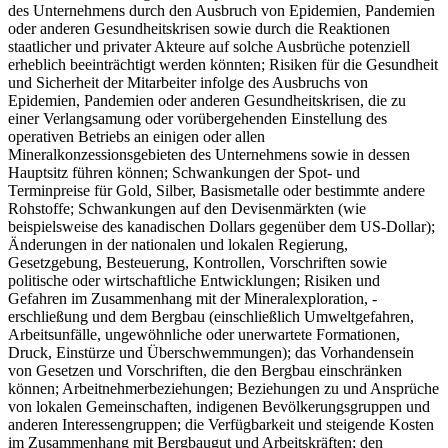
des Unternehmens durch den Ausbruch von Epidemien, Pandemien
oder anderen Gesundheitskrisen sowie durch die Reaktionen
staatlicher und privater Akteure auf solche Ausbrüche potenziell
erheblich beeinträchtigt werden könnten; Risiken für die Gesundheit
und Sicherheit der Mitarbeiter infolge des Ausbruchs von
Epidemien, Pandemien oder anderen Gesundheitskrisen, die zu
einer Verlangsamung oder vorübergehenden Einstellung des
operativen Betriebs an einigen oder allen
Mineralkonzessionsgebieten des Unternehmens sowie in dessen
Hauptsitz führen können; Schwankungen der Spot- und
Terminpreise für Gold, Silber, Basismetalle oder bestimmte andere
Rohstoffe; Schwankungen auf den Devisenmärkten (wie
beispielsweise des kanadischen Dollars gegenüber dem US-Dollar);
Änderungen in der nationalen und lokalen Regierung,
Gesetzgebung, Besteuerung, Kontrollen, Vorschriften sowie
politische oder wirtschaftliche Entwicklungen; Risiken und
Gefahren im Zusammenhang mit der Mineralexploration, -
erschließung und dem Bergbau (einschließlich Umweltgefahren,
Arbeitsunfälle, ungewöhnliche oder unerwartete Formationen,
Druck, Einstürze und Überschwemmungen); das Vorhandensein
von Gesetzen und Vorschriften, die den Bergbau einschränken
können; Arbeitnehmerbeziehungen; Beziehungen zu und Ansprüche
von lokalen Gemeinschaften, indigenen Bevölkerungsgruppen und
anderen Interessengruppen; die Verfügbarkeit und steigende Kosten
im Zusammenhang mit Bergbaugut und Arbeitskräften; den