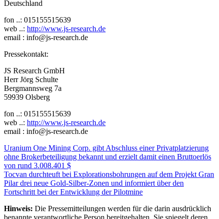
Deutschland
fon ..: 015155515639
web ..:
http://www.js-research.de
email : info@js-research.de
Pressekontakt:
JS Research GmbH
Herr Jörg Schulte
Bergmannsweg 7a
59939 Olsberg
fon ..: 015155515639
web ..:
http://www.js-research.de
email : info@js-research.de
Beitragsnavigation
Uranium One Mining Corp. gibt Abschluss einer Privatplatzierung
ohne Brokerbeteiligung bekannt und erzielt damit einen Bruttoerlös
von rund 3.008.401 $
Tocvan durchteuft bei Explorationsbohrungen auf dem Projekt Gran
Pilar drei neue Gold-Silber-Zonen und informiert über den
Fortschritt bei der Entwicklung der Pilotmine
Hinweis:
Die Pressemitteilungen werden für die darin ausdrücklich
benannte verantwortliche Person bereitgehalten. Sie spiegelt deren