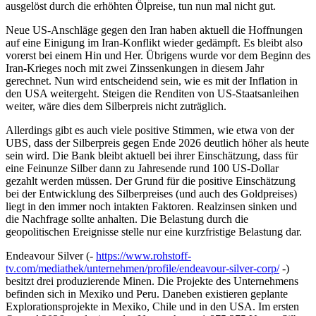
ausgelöst durch die erhöhten Ölpreise, tun nun mal nicht gut.
Neue US-Anschläge gegen den Iran haben aktuell die Hoffnungen
auf eine Einigung im Iran-Konflikt wieder gedämpft. Es bleibt also
vorerst bei einem Hin und Her. Übrigens wurde vor dem Beginn des
Iran-Krieges noch mit zwei Zinssenkungen in diesem Jahr
gerechnet. Nun wird entscheidend sein, wie es mit der Inflation in
den USA weitergeht. Steigen die Renditen von US-Staatsanleihen
weiter, wäre dies dem Silberpreis nicht zuträglich.
Allerdings gibt es auch viele positive Stimmen, wie etwa von der
UBS, dass der Silberpreis gegen Ende 2026 deutlich höher als heute
sein wird. Die Bank bleibt aktuell bei ihrer Einschätzung, dass für
eine Feinunze Silber dann zu Jahresende rund 100 US-Dollar
gezahlt werden müssen. Der Grund für die positive Einschätzung
bei der Entwicklung des Silberpreises (und auch des Goldpreises)
liegt in den immer noch intakten Faktoren. Realzinsen sinken und
die Nachfrage sollte anhalten. Die Belastung durch die
geopolitischen Ereignisse stelle nur eine kurzfristige Belastung dar.
Endeavour Silver (-
https://www.rohstoff-
tv.com/mediathek/unternehmen/profile/endeavour-silver-corp/
-)
besitzt drei produzierende Minen. Die Projekte des Unternehmens
befinden sich in Mexiko und Peru. Daneben existieren geplante
Explorationsprojekte in Mexiko, Chile und in den USA. Im ersten