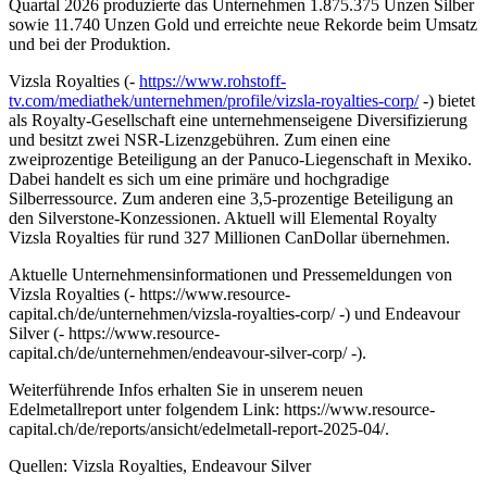
Quartal 2026 produzierte das Unternehmen 1.875.375 Unzen Silber
sowie 11.740 Unzen Gold und erreichte neue Rekorde beim Umsatz
und bei der Produktion.
Vizsla Royalties (-
https://www.rohstoff-
tv.com/mediathek/unternehmen/profile/vizsla-royalties-corp/
-) bietet
als Royalty-Gesellschaft eine unternehmenseigene Diversifizierung
und besitzt zwei NSR-Lizenzgebühren. Zum einen eine
zweiprozentige Beteiligung an der Panuco-Liegenschaft in Mexiko.
Dabei handelt es sich um eine primäre und hochgradige
Silberressource. Zum anderen eine 3,5-prozentige Beteiligung an
den Silverstone-Konzessionen. Aktuell will Elemental Royalty
Vizsla Royalties für rund 327 Millionen CanDollar übernehmen.
Aktuelle Unternehmensinformationen und Pressemeldungen von
Vizsla Royalties (- https://www.resource-
capital.ch/de/unternehmen/vizsla-royalties-corp/ -) und Endeavour
Silver (- https://www.resource-
capital.ch/de/unternehmen/endeavour-silver-corp/ -).
Weiterführende Infos erhalten Sie in unserem neuen
Edelmetallreport unter folgendem Link: https://www.resource-
capital.ch/de/reports/ansicht/edelmetall-report-2025-04/.
Quellen: Vizsla Royalties, Endeavour Silver