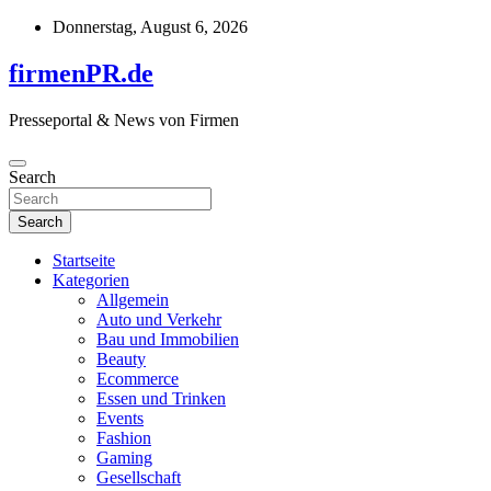
Skip
Donnerstag, August 6, 2026
to
content
firmenPR.de
Presseportal & News von Firmen
Search
Search
Startseite
Kategorien
Allgemein
Auto und Verkehr
Bau und Immobilien
Beauty
Ecommerce
Essen und Trinken
Events
Fashion
Gaming
Gesellschaft