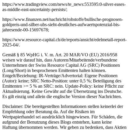
https://www.tradingview.com/news/te_news:553595:0-silver-eases-
as-middle-east-uncertainty-persists/;
https://www.finanzen.net/nachricht/rohstoffe/bullische-prognosen-
goldpreis-und-silber-ubs-sieht-deutliches-aufwaertspotenzial-bis-
jahresende-00-15697678;
https://www.resource-capital.ch/de/reports/ansicht/edelmetall-report-
2025-04/.
Gemäß § 85 WpHG i. V. m. Art. 20 MAR/VO (EU) 2016/958
weisen wir darauf hin, dass Autoren/Mitarbeitende/verbundene
Unternehmen der Swiss Resource Capital AG (SRC) Positionen
(Long/Short) in besprochenen Emittenten halten können.
Entgelt/Beziehung: IR-Verträge/Advertorial: Eigene Positionen
(Autor): keine; SRC Netto-Position: unter 0,5 %; Beteiligung des
Emittenten >= 5 % an SRC: nein. Update-Policy: keine Pflicht zur
Aktualisierung. Keine Gewähr auf die Übersetzung ins Deutsche.
Es gilt einzig und allein die englische Version dieser Nachrichten.
Disclaimer: Die bereitgestellten Informationen stellen keinerlei der
Empfehlung oder Beratung da. Auf die Risiken im
Wertpapierhandel sei ausdrücklich hingewiesen. Für Schäden, die
aufgrund der Benutzung dieses Blogs entstehen, kann keine
Haftung übernommen werden. Wir geben zu bedenken, dass Aktien