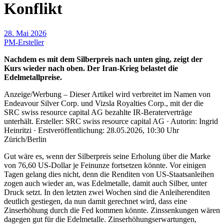
Konflikt
28. Mai 2026
PM-Ersteller
Nachdem es mit dem Silberpreis nach unten ging, zeigt der
Kurs wieder nach oben. Der Iran-Krieg belastet die
Edelmetallpreise.
Anzeige/Werbung – Dieser Artikel wird verbreitet im Namen von
Endeavour Silver Corp. und Vizsla Royalties Corp., mit der die
SRC swiss resource capital AG bezahlte IR-Beraterverträge
unterhält. Ersteller: SRC swiss resource capital AG · Autorin: Ingrid
Heinritzi · Erstveröffentlichung: 28.05.2026, 10:30 Uhr
Zürich/Berlin
Gut wäre es, wenn der Silberpreis seine Erholung über die Marke
von 76,60 US-Dollar je Feinunze fortsetzen könnte. Vor einigen
Tagen gelang dies nicht, denn die Renditen von US-Staatsanleihen
zogen auch wieder an, was Edelmetalle, damit auch Silber, unter
Druck setzt. In den letzten zwei Wochen sind die Anleiherenditen
deutlich gestiegen, da nun damit gerechnet wird, dass eine
Zinserhöhung durch die Fed kommen könnte. Zinssenkungen wären
dagegen gut für die Edelmetalle. Zinserhöhungserwartungen,