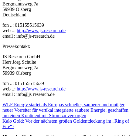
Bergmannsweg 7a
59939 Olsberg
Deutschland
fon ..: 015155515639
web ..:
http://www.js-research.de
email : info@js-research.de
Pressekontakt:
JS Research GmbH
Herr Jörg Schulte
Bergmannsweg 7a
59939 Olsberg
fon ..: 015155515639
web ..:
http://www.js-research.de
email : info@js-research.de
Beitragsnavigation
WLF Energy startet als Europas schneller, sauberer und mutiger
neuer Vorreiter für vertikal integrierte saubere Energie; geschaffen,
um einen Kontinent mit Strom zu versorgen
Kalo Gold: Vor der nächsten großen Goldentdeckung im „Ring of
Fire“?