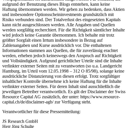
aufgrund der Benutzung dieses Blogs entstehen, kann keine
Haftung übernommen werden. Wir geben zu bedenken, dass Aktien
und insbesondere Optionsscheininvestments grundsätzlich mit
Risiko verbunden sind. Der Totalverlust des eingesetzten Kapitals
kann nicht ausgeschlossen werden. Alle Angaben und Quellen
werden sorgfältig recherchiert. Für die Richtigkeit sämtlicher Inhalte
wird jedoch keine Garantie übernommen. Ich behalte mir trotz
größter Sorgfalt einen Irrtum insbesondere in Bezug auf
Zahlenangaben und Kurse ausdrücklich vor. Die enthaltenen
Informationen stammen aus Quellen, die für zuverlässig erachtet
werden, erheben jedoch keineswegs den Anspruch auf Richtigkeit
und Vollständigkeit. Aufgrund gerichtlicher Urteile sind die Inhalte
verlinkter externer Seiten mit zu verantworten (so u.a. Landgericht
Hamburg, im Urteil vom 12.05.1998 – 312 O 85/98), solange keine
ausdrückliche Distanzierung von diesen erfolgt. Trotz sorgfältiger
inhaltlicher Kontrolle übernehme ich keine Haftung für die Inhalte
verlinkter externer Seiten. Für deren Inhalt sind ausschließlich die
jeweiligen Betreiber verantwortlich. Es gilt der Disclaimer der Swiss
Resource Capital AG zusätzlich, der unter: https://www.resource-
capital.ch/de/disclaimer-agb/ zur Verfügung steht.
Verantwortlicher für diese Pressemitteilung:
JS Research GmbH
Herr Jörg Schulte