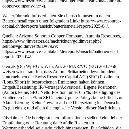
https://www.resource-capital.ch/de/unternehmen/arizona-sonoran-
copper-company-inc/ -).
Weiterführende Infos erhalten Sie ebenso in unserem neuen
Batteriemetallreport unter folgendem Link: https://www.resource-
capital.ch/de/reports/ansicht/batteriemetall-report-2025-04/.
Quellen: Arizona Sonoran Copper Company, Aurania Resources,
https://www.4investors.de/nachrichten/goldinvest.php?
sektion=goldinvest&ID=7929;
https://www.resource-capital.ch/de/reports/ansicht/batteriemetall-
report-2025-04/.
Gemäß § 85 WpHG i. V. m. Art. 20 MAR/VO (EU) 2016/958
weisen wir darauf hin, dass Autoren/Mitarbeitende/verbundene
Unternehmen der Swiss Resource Capital AG (SRC) Positionen
(Long/Short) in besprochenen Emittenten halten können.
Entgelt/Beziehung: IR-Verträge/Advertorial: Eigene Positionen
(Autor): keine; SRC Netto-Position: unter 0,5 %; Beteiligung des
Emittenten >= 5 % an SRC: nein. Update-Policy: keine Pflicht zur
Aktualisierung. Keine Gewähr auf die Übersetzung ins Deutsche.
Es gilt einzig und allein die englische Version dieser Nachrichten.
Disclaimer: Die bereitgestellten Informationen stellen keinerlei der
Empfehlung oder Beratung da. Auf die Risiken im
Wertpapierhandel sei ausdrücklich hingewiesen. Für Schäden, die