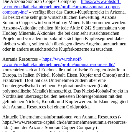
Die Arizona Sonoran Copper Company –
https://www.rohstoff-
tv.com/mediathek/unternehmen/profile/arizona-sonoran-copper-
company-inc/
– verfügt über das Cactus-Kupferprojekt in Arizona.
Es besitzt eine sehr gute wirtschaftlichen Bewertung. Arizona
Sonoran Copper wird von Hudbay Minerals übernommen werden.
Arizona-Aktionäre erhalten für jede Aktie 0,242 Stammaktien von
Hudbay Minerals. Aktionäre, die bei dem sehr aussichtsreichen
Projekt und vor allem im zukunftsträchtigen Kupfersegment dabei
bleiben wollen, sollten sich überlegen dieses Angebot anzunehmen
oder in andere aussichtsreiche Kupferkonzerne zu tauschen.
Aurania Resources –
https://www.rohstoff-
tv.com/mediathek/unternehmen/profile/aurania-resources-ltd/
–
konzentriert sich auf Edelmetalle und kritische Energierohstoffe in
Europa, in Italien (Nickel, Kobalt, Eisen, Kupfer und Chrom) und in
Frankreich. Dort hat das Unternehmen zudem über eine
Tochtergesellschaft drei neue Explorationslizenzen (Gold,
polymetallische Metalle) hinzugefügt. Das Nickel-Kobalt-Projekt in
Norditalien überzeugt bei den neuesten Bohrergebnissen mit den
gefundenen Nickel-, Kobalt- und Kupferwerten. In Island engagiert
sich Aurania Resources bei einem Goldprojekt.
Aktuelle Unternehmensinformationen von Aurania Resources (-
https://www.resource-capital.ch/de/unternehmen/aurania-resources-
ltd/ -) und der Arizona Sonoran Copper Company (-