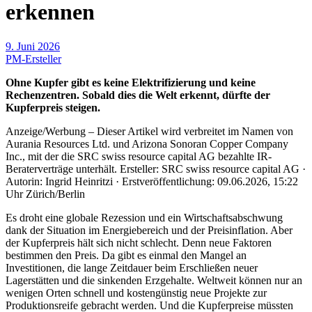
erkennen
9. Juni 2026
PM-Ersteller
Ohne Kupfer gibt es keine Elektrifizierung und keine
Rechenzentren. Sobald dies die Welt erkennt, dürfte der
Kupferpreis steigen.
Anzeige/Werbung – Dieser Artikel wird verbreitet im Namen von
Aurania Resources Ltd. und Arizona Sonoran Copper Company
Inc., mit der die SRC swiss resource capital AG bezahlte IR-
Beraterverträge unterhält. Ersteller: SRC swiss resource capital AG ·
Autorin: Ingrid Heinritzi · Erstveröffentlichung: 09.06.2026, 15:22
Uhr Zürich/Berlin
Es droht eine globale Rezession und ein Wirtschaftsabschwung
dank der Situation im Energiebereich und der Preisinflation. Aber
der Kupferpreis hält sich nicht schlecht. Denn neue Faktoren
bestimmen den Preis. Da gibt es einmal den Mangel an
Investitionen, die lange Zeitdauer beim Erschließen neuer
Lagerstätten und die sinkenden Erzgehalte. Weltweit können nur an
wenigen Orten schnell und kostengünstig neue Projekte zur
Produktionsreife gebracht werden. Und die Kupferpreise müssten