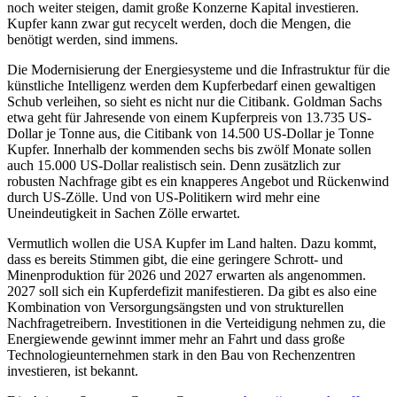
noch weiter steigen, damit große Konzerne Kapital investieren.
Kupfer kann zwar gut recycelt werden, doch die Mengen, die
benötigt werden, sind immens.
Die Modernisierung der Energiesysteme und die Infrastruktur für die
künstliche Intelligenz werden dem Kupferbedarf einen gewaltigen
Schub verleihen, so sieht es nicht nur die Citibank. Goldman Sachs
etwa geht für Jahresende von einem Kupferpreis von 13.735 US-
Dollar je Tonne aus, die Citibank von 14.500 US-Dollar je Tonne
Kupfer. Innerhalb der kommenden sechs bis zwölf Monate sollen
auch 15.000 US-Dollar realistisch sein. Denn zusätzlich zur
robusten Nachfrage gibt es ein knapperes Angebot und Rückenwind
durch US-Zölle. Und von US-Politikern wird mehr eine
Uneindeutigkeit in Sachen Zölle erwartet.
Vermutlich wollen die USA Kupfer im Land halten. Dazu kommt,
dass es bereits Stimmen gibt, die eine geringere Schrott- und
Minenproduktion für 2026 und 2027 erwarten als angenommen.
2027 soll sich ein Kupferdefizit manifestieren. Da gibt es also eine
Kombination von Versorgungsängsten und von strukturellen
Nachfragetreibern. Investitionen in die Verteidigung nehmen zu, die
Energiewende gewinnt immer mehr an Fahrt und dass große
Technologieunternehmen stark in den Bau von Rechenzentren
investieren, ist bekannt.