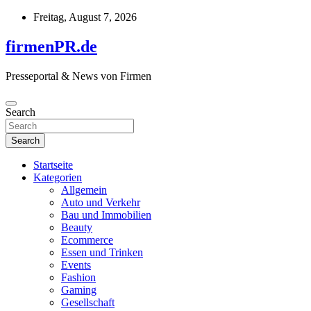
Skip
Freitag, August 7, 2026
to
content
firmenPR.de
Presseportal & News von Firmen
Search
Search
Startseite
Kategorien
Allgemein
Auto und Verkehr
Bau und Immobilien
Beauty
Ecommerce
Essen und Trinken
Events
Fashion
Gaming
Gesellschaft