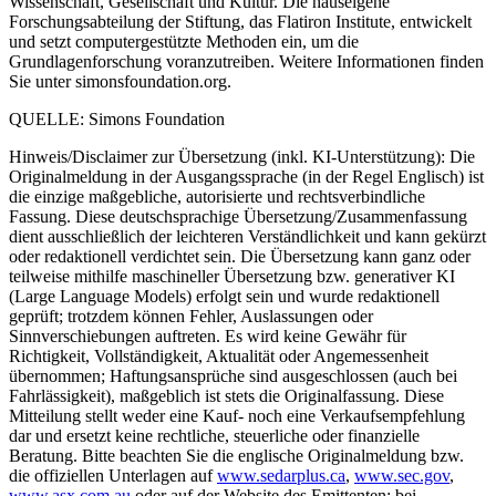
Wissenschaft, Gesellschaft und Kultur. Die hauseigene
Forschungsabteilung der Stiftung, das Flatiron Institute, entwickelt
und setzt computergestützte Methoden ein, um die
Grundlagenforschung voranzutreiben. Weitere Informationen finden
Sie unter simonsfoundation.org.
QUELLE: Simons Foundation
Hinweis/Disclaimer zur Übersetzung (inkl. KI-Unterstützung): Die
Originalmeldung in der Ausgangssprache (in der Regel Englisch) ist
die einzige maßgebliche, autorisierte und rechtsverbindliche
Fassung. Diese deutschsprachige Übersetzung/Zusammenfassung
dient ausschließlich der leichteren Verständlichkeit und kann gekürzt
oder redaktionell verdichtet sein. Die Übersetzung kann ganz oder
teilweise mithilfe maschineller Übersetzung bzw. generativer KI
(Large Language Models) erfolgt sein und wurde redaktionell
geprüft; trotzdem können Fehler, Auslassungen oder
Sinnverschiebungen auftreten. Es wird keine Gewähr für
Richtigkeit, Vollständigkeit, Aktualität oder Angemessenheit
übernommen; Haftungsansprüche sind ausgeschlossen (auch bei
Fahrlässigkeit), maßgeblich ist stets die Originalfassung. Diese
Mitteilung stellt weder eine Kauf- noch eine Verkaufsempfehlung
dar und ersetzt keine rechtliche, steuerliche oder finanzielle
Beratung. Bitte beachten Sie die englische Originalmeldung bzw.
die offiziellen Unterlagen auf
www.sedarplus.ca
,
www.sec.gov
,
www.asx.com.au
oder auf der Website des Emittenten; bei