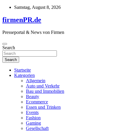
Skip
Samstag, August 8, 2026
to
content
firmenPR.de
Presseportal & News von Firmen
Search
Search
Startseite
Kategorien
Allgemein
Auto und Verkehr
Bau und Immobilien
Beauty
Ecommerce
Essen und Trinken
Events
Fashion
Gaming
Gesellschaft