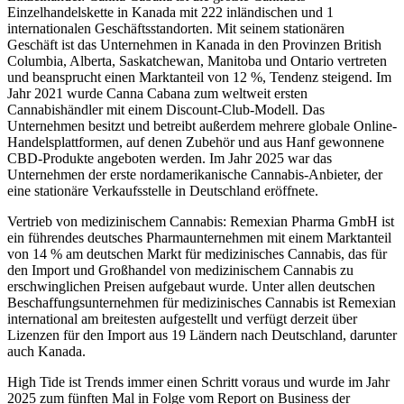
Einzelhandelskette in Kanada mit 222 inländischen und 1
internationalen Geschäftsstandorten. Mit seinem stationären
Geschäft ist das Unternehmen in Kanada in den Provinzen British
Columbia, Alberta, Saskatchewan, Manitoba und Ontario vertreten
und beansprucht einen Marktanteil von 12 %, Tendenz steigend. Im
Jahr 2021 wurde Canna Cabana zum weltweit ersten
Cannabishändler mit einem Discount-Club-Modell. Das
Unternehmen besitzt und betreibt außerdem mehrere globale Online-
Handelsplattformen, auf denen Zubehör und aus Hanf gewonnene
CBD-Produkte angeboten werden. Im Jahr 2025 war das
Unternehmen der erste nordamerikanische Cannabis-Anbieter, der
eine stationäre Verkaufsstelle in Deutschland eröffnete.
Vertrieb von medizinischem Cannabis: Remexian Pharma GmbH ist
ein führendes deutsches Pharmaunternehmen mit einem Marktanteil
von 14 % am deutschen Markt für medizinisches Cannabis, das für
den Import und Großhandel von medizinischem Cannabis zu
erschwinglichen Preisen aufgebaut wurde. Unter allen deutschen
Beschaffungsunternehmen für medizinisches Cannabis ist Remexian
international am breitesten aufgestellt und verfügt derzeit über
Lizenzen für den Import aus 19 Ländern nach Deutschland, darunter
auch Kanada.
High Tide ist Trends immer einen Schritt voraus und wurde im Jahr
2025 zum fünften Mal in Folge vom Report on Business der