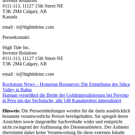
Investor Relations
#111-113, 11127 15th Street NE
T3K 2M4 Calgary, AB
Kanada
email : ir@hightideinc.com
Pressekontakt:
High Tide Inc.
Investor Relations
#111-113, 11127 15th Street NE
T3K 2M4 Calgary, AB
email : ir@hightideinc.com
Beitragsnavigation
Rockstone News – Homerun Resources: Die Entstehung des Silica
Valley in Bahia
Hannan vergrößert die Breite der Goldmineralisierung bei Previsto
in Peru um das Sechsfache, alle 148 Kanalproben mineralisiert
Hinweis:
Die Pressemitteilungen werden für die darin ausdrücklich
benannte verantwortliche Person bereitgehalten. Sie spiegelt deren
Ansichten sowie dargestellte Sachverhalte wider und entspricht
nicht zwingend der Auffassung des Diensteanbieters. Der Anbieter
übernimmt daher keine Verantwortung für diese externen Inhalte