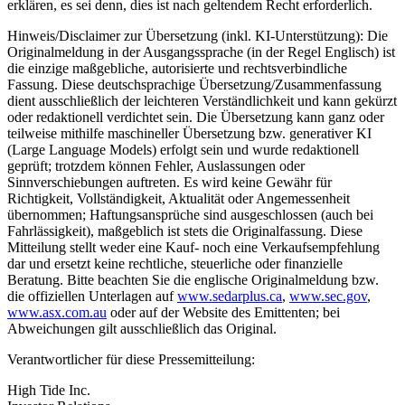
erklären, es sei denn, dies ist nach geltendem Recht erforderlich.
Hinweis/Disclaimer zur Übersetzung (inkl. KI-Unterstützung): Die
Originalmeldung in der Ausgangssprache (in der Regel Englisch) ist
die einzige maßgebliche, autorisierte und rechtsverbindliche
Fassung. Diese deutschsprachige Übersetzung/Zusammenfassung
dient ausschließlich der leichteren Verständlichkeit und kann gekürzt
oder redaktionell verdichtet sein. Die Übersetzung kann ganz oder
teilweise mithilfe maschineller Übersetzung bzw. generativer KI
(Large Language Models) erfolgt sein und wurde redaktionell
geprüft; trotzdem können Fehler, Auslassungen oder
Sinnverschiebungen auftreten. Es wird keine Gewähr für
Richtigkeit, Vollständigkeit, Aktualität oder Angemessenheit
übernommen; Haftungsansprüche sind ausgeschlossen (auch bei
Fahrlässigkeit), maßgeblich ist stets die Originalfassung. Diese
Mitteilung stellt weder eine Kauf- noch eine Verkaufsempfehlung
dar und ersetzt keine rechtliche, steuerliche oder finanzielle
Beratung. Bitte beachten Sie die englische Originalmeldung bzw.
die offiziellen Unterlagen auf
www.sedarplus.ca
,
www.sec.gov
,
www.asx.com.au
oder auf der Website des Emittenten; bei
Abweichungen gilt ausschließlich das Original.
Verantwortlicher für diese Pressemitteilung:
High Tide Inc.