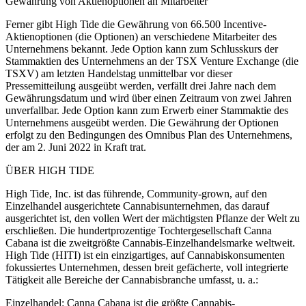
Gewährung von Aktienoptionen an Mitarbeiter
Ferner gibt High Tide die Gewährung von 66.500 Incentive-
Aktienoptionen (die Optionen) an verschiedene Mitarbeiter des
Unternehmens bekannt. Jede Option kann zum Schlusskurs der
Stammaktien des Unternehmens an der TSX Venture Exchange (die
TSXV) am letzten Handelstag unmittelbar vor dieser
Pressemitteilung ausgeübt werden, verfällt drei Jahre nach dem
Gewährungsdatum und wird über einen Zeitraum von zwei Jahren
unverfallbar. Jede Option kann zum Erwerb einer Stammaktie des
Unternehmens ausgeübt werden. Die Gewährung der Optionen
erfolgt zu den Bedingungen des Omnibus Plan des Unternehmens,
der am 2. Juni 2022 in Kraft trat.
ÜBER HIGH TIDE
High Tide, Inc. ist das führende, Community-grown, auf den
Einzelhandel ausgerichtete Cannabisunternehmen, das darauf
ausgerichtet ist, den vollen Wert der mächtigsten Pflanze der Welt zu
erschließen. Die hundertprozentige Tochtergesellschaft Canna
Cabana ist die zweitgrößte Cannabis-Einzelhandelsmarke weltweit.
High Tide (HITI) ist ein einzigartiges, auf Cannabiskonsumenten
fokussiertes Unternehmen, dessen breit gefächerte, voll integrierte
Tätigkeit alle Bereiche der Cannabisbranche umfasst, u. a.:
Einzelhandel: Canna Cabana ist die größte Cannabis-