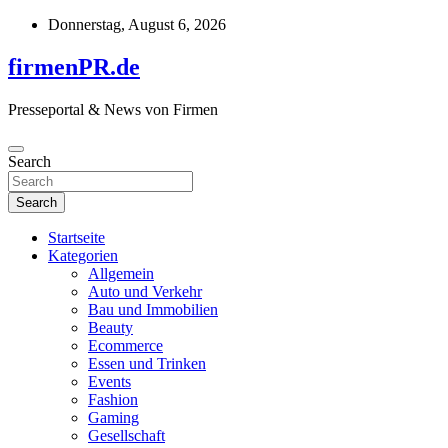
Skip
Donnerstag, August 6, 2026
to
content
firmenPR.de
Presseportal & News von Firmen
Search
Search
Startseite
Kategorien
Allgemein
Auto und Verkehr
Bau und Immobilien
Beauty
Ecommerce
Essen und Trinken
Events
Fashion
Gaming
Gesellschaft