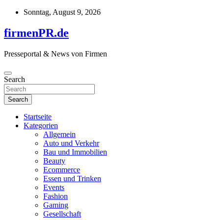
Skip
Sonntag, August 9, 2026
to
content
firmenPR.de
Presseportal & News von Firmen
Search
Search
Startseite
Kategorien
Allgemein
Auto und Verkehr
Bau und Immobilien
Beauty
Ecommerce
Essen und Trinken
Events
Fashion
Gaming
Gesellschaft