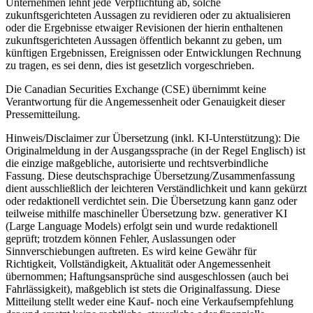
Unternehmen lehnt jede Verpflichtung ab, solche
zukunftsgerichteten Aussagen zu revidieren oder zu aktualisieren
oder die Ergebnisse etwaiger Revisionen der hierin enthaltenen
zukunftsgerichteten Aussagen öffentlich bekannt zu geben, um
künftigen Ergebnissen, Ereignissen oder Entwicklungen Rechnung
zu tragen, es sei denn, dies ist gesetzlich vorgeschrieben.
Die Canadian Securities Exchange (CSE) übernimmt keine
Verantwortung für die Angemessenheit oder Genauigkeit dieser
Pressemitteilung.
Hinweis/Disclaimer zur Übersetzung (inkl. KI-Unterstützung): Die
Originalmeldung in der Ausgangssprache (in der Regel Englisch) ist
die einzige maßgebliche, autorisierte und rechtsverbindliche
Fassung. Diese deutschsprachige Übersetzung/Zusammenfassung
dient ausschließlich der leichteren Verständlichkeit und kann gekürzt
oder redaktionell verdichtet sein. Die Übersetzung kann ganz oder
teilweise mithilfe maschineller Übersetzung bzw. generativer KI
(Large Language Models) erfolgt sein und wurde redaktionell
geprüft; trotzdem können Fehler, Auslassungen oder
Sinnverschiebungen auftreten. Es wird keine Gewähr für
Richtigkeit, Vollständigkeit, Aktualität oder Angemessenheit
übernommen; Haftungsansprüche sind ausgeschlossen (auch bei
Fahrlässigkeit), maßgeblich ist stets die Originalfassung. Diese
Mitteilung stellt weder eine Kauf- noch eine Verkaufsempfehlung