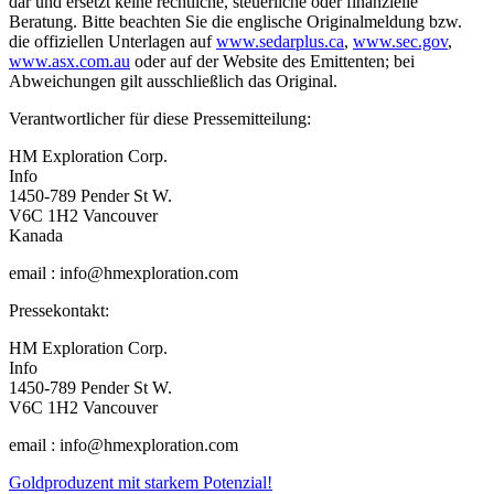
dar und ersetzt keine rechtliche, steuerliche oder finanzielle
Beratung. Bitte beachten Sie die englische Originalmeldung bzw.
die offiziellen Unterlagen auf
www.sedarplus.ca
,
www.sec.gov
,
www.asx.com.au
oder auf der Website des Emittenten; bei
Abweichungen gilt ausschließlich das Original.
Verantwortlicher für diese Pressemitteilung:
HM Exploration Corp.
Info
1450-789 Pender St W.
V6C 1H2 Vancouver
Kanada
email : info@hmexploration.com
Pressekontakt:
HM Exploration Corp.
Info
1450-789 Pender St W.
V6C 1H2 Vancouver
email : info@hmexploration.com
Beitragsnavigation
Goldproduzent mit starkem Potenzial!