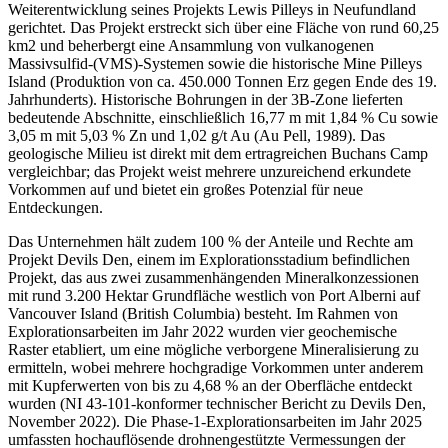
Weiterentwicklung seines Projekts Lewis Pilleys in Neufundland
gerichtet. Das Projekt erstreckt sich über eine Fläche von rund 60,25
km2 und beherbergt eine Ansammlung von vulkanogenen
Massivsulfid-(VMS)-Systemen sowie die historische Mine Pilleys
Island (Produktion von ca. 450.000 Tonnen Erz gegen Ende des 19.
Jahrhunderts). Historische Bohrungen in der 3B-Zone lieferten
bedeutende Abschnitte, einschließlich 16,77 m mit 1,84 % Cu sowie
3,05 m mit 5,03 % Zn und 1,02 g/t Au (Au Pell, 1989). Das
geologische Milieu ist direkt mit dem ertragreichen Buchans Camp
vergleichbar; das Projekt weist mehrere unzureichend erkundete
Vorkommen auf und bietet ein großes Potenzial für neue
Entdeckungen.
Das Unternehmen hält zudem 100 % der Anteile und Rechte am
Projekt Devils Den, einem im Explorationsstadium befindlichen
Projekt, das aus zwei zusammenhängenden Mineralkonzessionen
mit rund 3.200 Hektar Grundfläche westlich von Port Alberni auf
Vancouver Island (British Columbia) besteht. Im Rahmen von
Explorationsarbeiten im Jahr 2022 wurden vier geochemische
Raster etabliert, um eine mögliche verborgene Mineralisierung zu
ermitteln, wobei mehrere hochgradige Vorkommen unter anderem
mit Kupferwerten von bis zu 4,68 % an der Oberfläche entdeckt
wurden (NI 43-101-konformer technischer Bericht zu Devils Den,
November 2022). Die Phase-1-Explorationsarbeiten im Jahr 2025
umfassten hochauflösende drohnengestützte Vermessungen der