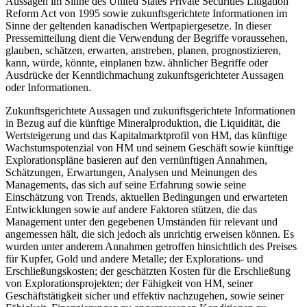
Aussagen im Sinne des United States Private Securities Litigation
Reform Act von 1995 sowie zukunftsgerichtete Informationen im
Sinne der geltenden kanadischen Wertpapiergesetze. In dieser
Pressemitteilung dient die Verwendung der Begriffe voraussehen,
glauben, schätzen, erwarten, anstreben, planen, prognostizieren,
kann, würde, könnte, einplanen bzw. ähnlicher Begriffe oder
Ausdrücke der Kenntlichmachung zukunftsgerichteter Aussagen
oder Informationen.
Zukunftsgerichtete Aussagen und zukunftsgerichtete Informationen
in Bezug auf die künftige Mineralproduktion, die Liquidität, die
Wertsteigerung und das Kapitalmarktprofil von HM, das künftige
Wachstumspotenzial von HM und seinem Geschäft sowie künftige
Explorationspläne basieren auf den vernünftigen Annahmen,
Schätzungen, Erwartungen, Analysen und Meinungen des
Managements, das sich auf seine Erfahrung sowie seine
Einschätzung von Trends, aktuellen Bedingungen und erwarteten
Entwicklungen sowie auf andere Faktoren stützen, die das
Management unter den gegebenen Umständen für relevant und
angemessen hält, die sich jedoch als unrichtig erweisen können. Es
wurden unter anderem Annahmen getroffen hinsichtlich des Preises
für Kupfer, Gold und andere Metalle; der Explorations- und
Erschließungskosten; der geschätzten Kosten für die Erschließung
von Explorationsprojekten; der Fähigkeit von HM, seiner
Geschäftstätigkeit sicher und effektiv nachzugehen, sowie seiner