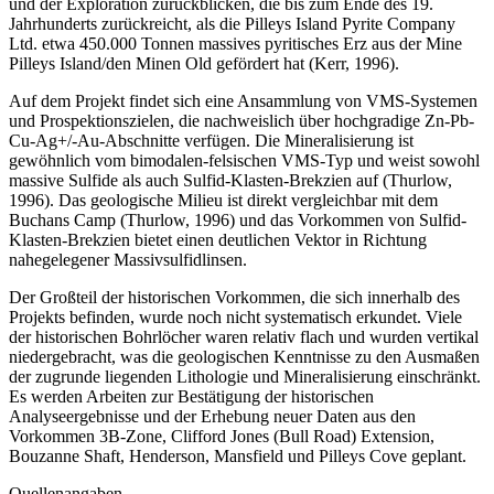
und der Exploration zurückblicken, die bis zum Ende des 19.
Jahrhunderts zurückreicht, als die Pilleys Island Pyrite Company
Ltd. etwa 450.000 Tonnen massives pyritisches Erz aus der Mine
Pilleys Island/den Minen Old gefördert hat (Kerr, 1996).
Auf dem Projekt findet sich eine Ansammlung von VMS-Systemen
und Prospektionszielen, die nachweislich über hochgradige Zn-Pb-
Cu-Ag+/-Au-Abschnitte verfügen. Die Mineralisierung ist
gewöhnlich vom bimodalen-felsischen VMS-Typ und weist sowohl
massive Sulfide als auch Sulfid-Klasten-Brekzien auf (Thurlow,
1996). Das geologische Milieu ist direkt vergleichbar mit dem
Buchans Camp (Thurlow, 1996) und das Vorkommen von Sulfid-
Klasten-Brekzien bietet einen deutlichen Vektor in Richtung
nahegelegener Massivsulfidlinsen.
Der Großteil der historischen Vorkommen, die sich innerhalb des
Projekts befinden, wurde noch nicht systematisch erkundet. Viele
der historischen Bohrlöcher waren relativ flach und wurden vertikal
niedergebracht, was die geologischen Kenntnisse zu den Ausmaßen
der zugrunde liegenden Lithologie und Mineralisierung einschränkt.
Es werden Arbeiten zur Bestätigung der historischen
Analyseergebnisse und der Erhebung neuer Daten aus den
Vorkommen 3B-Zone, Clifford Jones (Bull Road) Extension,
Bouzanne Shaft, Henderson, Mansfield und Pilleys Cove geplant.
Quellenangaben