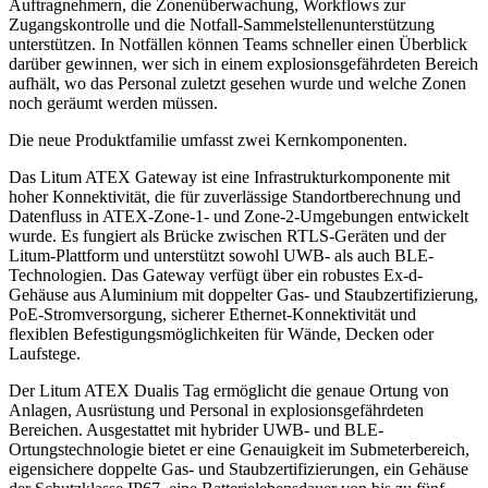
Auftragnehmern, die Zonenüberwachung, Workflows zur
Zugangskontrolle und die Notfall-Sammelstellenunterstützung
unterstützen. In Notfällen können Teams schneller einen Überblick
darüber gewinnen, wer sich in einem explosionsgefährdeten Bereich
aufhält, wo das Personal zuletzt gesehen wurde und welche Zonen
noch geräumt werden müssen.
Die neue Produktfamilie umfasst zwei Kernkomponenten.
Das Litum ATEX Gateway ist eine Infrastrukturkomponente mit
hoher Konnektivität, die für zuverlässige Standortberechnung und
Datenfluss in ATEX-Zone-1- und Zone-2-Umgebungen entwickelt
wurde. Es fungiert als Brücke zwischen RTLS-Geräten und der
Litum-Plattform und unterstützt sowohl UWB- als auch BLE-
Technologien. Das Gateway verfügt über ein robustes Ex-d-
Gehäuse aus Aluminium mit doppelter Gas- und Staubzertifizierung,
PoE-Stromversorgung, sicherer Ethernet-Konnektivität und
flexiblen Befestigungsmöglichkeiten für Wände, Decken oder
Laufstege.
Der Litum ATEX Dualis Tag ermöglicht die genaue Ortung von
Anlagen, Ausrüstung und Personal in explosionsgefährdeten
Bereichen. Ausgestattet mit hybrider UWB- und BLE-
Ortungstechnologie bietet er eine Genauigkeit im Submeterbereich,
eigensichere doppelte Gas- und Staubzertifizierungen, ein Gehäuse