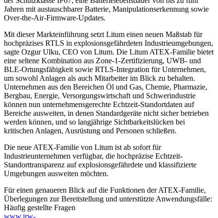
der Schutzklasse IP67, eine Batterielebensdauer von bis zu fünf
Jahren mit austauschbarer Batterie, Manipulationserkennung sowie
Over-the-Air-Firmware-Updates.
Mit dieser Markteinführung setzt Litum einen neuen Maßstab für
hochpräzises RTLS in explosionsgefährdeten Industrieumgebungen,
sagte Ozgur Ulku, CEO von Litum. Die Litum ATEX-Familie bietet
eine seltene Kombination aus Zone-1-Zertifizierung, UWB- und
BLE-Ortungsfähigkeit sowie RTLS-Integration für Unternehmen,
um sowohl Anlagen als auch Mitarbeiter im Blick zu behalten.
Unternehmen aus den Bereichen Öl und Gas, Chemie, Pharmazie,
Bergbau, Energie, Versorgungswirtschaft und Schwerindustrie
können nun unternehmensgerechte Echtzeit-Standortdaten auf
Bereiche ausweiten, in denen Standardgeräte nicht sicher betrieben
werden können, und so langjährige Sichtbarkeitslücken bei
kritischen Anlagen, Ausrüstung und Personen schließen.
Die neue ATEX-Familie von Litum ist ab sofort für
Industrieunternehmen verfügbar, die hochpräzise Echtzeit-
Standorttransparenz auf explosionsgefährdete und klassifizierte
Umgebungen ausweiten möchten.
Für einen genaueren Blick auf die Funktionen der ATEX-Familie,
Überlegungen zur Bereitstellung und unterstützte Anwendungsfälle:
Häufig gestellte Fragen
www.irw-