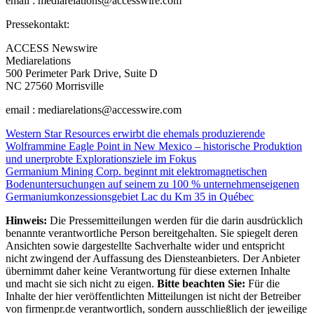
email : mediarelations@accesswire.com
Pressekontakt:
ACCESS Newswire
Mediarelations
500 Perimeter Park Drive, Suite D
NC 27560 Morrisville
email : mediarelations@accesswire.com
Beitragsnavigation
Western Star Resources erwirbt die ehemals produzierende
Wolframmine Eagle Point in New Mexico – historische Produktion
und unerprobte Explorationsziele im Fokus
Germanium Mining Corp. beginnt mit elektromagnetischen
Bodenuntersuchungen auf seinem zu 100 % unternehmenseigenen
Germaniumkonzessionsgebiet Lac du Km 35 in Québec
Hinweis:
Die Pressemitteilungen werden für die darin ausdrücklich
benannte verantwortliche Person bereitgehalten. Sie spiegelt deren
Ansichten sowie dargestellte Sachverhalte wider und entspricht
nicht zwingend der Auffassung des Diensteanbieters. Der Anbieter
übernimmt daher keine Verantwortung für diese externen Inhalte
und macht sie sich nicht zu eigen.
Bitte beachten Sie:
Für die
Inhalte der hier veröffentlichten Mitteilungen ist nicht der Betreiber
von firmenpr.de verantwortlich, sondern ausschließlich der jeweilige