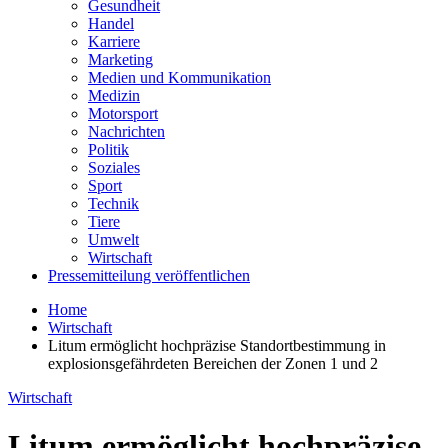
Gesundheit
Handel
Karriere
Marketing
Medien und Kommunikation
Medizin
Motorsport
Nachrichten
Politik
Soziales
Sport
Technik
Tiere
Umwelt
Wirtschaft
Pressemitteilung veröffentlichen
Home
Wirtschaft
Litum ermöglicht hochpräzise Standortbestimmung in
explosionsgefährdeten Bereichen der Zonen 1 und 2
Wirtschaft
Litum ermöglicht hochpräzise