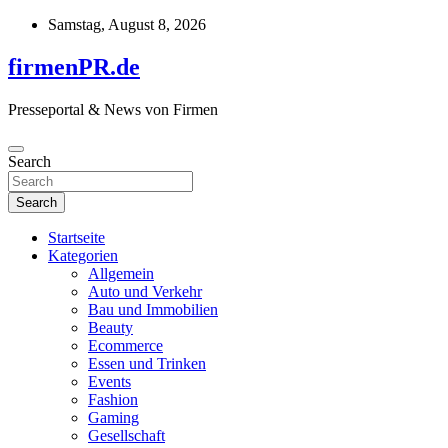
Skip
Samstag, August 8, 2026
to
content
firmenPR.de
Presseportal & News von Firmen
Search
Search
Startseite
Kategorien
Allgemein
Auto und Verkehr
Bau und Immobilien
Beauty
Ecommerce
Essen und Trinken
Events
Fashion
Gaming
Gesellschaft