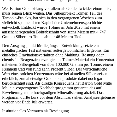
Wer Barton Gold bislang vor allem als Goldentwickler einordnete,
muss seinen Blick weiten. Das Silberprojekt Tolmer, Teil des
Tarcoola-Projekts, hat sich in den vergangenen Wochen zum
vielleicht spannendsten Kapitel der Unternehmensgeschichte
entwickelt. Entdeckt wurde Tolmer im Jahr 2025 mit einem
aufsehenerregenden Bohrabschnitt von sechs Metern mit 4.747
Gramm Silber pro Tonne ab nur 46 Metern Tiefe.
Den Ausgangspunkt für die jüngste Entwicklung setzte ein
metallurgischer Test mit einem außergewöhnlichen Ergebnis. Ein
einfaches Gravitationsverfahren ohne Mahlung, Röstung oder
chemische Reagenzien erzeugte aus Tolmer-Material ein Konzentrat
mit einem Silbergehalt von über 100.000 Gramm pro Tonne, einem
Reinheitsgrad von rund zehn Prozent Silber. Der wirtschaftliche
Wert eines solchen Konzentrats wäre bei aktuellen Silberpreisen
erheblich, zumal etwaige Goldnebenprodukte dabei noch gar nicht
berücksichtigt sind. Als direkte Konsequenz hat Barton Gold Mitte
Mai ein vorgezogenes Nachbohrprogramm gestartet, das auf
Erweiterungen der hochgradigen Mineralisierung abzielt. Das
Programm dürfte kurz vor dem Abschluss stehen, Analyseergebnisse
werden vor Ende Juli erwartet.
Institutionelles Vertrauen als Bestätigung