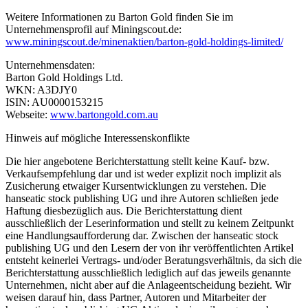
Weitere Informationen zu Barton Gold finden Sie im
Unternehmensprofil auf Miningscout.de:
www.miningscout.de/minenaktien/barton-gold-holdings-limited/
Unternehmensdaten:
Barton Gold Holdings Ltd.
WKN: A3DJY0
ISIN: AU0000153215
Webseite:
www.bartongold.com.au
Hinweis auf mögliche Interessenskonflikte
Die hier angebotene Berichterstattung stellt keine Kauf- bzw.
Verkaufsempfehlung dar und ist weder explizit noch implizit als
Zusicherung etwaiger Kursentwicklungen zu verstehen. Die
hanseatic stock publishing UG und ihre Autoren schließen jede
Haftung diesbezüglich aus. Die Berichterstattung dient
ausschließlich der Leserinformation und stellt zu keinem Zeitpunkt
eine Handlungsaufforderung dar. Zwischen der hanseatic stock
publishing UG und den Lesern der von ihr veröffentlichten Artikel
entsteht keinerlei Vertrags- und/oder Beratungsverhältnis, da sich die
Berichterstattung ausschließlich lediglich auf das jeweils genannte
Unternehmen, nicht aber auf die Anlageentscheidung bezieht. Wir
weisen darauf hin, dass Partner, Autoren und Mitarbeiter der