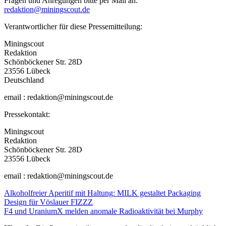
Fragen und Anregungen bitte per Mail an:
redaktion@miningscout.de
Verantwortlicher für diese Pressemitteilung:
Miningscout
Redaktion
Schönböckener Str. 28D
23556 Lübeck
Deutschland
email : redaktion@miningscout.de
Pressekontakt:
Miningscout
Redaktion
Schönböckener Str. 28D
23556 Lübeck
email : redaktion@miningscout.de
Beitragsnavigation
Alkoholfreier Aperitif mit Haltung: MILK gestaltet Packaging
Design für Vöslauer FIZZZ
F4 und UraniumX melden anomale Radioaktivität bei Murphy