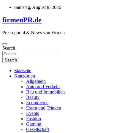
Skip
Samstag, August 8, 2026
to
content
firmenPR.de
Presseportal & News von Firmen
Search
Search
Startseite
Kategorien
Allgemein
Auto und Verkehr
Bau und Immobilien
Beauty
Ecommerce
Essen und Trinken
Events
Fashion
Gaming
Gesellschaft