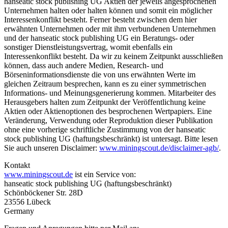
hanseatic stock publishing UG Aktien der jeweils angesprochenen
Unternehmen halten oder halten können und somit ein möglicher
Interessenkonflikt besteht. Ferner besteht zwischen dem hier
erwähnten Unternehmen oder mit ihm verbundenen Unternehmen
und der hanseatic stock publishing UG ein Beratungs- oder
sonstiger Dienstleistungsvertrag, womit ebenfalls ein
Interessenkonflikt besteht. Da wir zu keinem Zeitpunkt ausschließen
können, dass auch andere Medien, Research- und
Börseninformationsdienste die von uns erwähnten Werte im
gleichen Zeitraum besprechen, kann es zu einer symmetrischen
Informations- und Meinungsgenerierung kommen. Mitarbeiter des
Herausgebers halten zum Zeitpunkt der Veröffentlichung keine
Aktien oder Aktienoptionen des besprochenen Wertpapiers. Eine
Veränderung, Verwendung oder Reproduktion dieser Publikation
ohne eine vorherige schriftliche Zustimmung von der hanseatic
stock publishing UG (haftungsbeschränkt) ist untersagt. Bitte lesen
Sie auch unseren Disclaimer:
www.miningscout.de/disclaimer-agb/
.
Kontakt
www.miningscout.de
ist ein Service von:
hanseatic stock publishing UG (haftungsbeschränkt)
Schönböckener Str. 28D
23556 Lübeck
Germany