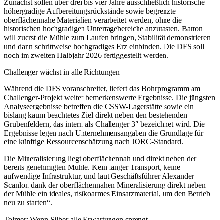
Zunächst sollen über drei bis vier Jahre ausschließlich historische
höhergradige Aufbereitungsrückstände sowie begrenzte
oberflächennahe Materialien verarbeitet werden, ohne die
historischen hochgradigen Untertagebereiche anzutasten. Barton
will zuerst die Mühle zum Laufen bringen, Stabilität demonstrieren
und dann schrittweise hochgradiges Erz einbinden. Die DFS soll
noch im zweiten Halbjahr 2026 fertiggestellt werden.
Challenger wächst in alle Richtungen
Während die DFS voranschreitet, liefert das Bohrprogramm am
Challenger-Projekt weiter bemerkenswerte Ergebnisse. Die jüngsten
Analyseergebnisse betreffen die CSSW-Lagerstätte sowie ein
bislang kaum beachtetes Ziel direkt neben den bestehenden
Grubenfeldern, das intern als Challenger 3″ bezeichnet wird. Die
Ergebnisse legen nach Unternehmensangaben die Grundlage für
eine künftige Ressourcenschätzung nach JORC-Standard.
Die Mineralisierung liegt oberflächennah und direkt neben der
bereits genehmigten Mühle. Kein langer Transport, keine
aufwendige Infrastruktur, und laut Geschäftsführer Alexander
Scanlon dank der oberflächennahen Mineralisierung direkt neben
der Mühle ein ideales, risikoarmes Einsatzmaterial, um den Betrieb
neu zu starten“.
Tolmer: Wenn Silber alle Erwartungen sprengt