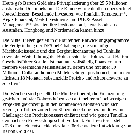
Heute gab Barton Gold eine Privatplatzierung über 25,5 Millionen
australische Dollar bekannt. Die Runde wurde deutlich überzeichnet
abgeschlossen. Bestehende Investoren wie Franklin Templeton**,
Aegis Financial, Merk Investments und IXIOS Asset
Management** stockten ihre Positionen auf, neue Fonds aus
Australien, Hongkong und Nordamerika kamen hinzu.
Die Mittel fließen gezielt in die laufenden Entwicklungsprogramme:
die Fertigstellung der DFS bei Challenger, die vorläufige
Machbarkeitsstudie und den Bergbaulizenzantrag bei Tunkillia
sowie die Weiterführung der Bohrarbeiten bei Tolmer. Laut Barton-
Geschäftsführer Scanlon ist man nun vollständig finanziert, um
mehrere wesentliche Meilensteine zu liefern und mit über 30
Millionen Dollar an liquiden Mitteln sehr gut positioniert, um in den
nächsten 18 Monaten substanzielle Projekt- und Aktionärswerte zu
schaffen.“
Die Weichen sind gestellt. Die Mühle ist bereit, die Finanzierung
gesichert und vier Bohrer drehen sich auf mehreren hochwertigen
Projekten gleichzeitig. In den kommenden Monaten wird sich
zeigen, ob Tolmer zur echten Silberentdeckung heranreift, wann
Challenger den Produktionsstart einläutet und wie genau Tunkillia
den nächsten Entwicklungsschritt vollzieht. Für Investoren stellt
2026 damit ein entscheidendes Jahr für die weitere Entwicklung von
Barton Gold dar.