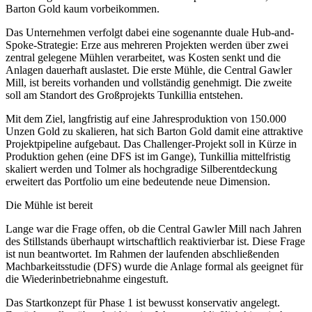
Barton Gold kaum vorbeikommen.
Das Unternehmen verfolgt dabei eine sogenannte duale Hub-and-
Spoke-Strategie: Erze aus mehreren Projekten werden über zwei
zentral gelegene Mühlen verarbeitet, was Kosten senkt und die
Anlagen dauerhaft auslastet. Die erste Mühle, die Central Gawler
Mill, ist bereits vorhanden und vollständig genehmigt. Die zweite
soll am Standort des Großprojekts Tunkillia entstehen.
Mit dem Ziel, langfristig auf eine Jahresproduktion von 150.000
Unzen Gold zu skalieren, hat sich Barton Gold damit eine attraktive
Projektpipeline aufgebaut. Das Challenger-Projekt soll in Kürze in
Produktion gehen (eine DFS ist im Gange), Tunkillia mittelfristig
skaliert werden und Tolmer als hochgradige Silberentdeckung
erweitert das Portfolio um eine bedeutende neue Dimension.
Die Mühle ist bereit
Lange war die Frage offen, ob die Central Gawler Mill nach Jahren
des Stillstands überhaupt wirtschaftlich reaktivierbar ist. Diese Frage
ist nun beantwortet. Im Rahmen der laufenden abschließenden
Machbarkeitsstudie (DFS) wurde die Anlage formal als geeignet für
die Wiederinbetriebnahme eingestuft.
Das Startkonzept für Phase 1 ist bewusst konservativ angelegt.