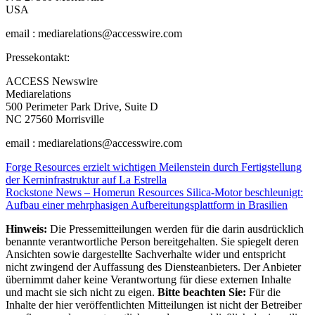
USA
email : mediarelations@accesswire.com
Pressekontakt:
ACCESS Newswire
Mediarelations
500 Perimeter Park Drive, Suite D
NC 27560 Morrisville
email : mediarelations@accesswire.com
Beitragsnavigation
Forge Resources erzielt wichtigen Meilenstein durch Fertigstellung
der Kerninfrastruktur auf La Estrella
Rockstone News – Homerun Resources Silica-Motor beschleunigt:
Aufbau einer mehrphasigen Aufbereitungsplattform in Brasilien
Hinweis:
Die Pressemitteilungen werden für die darin ausdrücklich
benannte verantwortliche Person bereitgehalten. Sie spiegelt deren
Ansichten sowie dargestellte Sachverhalte wider und entspricht
nicht zwingend der Auffassung des Diensteanbieters. Der Anbieter
übernimmt daher keine Verantwortung für diese externen Inhalte
und macht sie sich nicht zu eigen.
Bitte beachten Sie:
Für die
Inhalte der hier veröffentlichten Mitteilungen ist nicht der Betreiber