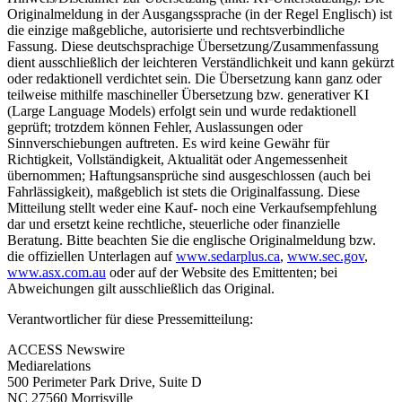
Originalmeldung in der Ausgangssprache (in der Regel Englisch) ist
die einzige maßgebliche, autorisierte und rechtsverbindliche
Fassung. Diese deutschsprachige Übersetzung/Zusammenfassung
dient ausschließlich der leichteren Verständlichkeit und kann gekürzt
oder redaktionell verdichtet sein. Die Übersetzung kann ganz oder
teilweise mithilfe maschineller Übersetzung bzw. generativer KI
(Large Language Models) erfolgt sein und wurde redaktionell
geprüft; trotzdem können Fehler, Auslassungen oder
Sinnverschiebungen auftreten. Es wird keine Gewähr für
Richtigkeit, Vollständigkeit, Aktualität oder Angemessenheit
übernommen; Haftungsansprüche sind ausgeschlossen (auch bei
Fahrlässigkeit), maßgeblich ist stets die Originalfassung. Diese
Mitteilung stellt weder eine Kauf- noch eine Verkaufsempfehlung
dar und ersetzt keine rechtliche, steuerliche oder finanzielle
Beratung. Bitte beachten Sie die englische Originalmeldung bzw.
die offiziellen Unterlagen auf
www.sedarplus.ca
,
www.sec.gov
,
www.asx.com.au
oder auf der Website des Emittenten; bei
Abweichungen gilt ausschließlich das Original.
Verantwortlicher für diese Pressemitteilung:
ACCESS Newswire
Mediarelations
500 Perimeter Park Drive, Suite D
NC 27560 Morrisville