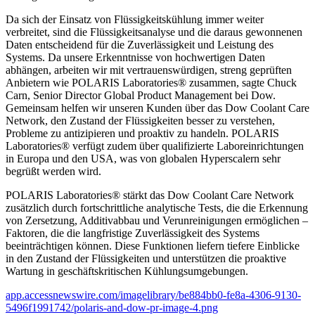
Da sich der Einsatz von Flüssigkeitskühlung immer weiter
verbreitet, sind die Flüssigkeitsanalyse und die daraus gewonnenen
Daten entscheidend für die Zuverlässigkeit und Leistung des
Systems. Da unsere Erkenntnisse von hochwertigen Daten
abhängen, arbeiten wir mit vertrauenswürdigen, streng geprüften
Anbietern wie POLARIS Laboratories® zusammen, sagte Chuck
Carn, Senior Director Global Product Management bei Dow.
Gemeinsam helfen wir unseren Kunden über das Dow Coolant Care
Network, den Zustand der Flüssigkeiten besser zu verstehen,
Probleme zu antizipieren und proaktiv zu handeln. POLARIS
Laboratories® verfügt zudem über qualifizierte Laboreinrichtungen
in Europa und den USA, was von globalen Hyperscalern sehr
begrüßt werden wird.
POLARIS Laboratories® stärkt das Dow Coolant Care Network
zusätzlich durch fortschrittliche analytische Tests, die die Erkennung
von Zersetzung, Additivabbau und Verunreinigungen ermöglichen –
Faktoren, die die langfristige Zuverlässigkeit des Systems
beeinträchtigen können. Diese Funktionen liefern tiefere Einblicke
in den Zustand der Flüssigkeiten und unterstützen die proaktive
Wartung in geschäftskritischen Kühlungsumgebungen.
app.accessnewswire.com/imagelibrary/be884bb0-fe8a-4306-9130-
5496f1991742/polaris-and-dow-pr-image-4.png