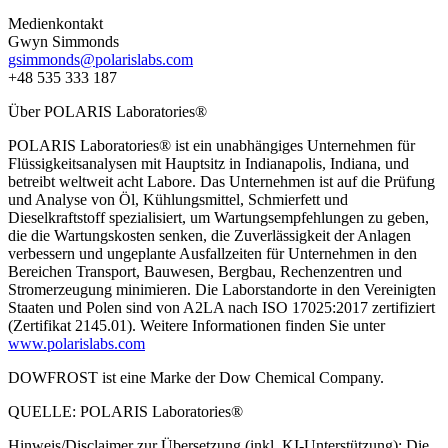
Medienkontakt
Gwyn Simmonds
gsimmonds@polarislabs.com
+48 535 333 187
Über POLARIS Laboratories®
POLARIS Laboratories® ist ein unabhängiges Unternehmen für
Flüssigkeitsanalysen mit Hauptsitz in Indianapolis, Indiana, und
betreibt weltweit acht Labore. Das Unternehmen ist auf die Prüfung
und Analyse von Öl, Kühlungsmittel, Schmierfett und
Dieselkraftstoff spezialisiert, um Wartungsempfehlungen zu geben,
die die Wartungskosten senken, die Zuverlässigkeit der Anlagen
verbessern und ungeplante Ausfallzeiten für Unternehmen in den
Bereichen Transport, Bauwesen, Bergbau, Rechenzentren und
Stromerzeugung minimieren. Die Laborstandorte in den Vereinigten
Staaten und Polen sind von A2LA nach ISO 17025:2017 zertifiziert
(Zertifikat 2145.01). Weitere Informationen finden Sie unter
www.polarislabs.com
DOWFROST ist eine Marke der Dow Chemical Company.
QUELLE: POLARIS Laboratories®
Hinweis/Disclaimer zur Übersetzung (inkl. KI-Unterstützung): Die