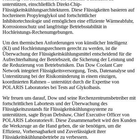
unterstützen, einschließlich Direkt-Chip-
Flüssigkeitskühlungsarchitekturen. Diese Flüssigkeiten basieren auf
hochreinem Propylenglykol und fortschrittlicher
Inhibitortechnologie und ermöglichen eine effiziente Wärmeabfuhr,
Korrosionsschutz und langfristige Betriebsstabilität in
Hochleistungs-Rechenumgebungen.
Um den thermischen Anforderungen von künstlicher Intelligenz
(KI) und Hochleistungsrechnern gerecht zu werden, ist die
Überwachung der Flüssigkeitskühlungsmittel entscheidend für die
Aufrechterhaltung der Betriebszeit, die Sicherung der Leistung und
die Reduzierung von Betriebsrisiken. Das Dow Coolant Care
Network integriert Flüssigkeitsversorgung, Tests, Datenanalyse und
Unterstützung bei der Risikominderung in einem einzigen,
koordinierten Rahmen – unterstützt durch die Expertise von
POLARIS Laboratories bei Tests auf Glykolbasis.
Wir freuen uns darauf, Dow und seine Rechenzentrumsbetreiber mit
fortschrittlichen Labortests und der Überwachung des
Flüssigkeitszustands für Flüssigkeitskühlungssysteme zu
unterstützen, sagte Bryan Debshaw, Chief Executive Officer von
POLARIS Laboratories®. Diese Zusammenarbeit wird den Kunden
die Werkzeuge an die Hand geben, die sie benötigen, um die
Effizienz, Vorhersagbarkeit und Zuverlässigkeit ihrer
Flüssigkeitskühlungsbetriebe zu verbessern.