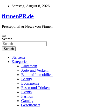
Skip
Samstag, August 8, 2026
to
content
firmenPR.de
Presseportal & News von Firmen
Search
Search
Startseite
Kategorien
Allgemein
Auto und Verkehr
Bau und Immobilien
Beauty
Ecommerce
Essen und Trinken
Events
Fashion
Gaming
Gesellschaft