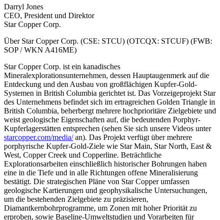
Darryl Jones
CEO, President und Direktor
Star Copper Corp.
Über Star Copper Corp. (CSE: STCU) (OTCQX: STCUF) (FWB:
SOP / WKN A416ME)
Star Copper Corp. ist ein kanadisches
Mineralexplorationsunternehmen, dessen Hauptaugenmerk auf die
Entdeckung und den Ausbau von großflächigen Kupfer-Gold-
Systemen in British Columbia gerichtet ist. Das Vorzeigeprojekt Star
des Unternehmens befindet sich im ertragreichen Golden Triangle in
British Columbia, beherbergt mehrere hochprioritäre Zielgebiete und
weist geologische Eigenschaften auf, die bedeutenden Porphyr-
Kupferlagerstätten entsprechen (sehen Sie sich unsere Videos unter
starcopper.com/media/
an). Das Projekt verfügt über mehrere
porphyrische Kupfer-Gold-Ziele wie Star Main, Star North, East &
West, Copper Creek und Copperline. Beträchtliche
Explorationsarbeiten einschließlich historischer Bohrungen haben
eine in die Tiefe und in alle Richtungen offene Mineralisierung
bestätigt. Die strategischen Pläne von Star Copper umfassen
geologische Kartierungen und geophysikalische Untersuchungen,
um die bestehenden Zielgebiete zu präzisieren,
Diamantkernbohrprogramme, um Zonen mit hoher Priorität zu
erproben, sowie Baseline-Umweltstudien und Vorarbeiten für