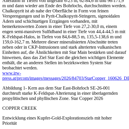
Alteration in Tiefen von ungefähr 6-23 m, 62-84,6 m und 96-171,9
m und dann wieder am Ende des Bohrlochs, durchschnitten werden.
Chalkopyrit ist ab nahe der Oberfläche in Form von feinen
Versprengungen und in Pyrit-Chalkopyrit-Stringern, sigmoidalen
Adern und schichtartigen Erzgängen vorhanden, mit
bemerkenswerten Zonen in einer Tiefe von 27,2-30,0 m, einem
engen semi-massiven Sulfidband in einer Tiefe von 44,4-44,5 m mit
K-Feldspat-Halos, in Tiefen von 84,6-88,5 m, 135,5-138,6 m und
159,0-162,7 m. Mehrere dieser mineralisierten Abschnitte treten
neben oder in CKP-Intrusionen und stark alterierten vulkanischen
Einheiten auf, die Ähnlichkeiten mit Star Main bestärken und darauf
hinweisen, dass das Ziel Star East die gleichen wichtigen Elemente
enthält, die an anderen Stellen im bezirksweiten System Star
beobachtet werden.
www.irw-
press.at/prcom/images/messages/2026/84703/StarCopper_160626
Abbildung 1- Kern aus dem Star East-Bohrloch SE-26-001
durchteuft starke K-Feldspat-Alterierung in einer überlagernden
propylitischen und phyllischen Zone. Star Copper 2026
COPPER CREEK
Entwicklung eines Kupfer-Gold-Explorationsziels mit hoher
Priorität