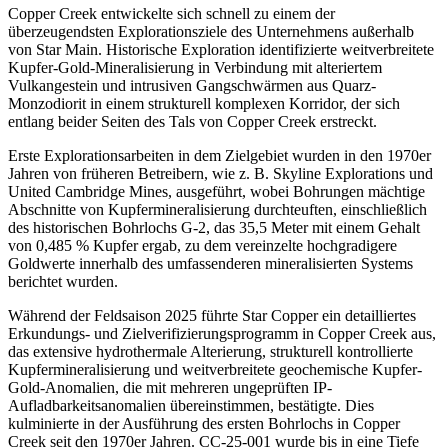
Copper Creek entwickelte sich schnell zu einem der
überzeugendsten Explorationsziele des Unternehmens außerhalb
von Star Main. Historische Exploration identifizierte weitverbreitete
Kupfer-Gold-Mineralisierung in Verbindung mit alteriertem
Vulkangestein und intrusiven Gangschwärmen aus Quarz-
Monzodiorit in einem strukturell komplexen Korridor, der sich
entlang beider Seiten des Tals von Copper Creek erstreckt.
Erste Explorationsarbeiten in dem Zielgebiet wurden in den 1970er
Jahren von früheren Betreibern, wie z. B. Skyline Explorations und
United Cambridge Mines, ausgeführt, wobei Bohrungen mächtige
Abschnitte von Kupfermineralisierung durchteuften, einschließlich
des historischen Bohrlochs G-2, das 35,5 Meter mit einem Gehalt
von 0,485 % Kupfer ergab, zu dem vereinzelte hochgradigere
Goldwerte innerhalb des umfassenderen mineralisierten Systems
berichtet wurden.
Während der Feldsaison 2025 führte Star Copper ein detailliertes
Erkundungs- und Zielverifizierungsprogramm in Copper Creek aus,
das extensive hydrothermale Alterierung, strukturell kontrollierte
Kupfermineralisierung und weitverbreitete geochemische Kupfer-
Gold-Anomalien, die mit mehreren ungeprüften IP-
Aufladbarkeitsanomalien übereinstimmen, bestätigte. Dies
kulminierte in der Ausführung des ersten Bohrlochs in Copper
Creek seit den 1970er Jahren. CC-25-001 wurde bis in eine Tiefe