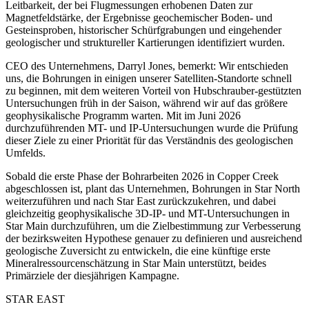
Leitbarkeit, der bei Flugmessungen erhobenen Daten zur
Magnetfeldstärke, der Ergebnisse geochemischer Boden- und
Gesteinsproben, historischer Schürfgrabungen und eingehender
geologischer und struktureller Kartierungen identifiziert wurden.
CEO des Unternehmens, Darryl Jones, bemerkt: Wir entschieden
uns, die Bohrungen in einigen unserer Satelliten-Standorte schnell
zu beginnen, mit dem weiteren Vorteil von Hubschrauber-gestützten
Untersuchungen früh in der Saison, während wir auf das größere
geophysikalische Programm warten. Mit im Juni 2026
durchzuführenden MT- und IP-Untersuchungen wurde die Prüfung
dieser Ziele zu einer Priorität für das Verständnis des geologischen
Umfelds.
Sobald die erste Phase der Bohrarbeiten 2026 in Copper Creek
abgeschlossen ist, plant das Unternehmen, Bohrungen in Star North
weiterzuführen und nach Star East zurückzukehren, und dabei
gleichzeitig geophysikalische 3D-IP- und MT-Untersuchungen in
Star Main durchzuführen, um die Zielbestimmung zur Verbesserung
der bezirksweiten Hypothese genauer zu definieren und ausreichend
geologische Zuversicht zu entwickeln, die eine künftige erste
Mineralressourcenschätzung in Star Main unterstützt, beides
Primärziele der diesjährigen Kampagne.
STAR EAST