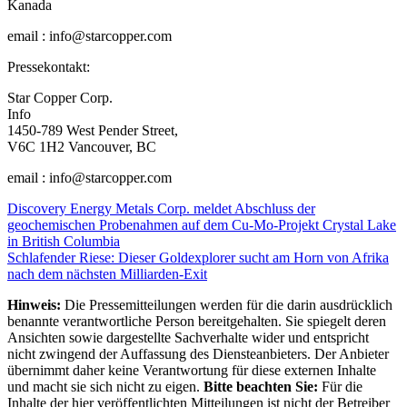
Kanada
email : info@starcopper.com
Pressekontakt:
Star Copper Corp.
Info
1450-789 West Pender Street,
V6C 1H2 Vancouver, BC
email : info@starcopper.com
Beitragsnavigation
Discovery Energy Metals Corp. meldet Abschluss der
geochemischen Probenahmen auf dem Cu-Mo-Projekt Crystal Lake
in British Columbia
Schlafender Riese: Dieser Goldexplorer sucht am Horn von Afrika
nach dem nächsten Milliarden-Exit
Hinweis:
Die Pressemitteilungen werden für die darin ausdrücklich
benannte verantwortliche Person bereitgehalten. Sie spiegelt deren
Ansichten sowie dargestellte Sachverhalte wider und entspricht
nicht zwingend der Auffassung des Diensteanbieters. Der Anbieter
übernimmt daher keine Verantwortung für diese externen Inhalte
und macht sie sich nicht zu eigen.
Bitte beachten Sie:
Für die
Inhalte der hier veröffentlichten Mitteilungen ist nicht der Betreiber