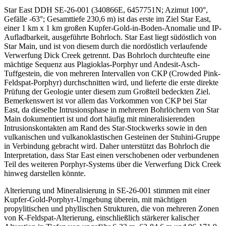
Star East DDH SE-26-001 (340866E, 6457751N; Azimut 100°,
Gefälle -63°; Gesamttiefe 230,6 m) ist das erste im Ziel Star East,
einer 1 km x 1 km großen Kupfer-Gold-in-Boden-Anomalie und IP-
Aufladbarkeit, ausgeführte Bohrloch. Star East liegt südöstlich von
Star Main, und ist von diesem durch die nordöstlich verlaufende
Verwerfung Dick Creek getrennt. Das Bohrloch durchteufte eine
mächtige Sequenz aus Plagioklas-Porphyr und Andesit-Asch-
Tuffgestein, die von mehreren Intervallen von CKP (Crowded Pink-
Feldspat-Porphyr) durchschnitten wird, und lieferte die erste direkte
Prüfung der Geologie unter diesem zum Großteil bedeckten Ziel.
Bemerkenswert ist vor allem das Vorkommen von CKP bei Star
East, da dieselbe Intrusionsphase in mehreren Bohrlöchern von Star
Main dokumentiert ist und dort häufig mit mineralisierenden
Intrusionskontakten am Rand des Star-Stockwerks sowie in den
vulkanischen und vulkanoklastischen Gesteinen der Stuhini-Gruppe
in Verbindung gebracht wird. Daher unterstützt das Bohrloch die
Interpretation, dass Star East einen verschobenen oder verbundenen
Teil des weiteren Porphyr-Systems über die Verwerfung Dick Creek
hinweg darstellen könnte.
Alterierung und Mineralisierung in SE-26-001 stimmen mit einer
Kupfer-Gold-Porphyr-Umgebung überein, mit mächtigen
propylitischen und phyllischen Strukturen, die von mehreren Zonen
von K-Feldspat-Alterierung, einschließlich stärkerer kalischer