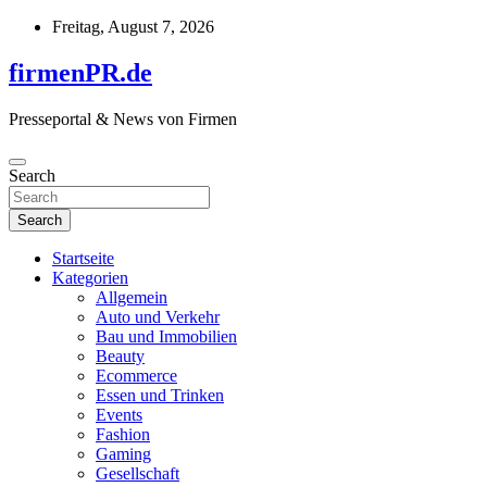
Skip
Freitag, August 7, 2026
to
content
firmenPR.de
Presseportal & News von Firmen
Search
Search
Startseite
Kategorien
Allgemein
Auto und Verkehr
Bau und Immobilien
Beauty
Ecommerce
Essen und Trinken
Events
Fashion
Gaming
Gesellschaft