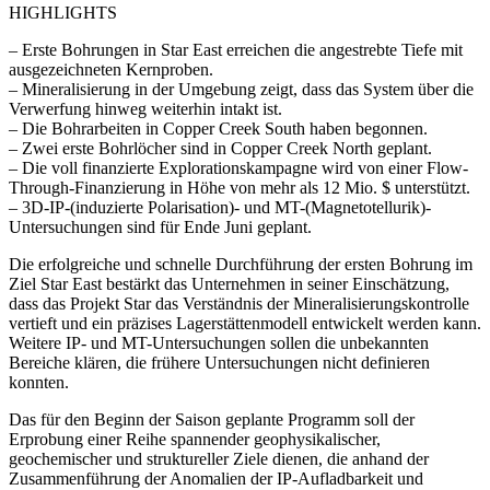
HIGHLIGHTS
– Erste Bohrungen in Star East erreichen die angestrebte Tiefe mit
ausgezeichneten Kernproben.
– Mineralisierung in der Umgebung zeigt, dass das System über die
Verwerfung hinweg weiterhin intakt ist.
– Die Bohrarbeiten in Copper Creek South haben begonnen.
– Zwei erste Bohrlöcher sind in Copper Creek North geplant.
– Die voll finanzierte Explorationskampagne wird von einer Flow-
Through-Finanzierung in Höhe von mehr als 12 Mio. $ unterstützt.
– 3D-IP-(induzierte Polarisation)- und MT-(Magnetotellurik)-
Untersuchungen sind für Ende Juni geplant.
Die erfolgreiche und schnelle Durchführung der ersten Bohrung im
Ziel Star East bestärkt das Unternehmen in seiner Einschätzung,
dass das Projekt Star das Verständnis der Mineralisierungskontrolle
vertieft und ein präzises Lagerstättenmodell entwickelt werden kann.
Weitere IP- und MT-Untersuchungen sollen die unbekannten
Bereiche klären, die frühere Untersuchungen nicht definieren
konnten.
Das für den Beginn der Saison geplante Programm soll der
Erprobung einer Reihe spannender geophysikalischer,
geochemischer und struktureller Ziele dienen, die anhand der
Zusammenführung der Anomalien der IP-Aufladbarkeit und