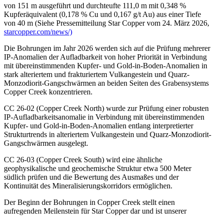
von 151 m ausgeführt und durchteufte 111,0 m mit 0,348 %
Kupferäquivalent (0,178 % Cu und 0,167 g/t Au) aus einer Tiefe
von 40 m (Siehe Pressemitteilung Star Copper vom 24. März 2026,
starcopper.com/news/)
Die Bohrungen im Jahr 2026 werden sich auf die Prüfung mehrerer
IP-Anomalien der Aufladbarkeit von hoher Priorität in Verbindung
mit übereinstimmenden Kupfer- und Gold-in-Boden-Anomalien in
stark alteriertem und frakturiertem Vulkangestein und Quarz-
Monzodiorit-Gangschwärmen an beiden Seiten des Grabensystems
Copper Creek konzentrieren.
CC 26-02 (Copper Creek North) wurde zur Prüfung einer robusten
IP-Aufladbarkeitsanomalie in Verbindung mit übereinstimmenden
Kupfer- und Gold-in-Boden-Anomalien entlang interpretierter
Strukturtrends in alteriertem Vulkangestein und Quarz-Monzodiorit-
Gangschwärmen ausgelegt.
CC 26-03 (Copper Creek South) wird eine ähnliche
geophysikalische und geochemische Struktur etwa 500 Meter
südlich prüfen und die Bewertung des Ausmaßes und der
Kontinuität des Mineralisierungskorridors ermöglichen.
Der Beginn der Bohrungen in Copper Creek stellt einen
aufregenden Meilenstein für Star Copper dar und ist unserer