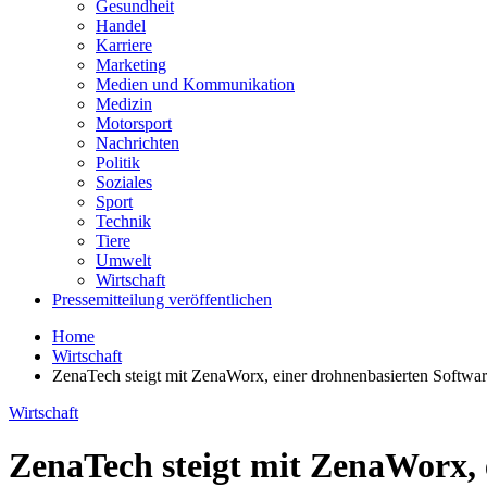
Gesundheit
Handel
Karriere
Marketing
Medien und Kommunikation
Medizin
Motorsport
Nachrichten
Politik
Soziales
Sport
Technik
Tiere
Umwelt
Wirtschaft
Pressemitteilung veröffentlichen
Home
Wirtschaft
ZenaTech steigt mit ZenaWorx, einer drohnenbasierten Softwar
Wirtschaft
ZenaTech steigt mit ZenaWorx, 