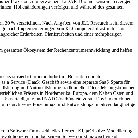
it hoher Präzision zu überwachen. LiDAR-Drohnensensoren erzeugen
nehmen, Höhenänderungen verfolgen und während des gesamten
von 30 % verzeichnen. Nach Angaben von JLL Research ist in diesem
hfrage nach Implementierungen von KI-Computer-Infrastruktur und
angreicher Erdarbeiten, Planierarbeiten und einer mehrphasigen
e im gesamten Ökosystem der Rechenzentrumsentwicklung und helfen
ialisiert ist, um die Industrie, Behörden und den
-as-a-Service-(DaaS)-Geschäft sowie eine separate SaaS-Sparte für
isierung und Automatisierung traditioneller Dienstleistungsbranchen
betrieblichen Präsenz in Nordamerika, Europa, dem Nahen Osten und
 die US-Verteidigung und NATO-Verbündete voran. Das Unternehmen
 um durch seine Forschungs- und Entwicklungsinitiativen langfristige
rem Software für maschinelles Lernen, KI, prädiktive Modellierung,
volutionieren, und hat seinen Schwerpunkt inzwischen auf