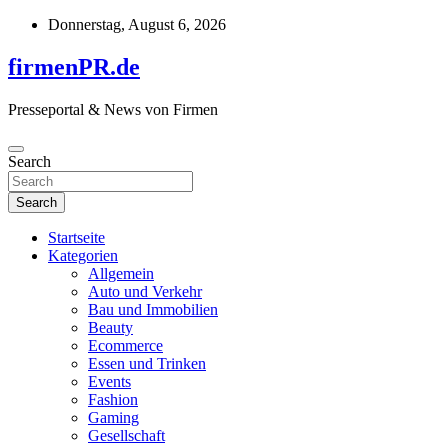
Skip
Donnerstag, August 6, 2026
to
content
firmenPR.de
Presseportal & News von Firmen
Search
Search
Startseite
Kategorien
Allgemein
Auto und Verkehr
Bau und Immobilien
Beauty
Ecommerce
Essen und Trinken
Events
Fashion
Gaming
Gesellschaft