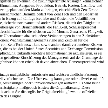
Begriffen zu erkennen, die zukunftsgerichtete Aussagen kennzeichnen
 Einnahmen, Ausgaben, Produktion, Betrieb, Kosten, Cashflow und
eit geplant auf den Markt zu bringen, einschließlich ZenaDrone
aussichtlichen Barmittelbedarf von ZenaTech und den Bedarf an
n Bezug auf künftige Betriebe und Kosten; die Volatilität der
 sicherheitsrelevante und andere Risiken, die mit der Tätigkeit in
rhersage von Branchentrends; die Fähigkeit, Schlüsselpersonal
eschäftsziele für die nächsten zwölf Monate; ZenaTechs Fähigkeit,
lante Übernahmen abzuschließen; Veränderungen in den Zielmärkten;
iktionen; Wachstumsmanagement (Pläne und Zeitplan für die
keit von ZenaTech auswirken, sowie andere damit verbundene Risiken
n, die es bei der United States Securities and Exchange Commission
lichtung, zukunftsgerichtete Informationen zu aktualisieren, es sei
ssen getroffene Einschätzung des Managements auf der Grundlage der
 Ergebnisse können erheblich davon abweichen. Dementsprechend wird
inzige maßgebliche, autorisierte und rechtsverbindliche Fassung.
l verdichtet sein. Die Übersetzung kann ganz oder teilweise mithilfe
r, Auslassungen oder Sinnverschiebungen auftreten. Es wird keine
ässigkeit), maßgeblich ist stets die Originalfassung. Diese
e beachten Sie die englische Originalmeldung bzw. die offiziellen
ch das Original.