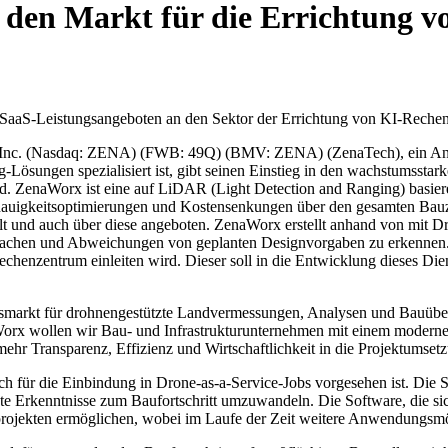
 den Markt für die Errichtung v
SaaS-Leistungsangeboten an den Sektor der Errichtung von KI-Rechenz
, Inc. (Nasdaq: ZENA) (FWB: 49Q) (BMV: ZENA) (ZenaTech), ein Anbi
ösungen spezialisiert ist, gibt seinen Einstieg in den wachstumsstar
. ZenaWorx ist eine auf LiDAR (Light Detection and Ranging) basier
 Genauigkeitsoptimierungen und Kostensenkungen über den gesamten Ba
t und auch über diese angeboten. ZenaWorx erstellt anhand von mit Dr
berwachen und Abweichungen von geplanten Designvorgaben zu erkennen.
chenzentrum einleiten wird. Dieser soll in die Entwicklung dieses Dien
umsmarkt für drohnengestützte Landvermessungen, Analysen und Bauü
rx wollen wir Bau- und Infrastrukturunternehmen mit einem modernen
ehr Transparenz, Effizienz und Wirtschaftlichkeit in die Projektumse
h für die Einbindung in Drone-as-a-Service-Jobs vorgesehen ist. Die 
zte Erkenntnisse zum Baufortschritt umzuwandeln. Die Software, die sic
projekten ermöglichen, wobei im Laufe der Zeit weitere Anwendungsmög