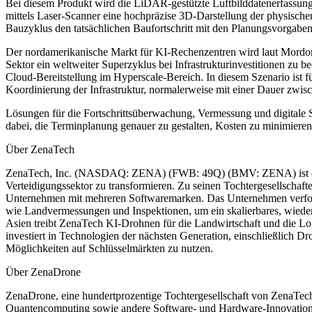
Bei diesem Produkt wird die LiDAR-gestützte Luftbilddatenerfassun
mittels Laser-Scanner eine hochpräzise 3D-Darstellung der physi
Bauzyklus den tatsächlichen Baufortschritt mit den Planungsvorgaben
Der nordamerikanische Markt für KI-Rechenzentren wird laut Mordor
Sektor ein weltweiter Superzyklus bei Infrastrukturinvestitionen zu
Cloud-Bereitstellung im Hyperscale-Bereich. In diesem Szenario ist f
Koordinierung der Infrastruktur, normalerweise mit einer Dauer zwi
Lösungen für die Fortschrittsüberwachung, Vermessung und digitale
dabei, die Terminplanung genauer zu gestalten, Kosten zu minimieren
Über ZenaTech
ZenaTech, Inc. (NASDAQ: ZENA) (FWB: 49Q) (BMV: ZENA) ist ein Te
Verteidigungssektor zu transformieren. Zu seinen Tochtergesellschaf
Unternehmen mit mehreren Softwaremarken. Das Unternehmen verfolgt 
wie Landvermessungen und Inspektionen, um ein skalierbares, wiede
Asien treibt ZenaTech KI-Drohnen für die Landwirtschaft und die
investiert in Technologien der nächsten Generation, einschließlich 
Möglichkeiten auf Schlüsselmärkten zu nutzen.
Über ZenaDrone
ZenaDrone, eine hundertprozentige Tochtergesellschaft von ZenaTech
Quantencomputing sowie andere Software- und Hardware-Innovatione