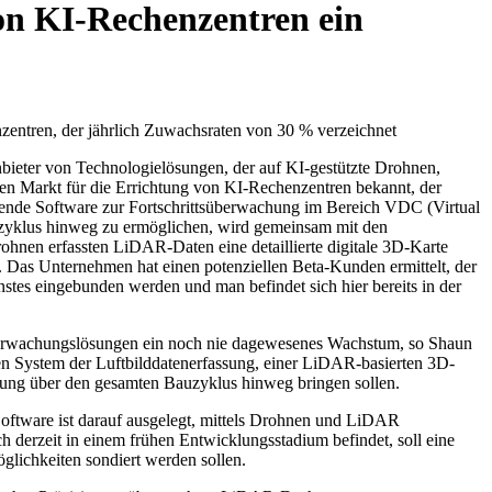
on KI-Rechenzentren ein
entren, der jährlich Zuwachsraten von 30 % verzeichnet
eter von Technologielösungen, der auf KI-gestützte Drohnen,
ken Markt für die Errichtung von KI-Rechenzentren bekannt, der
ende Software zur Fortschrittsüberwachung im Bereich VDC (Virtual
uzyklus hinweg zu ermöglichen, wird gemeinsam mit den
ohnen erfassten LiDAR-Daten eine detaillierte digitale 3D-Karte
 Das Unternehmen hat einen potenziellen Beta-Kunden ermittelt, der
stes eingebunden werden und man befindet sich hier bereits in der
berwachungslösungen ein noch nie dagewesenes Wachstum, so Shaun
 System der Luftbilddatenerfassung, einer LiDAR-basierten 3D-
tzung über den gesamten Bauzyklus hinweg bringen sollen.
Software ist darauf ausgelegt, mittels Drohnen und LiDAR
h derzeit in einem frühen Entwicklungsstadium befindet, soll eine
lichkeiten sondiert werden sollen.