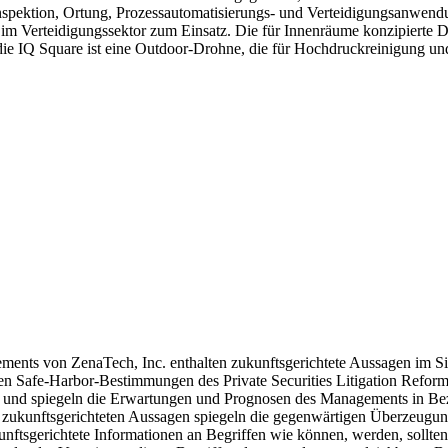
spektion, Ortung, Prozessautomatisierungs- und Verteidigungsanwend
im Verteidigungssektor zum Einsatz. Die für Innenräume konzipierte 
ie IQ Square ist eine Outdoor-Drohne, die für Hochdruckreinigung und
ents von ZenaTech, Inc. enthalten zukunftsgerichtete Aussagen im S
den Safe-Harbor-Bestimmungen des Private Securities Litigation Refor
ch und spiegeln die Erwartungen und Prognosen des Managements in Bez
 zukunftsgerichteten Aussagen spiegeln die gegenwärtigen Überzeugu
nftsgerichtete Informationen an Begriffen wie können, werden, sollten, 