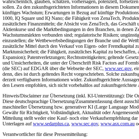
wahrscheinlich, glauben, schätzen, vorhersagen, potenziell, fortsetz
sollen. Zu den zukunftsgerichteten Informationen in diesem Dokume
künftiges Wachstum; Erwartungen in Bezug auf künftige Produktionsk
1000, IQ Square und IQ Nano; die Fähigkeit von ZenaTech, Produkte
zusätzlichen Finanzmitteln; die Absicht von ZenaTech, das Geschäft 
Aktienkurse und die Marktbedingungen in den Branchen, in denen ZenaTe
Wachstumsmärkten verbunden sind; regulatorische Risiken; ungünstig
einzustellen; die Wettbewerbsbedingungen der Branche und die Wettb
zusätzliche Mittel durch den Verkauf von Eigen- oder Fremdkapital z
Marktunsicherheit; die Fähigkeit, zusätzliches Kapital zu beschaffen
Expansion); Patentverletzungen; Rechtsstreitigkeiten; geltende Geset
und Unsicherheiten, die unter der Überschrift Risk Factors auf Form
(die SEC) auf EDGAR über die Webseite der SEC,
www.sec.gov
, e
denn, dies ist durch geltendes Recht vorgeschrieben. Solche zukunf
derzeit verfügbaren Informationen wider. Zukunftsgerichtete Aussag
den Lesern empfohlen, sich nicht vorbehaltlos auf zukunftsgerichtete
Hinweis/Disclaimer zur Übersetzung (inkl. KI-Unterstützung): Die Ori
Diese deutschsprachige Übersetzung/Zusammenfassung dient ausschließl
maschineller Übersetzung bzw. generativer KI (Large Language Models
Gewähr für Richtigkeit, Vollständigkeit, Aktualität oder Angemessenh
Mitteilung stellt weder eine Kauf- noch eine Verkaufsempfehlung dar un
Unterlagen auf
www.sedarplus.ca
,
www.sec.gov
,
www.asx.com.au
od
Verantwortlicher für diese Pressemitteilung: