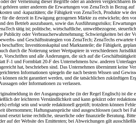
en oder der Verneinung dieser Begriffe oder an anderen vergleichbaren 
nt gehören unter anderem die Erwartungen von ZenaTech in Bezug auf
osten und -kapazitäten; die Fähigkeit von ZenaTech, Produkte wie derz
 für die derzeit in Erwägung gezogenen Märkte zu entwickeln; den vor
und den Betrieb auszubauen, sowie das Ausführungsrisiko; Erwartungen i
ch tätig ist; politische, wirtschaftliche, umweltbezogene, steuerliche,
e Publicity oder Verbraucherwahrnehmung; Schwierigkeiten bei der Vo
ewerbs- und Geschäftsstrategien von ZenaTech; ZenaTechs erwartete G
u beschaffen; Investitionskapital und Marktanteile; die Fähigkeit, gep
, auch durch die Notierung seiner Wertpapiere in verschiedenen Jurisd
ze, Vorschriften und alle Änderungen, die sich auf die Geschäftstätig
blatt F-1 und Formblatt 20-F des Unternehmens bzw. anderen Unterlage
ingereicht hat, beschrieben sind. Das Unternehmen übernimmt keine Verpf
tsgerichteten Informationen spiegeln die nach bestem Wissen und Gewi
en können nicht garantiert werden, und die tatsächlichen zukünftigen
 Aussagen oder Informationen zu verlassen.
ginalmeldung in der Ausgangssprache (in der Regel Englisch) ist die e
ich der leichteren Verständlichkeit und kann gekürzt oder redaktionel
) erfolgt sein und wurde redaktionell geprüft; trotzdem können Fehle
eit übernommen; Haftungsansprüche sind ausgeschlossen (auch bei Fahrl
d ersetzt keine rechtliche, steuerliche oder finanzielle Beratung. Bitt
er auf der Website des Emittenten; bei Abweichungen gilt ausschließli