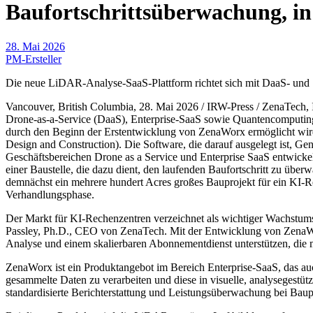
Baufortschrittsüberwachung, in
28. Mai 2026
PM-Ersteller
Die neue LiDAR-Analyse-SaaS-Plattform richtet sich mit DaaS- und 
Vancouver, British Columbia, 28. Mai 2026 / IRW-Press / ZenaTech
Drone-as-a-Service (DaaS), Enterprise-SaaS sowie Quantencomputing-L
durch den Beginn der Erstentwicklung von ZenaWorx ermöglicht wird
Design and Construction). Die Software, die darauf ausgelegt ist,
Geschäftsbereichen Drone as a Service und Enterprise SaaS entwickel
einer Baustelle, die dazu dient, den laufenden Baufortschritt zu ü
demnächst ein mehrere hundert Acres großes Bauprojekt für ein KI-Re
Verhandlungsphase.
Der Markt für KI-Rechenzentren verzeichnet als wichtiger Wachst
Passley, Ph.D., CEO von ZenaTech. Mit der Entwicklung von ZenaWo
Analyse und einem skalierbaren Abonnementdienst unterstützen, die m
ZenaWorx ist ein Produktangebot im Bereich Enterprise-SaaS, das auc
gesammelte Daten zu verarbeiten und diese in visuelle, analysegestüt
standardisierte Berichterstattung und Leistungsüberwachung bei Bau