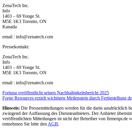
ZenaTech Inc.
Info
1403 – 69 Yonge St.
M5E 1K3 Toronto, ON
Kanada
email : info@zenatech.com
Pressekontakt:
ZenaTech Inc.
Info
1403 – 69 Yonge St.
M5E 1K3 Toronto, ON
email : info@zenatech.com
Beitragsnavigation
Fortuna veröffentlicht seinen Nachhaltigkeitsbericht 2025
Forge Resources erzielt wichtigen Meilenstein durch Fertigstellung de
Hinweis:
Die Pressemitteilungen werden für die darin ausdrücklich be
zwingend der Auffassung des Diensteanbieters. Der Anbieter übernimm
veröffentlichten Mitteilungen ist nicht der Betreiber von firmenpr.d
entnehmen Sie bitte den
AGB
.