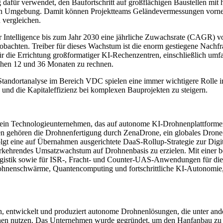
g dafür verwendet, den Baufortschritt auf großflächigen Baustellen m
schen Umgebung. Damit können Projektteams Geländevermessungen vor
 vergleichen.
 Intelligence bis zum Jahr 2030 eine jährliche Zuwachsrate (CAGR) 
 beobachten. Treiber für dieses Wachstum ist die enorm gestiegene Nac
ür die Errichtung großformatiger KI-Rechenzentren, einschließlich umf
schen 12 und 36 Monaten zu rechnen.
 Standortanalyse im Bereich VDC spielen eine immer wichtigere Roll
 und die Kapitaleffizienz bei komplexen Bauprojekten zu steigern.
chnologieunternehmen, das auf autonome KI-Drohnenplattformen spez
ten gehören die Drohnenfertigung durch ZenaDrone, ein globales Drone
eine auf Übernahmen ausgerichtete DaaS-Rollup-Strategie zur Digital
rkehrendes Umsatzwachstum auf Drohnenbasis zu erzielen. Mit einer 
 Logistik sowie für ISR-, Fracht- und Counter-UAS-Anwendungen für
Drohnenschwärme, Quantencomputing und fortschrittliche KI-Autonomie,
, entwickelt und produziert autonome Drohnenlösungen, die unter ande
n nutzen. Das Unternehmen wurde gegründet, um den Hanfanbau zu re