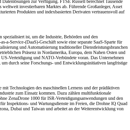
 und Datenlösungen zur Verfügung. FTSE Russell berechnet Tausende
 weltweit investierbaren Marktes ab. Führende Großanleger, Asset
rierten Produkten und indexbasierten Derivaten vertrauensvoll auf
ialisiert ist, um die Industrie, Behörden und den
-as-a-Service-(DaaS)-Geschäft sowie eine separate SaaS-Sparte für
isierung und Automatisierung traditioneller Dienstleistungsbranchen
betrieblichen Präsenz in Nordamerika, Europa, dem Nahen Osten und
 die US-Verteidigung und NATO-Verbündete voran. Das Unternehmen
 um durch seine Forschungs- und Entwicklungsinitiativen langfristige
e mit Technologien des maschinellen Lernens und der prädiktiven
 Industrie zum Einsatz kommen. Dazu zählen multifunktionale
e Drohne ZenaDrone 1000 für ISR-Verteidigungsanwendungen und den
für Inspektions- und Wartungsdienste im Freien, die Drohne IQ Quad
rizona, Dubai und Taiwan und arbeitet an der Weiterentwicklung von