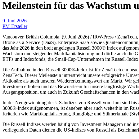
Meilenstein für das Wachstum 
9. Juni 2026
PM-Ersteller
Vancouver, British Columbia, (9. Juni 2026) / IRW-Press / ZenaTe
Drone-as-a-Service (DaaS), Enterprise-SaaS sowie Quantencomputing-
das Jahr 2026 in den breit angelegten Russell 3000® Index aufgeno
Wachstum und steigender Marktkapitalisierung und dürfte auch die Gl
ETFs und Indexfonds, die Small-Cap-Unternehmen im Russell-Index 
Die Aufnahme in den Russell 3000®-Index ist für ZenaTech ein beach
ZenaTech. Dieser Meilenstein unterstreicht unsere erfolgreiche Ums
Aktionäre als auch unseren Wiedererkennungswert am Markt. Wir gehe
Investoren erhöhen und das Bewusstsein für unsere langfristige Wachst
Ausgangsposition, um auch in Zukunft Geschäftschancen in den wach
In der Neugewichtung der US-Indizes von Russell vom Juni sind bis z
3000®-Index aufgenommen, ist daneben aber auch weiterhin im Russel
Kriterien wie Marktkapitalisierung, Rangfolge und Stilmerkmale (Style
Die Russell-Indizes werden häufig von Investment-Managern und insti
vorliegenden Daten dienen die US-Indizes von Russell als Benchmar