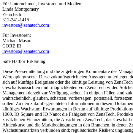
Für Unternehmen, Investoren und Medien:
Linda Montgomery
ZenaTech
312-241-1415
investors@zenatech.com
Für Investoren:
Michael Mason
CORE IR
investors@zenatech.com
Safe Harbor-Erklärung
Diese Pressemitteilung und die zugehörigen Kommentare des Managem
Wertpapiergesetze. Diese zukunftsgerichteten Aussagen unterliegen 
sich auf künftige Ereignisse oder die künftige Leistung von ZenaTe
Geschäftsaussichten und -möglichkeiten von ZenaTech wider. Solche
Management derzeit zur Verfügung stehen. In einigen Fällen sind zuku
wahrscheinlich, glauben, schätzen, vorhersagen, potenziell, fortsetz
sollen. Zu den zukunftsgerichteten Informationen in diesem Dokume
künftiges Wachstum; Erwartungen in Bezug auf künftige Produktionsk
1000, IQ Square und IQ Nano; die Fähigkeit von ZenaTech, Produkte
zusätzlichen Finanzmitteln; die Absicht von ZenaTech, das Geschäft 
Aktienkurse und die Marktbedingungen in den Branchen, in denen ZenaTe
Wachstumsmärkten verbunden sind; regulatorische Risiken; ungünstig