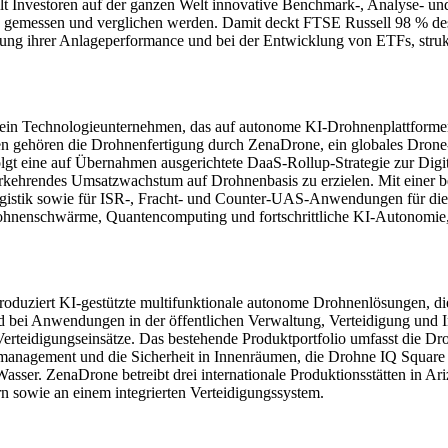
tellt Investoren auf der ganzen Welt innovative Benchmark-, Analyse-
n gemessen und verglichen werden. Damit deckt FTSE Russell 98 % des
g ihrer Anlageperformance und bei der Entwicklung von ETFs, struktu
chnologieunternehmen, das auf autonome KI-Drohnenplattformen spez
ten gehören die Drohnenfertigung durch ZenaDrone, ein globales Drone
eine auf Übernahmen ausgerichtete DaaS-Rollup-Strategie zur Digital
rkehrendes Umsatzwachstum auf Drohnenbasis zu erzielen. Mit einer 
 Logistik sowie für ISR-, Fracht- und Counter-UAS-Anwendungen für
Drohnenschwärme, Quantencomputing und fortschrittliche KI-Autonomie,
roduziert KI-gestützte multifunktionale autonome Drohnenlösungen, di
und bei Anwendungen in der öffentlichen Verwaltung, Verteidigung und
d Verteidigungseinsätze. Das bestehende Produktportfolio umfasst di
smanagement und die Sicherheit in Innenräumen, die Drohne IQ Square 
sser. ZenaDrone betreibt drei internationale Produktionsstätten in A
sowie an einem integrierten Verteidigungssystem.