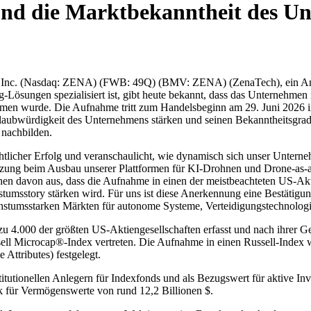
und die Marktbekanntheit des U
ch, Inc. (Nasdaq: ZENA) (FWB: 49Q) (BMV: ZENA) (ZenaTech), ein Anb
Lösungen spezialisiert ist, gibt heute bekannt, dass das Unternehme
mmen wurde. Die Aufnahme tritt zum Handelsbeginn am 29. Juni 2026 
aubwürdigkeit des Unternehmens stärken und seinen Bekanntheitsgrad b
nachbilden.
tlicher Erfolg und veranschaulicht, wie dynamisch sich unser Unterne
etzung beim Ausbau unserer Plattformen für KI-Drohnen und Drone-as-a
n davon aus, dass die Aufnahme in einen der meistbeachteten US-Aktie
umsstory stärken wird. Für uns ist diese Anerkennung eine Bestätigung 
stumsstarken Märkten für autonome Systeme, Verteidigungstechnologi
u 4.000 der größten US-Aktiengesellschaften erfasst und nach ihrer G
l Microcap®-Index vertreten. Die Aufnahme in einen Russell-Index wi
 Attributes) festgelegt.
tutionellen Anlegern für Indexfonds und als Bezugswert für aktive In
k für Vermögenswerte von rund 12,2 Billionen $.