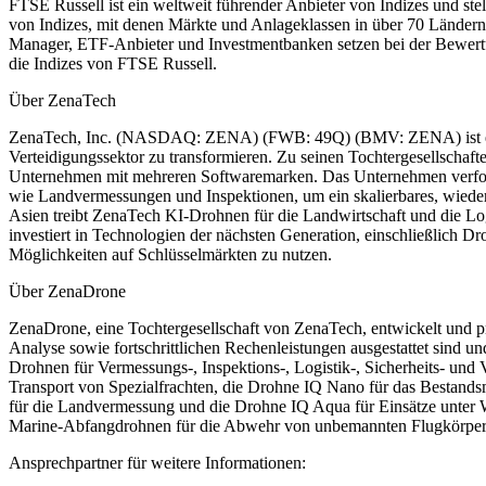
FTSE Russell ist ein weltweit führender Anbieter von Indizes und s
von Indizes, mit denen Märkte und Anlageklassen in über 70 Länder
Manager, ETF-Anbieter und Investmentbanken setzen bei der Bewertun
die Indizes von FTSE Russell.
Über ZenaTech
ZenaTech, Inc. (NASDAQ: ZENA) (FWB: 49Q) (BMV: ZENA) ist ein Te
Verteidigungssektor zu transformieren. Zu seinen Tochtergesellschaf
Unternehmen mit mehreren Softwaremarken. Das Unternehmen verfolgt 
wie Landvermessungen und Inspektionen, um ein skalierbares, wiede
Asien treibt ZenaTech KI-Drohnen für die Landwirtschaft und die
investiert in Technologien der nächsten Generation, einschließlich 
Möglichkeiten auf Schlüsselmärkten zu nutzen.
Über ZenaDrone
ZenaDrone, eine Tochtergesellschaft von ZenaTech, entwickelt und p
Analyse sowie fortschrittlichen Rechenleistungen ausgestattet sind 
Drohnen für Vermessungs-, Inspektions-, Logistik-, Sicherheits- un
Transport von Spezialfrachten, die Drohne IQ Nano für das Bestand
für die Landvermessung und die Drohne IQ Aqua für Einsätze unter Wa
Marine-Abfangdrohnen für die Abwehr von unbemannten Flugkörpern 
Ansprechpartner für weitere Informationen: