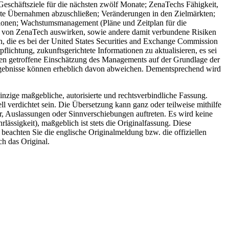
eschäftsziele für die nächsten zwölf Monate; ZenaTechs Fähigkeit,
lante Übernahmen abzuschließen; Veränderungen in den Zielmärkten;
iktionen; Wachstumsmanagement (Pläne und Zeitplan für die
keit von ZenaTech auswirken, sowie andere damit verbundene Risiken
n, die es bei der United States Securities and Exchange Commission
lichtung, zukunftsgerichtete Informationen zu aktualisieren, es sei
ssen getroffene Einschätzung des Managements auf der Grundlage der
 Ergebnisse können erheblich davon abweichen. Dementsprechend wird
inzige maßgebliche, autorisierte und rechtsverbindliche Fassung.
l verdichtet sein. Die Übersetzung kann ganz oder teilweise mithilfe
r, Auslassungen oder Sinnverschiebungen auftreten. Es wird keine
ässigkeit), maßgeblich ist stets die Originalfassung. Diese
e beachten Sie die englische Originalmeldung bzw. die offiziellen
ch das Original.