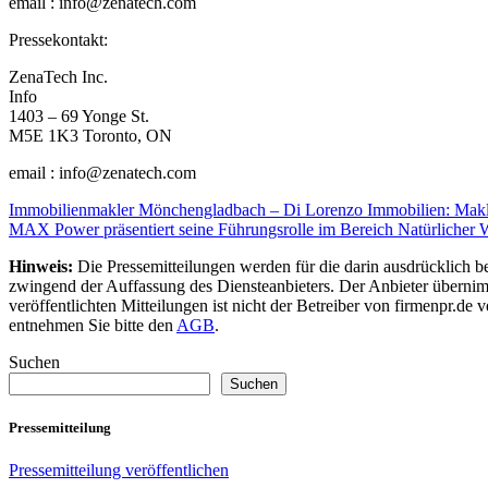
email : info@zenatech.com
Pressekontakt:
ZenaTech Inc.
Info
1403 – 69 Yonge St.
M5E 1K3 Toronto, ON
email : info@zenatech.com
Beitragsnavigation
Immobilienmakler Mönchengladbach – Di Lorenzo Immobilien: Makle
MAX Power präsentiert seine Führungsrolle im Bereich Natürlicher 
Hinweis:
Die Pressemitteilungen werden für die darin ausdrücklich be
zwingend der Auffassung des Diensteanbieters. Der Anbieter übernimm
veröffentlichten Mitteilungen ist nicht der Betreiber von firmenpr.d
entnehmen Sie bitte den
AGB
.
Suchen
Suchen
Pressemitteilung
Pressemitteilung veröffentlichen