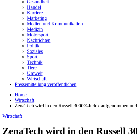
Gesundheit
Handel
Karriere
Marketing
Medien und Kommunikation
Medizin
Motorsport
Nachrichten
Politik
Soziales
Sport
Technik
Tiere
Umwelt
Wirtschaft
Pressemitteilung veröffentlichen
Home
Wirtschaft
ZenaTech wird in den Russell 3000®-Index aufgenommen und e
Wirtschaft
ZenaTech wird in den Russell 3