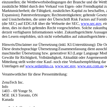
einzustellen; die Wettbewerbsbedingungen der Branche und die Wettb
zusätzliche Mittel durch den Verkauf von Eigen- oder Fremdkapital z
Marktunsicherheit; die Fähigkeit, zusätzliches Kapital zu beschaffen
Expansion); Patentverletzungen; Rechtsstreitigkeiten; geltende Geset
und Unsicherheiten, die unter der Überschrift Risk Factors auf Form
(die SEC) auf EDGAR über die Webseite der SEC,
www.sec.gov
, e
denn, dies ist durch geltendes Recht vorgeschrieben. Solche zukunf
derzeit verfügbaren Informationen wider. Zukunftsgerichtete Aussag
den Lesern empfohlen, sich nicht vorbehaltlos auf zukunftsgerichtete
Hinweis/Disclaimer zur Übersetzung (inkl. KI-Unterstützung): Die Ori
Diese deutschsprachige Übersetzung/Zusammenfassung dient ausschließl
maschineller Übersetzung bzw. generativer KI (Large Language Models
Gewähr für Richtigkeit, Vollständigkeit, Aktualität oder Angemessenh
Mitteilung stellt weder eine Kauf- noch eine Verkaufsempfehlung dar un
Unterlagen auf
www.sedarplus.ca
,
www.sec.gov
,
www.asx.com.au
od
Verantwortlicher für diese Pressemitteilung:
ZenaTech Inc.
Info
1403 – 69 Yonge St.
M5E 1K3 Toronto, ON
Kanada