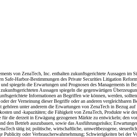
ents von ZenaTech, Inc. enthalten zukunftsgerichtete Aussagen im S
den Safe-Harbor-Bestimmungen des Private Securities Litigation Refor
ch und spiegeln die Erwartungen und Prognosen des Managements in Bez
 zukunftsgerichteten Aussagen spiegeln die gegenwärtigen Überzeugu
nftsgerichtete Informationen an Begriffen wie können, werden, sollten, 
en oder der Verneinung dieser Begriffe oder an anderen vergleichbaren 
nt gehören unter anderem die Erwartungen von ZenaTech in Bezug auf
osten und -kapazitäten; die Fähigkeit von ZenaTech, Produkte wie derz
 für die derzeit in Erwägung gezogenen Märkte zu entwickeln; den vor
und den Betrieb auszubauen, sowie das Ausführungsrisiko; Erwartungen i
ch tätig ist; politische, wirtschaftliche, umweltbezogene, steuerliche,
e Publicity oder Verbraucherwahrnehmung; Schwierigkeiten bei der Vo