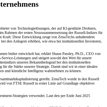
nternehmens
ieter von Technologielösungen, der auf KI-gestützte Drohnen,
n im Rahmen der ersten Neuzusammensetzung der Russell-Indizes für
in Kraft. Diese Entwicklung zeugt von ZenaTechs anhaltendem
ei den Anlegern erhöhen, wie etwa bei institutionellen Investoren,
hmen bisher entwickelt hat, erklärt Shaun Passley, Ph.D., CEO von
-Service-Leistungen und steigert sowohl den Wert für unsere
nindizes unseren Bekanntheitsgrad bei den institutionellen
für die Stärke unserer Strategie. Damit sind wir in einer idealen
en und künstliche Intelligenz wahrnehmen zu können.
esamtmarktkapitalisierung gereiht. ZenaTech wurde in den Russell
rd von FTSE Russell in erster Linie auf Grundlage objektiver
vestment-Strategien verwendet. Laut den per Ende Juni 2025