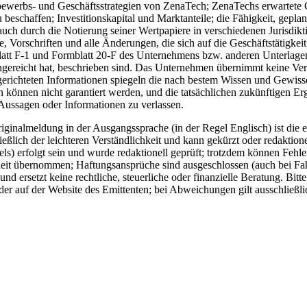
ewerbs- und Geschäftsstrategien von ZenaTech; ZenaTechs erwartete G
u beschaffen; Investitionskapital und Marktanteile; die Fähigkeit, gep
, auch durch die Notierung seiner Wertpapiere in verschiedenen Jurisd
ze, Vorschriften und alle Änderungen, die sich auf die Geschäftstätig
blatt F-1 und Formblatt 20-F des Unternehmens bzw. anderen Unterlage
ingereicht hat, beschrieben sind. Das Unternehmen übernimmt keine Verpf
tsgerichteten Informationen spiegeln die nach bestem Wissen und Gewi
en können nicht garantiert werden, und die tatsächlichen zukünftigen
 Aussagen oder Informationen zu verlassen.
ginalmeldung in der Ausgangssprache (in der Regel Englisch) ist die e
ich der leichteren Verständlichkeit und kann gekürzt oder redaktionel
) erfolgt sein und wurde redaktionell geprüft; trotzdem können Fehle
eit übernommen; Haftungsansprüche sind ausgeschlossen (auch bei Fahrl
d ersetzt keine rechtliche, steuerliche oder finanzielle Beratung. Bitt
er auf der Website des Emittenten; bei Abweichungen gilt ausschließli