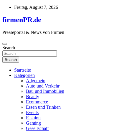
Skip
Freitag, August 7, 2026
to
content
firmenPR.de
Presseportal & News von Firmen
Search
Search
Startseite
Kategorien
Allgemein
Auto und Verkehr
Bau und Immobilien
Beauty
Ecommerce
Essen und Trinken
Events
Fashion
Gaming
Gesellschaft