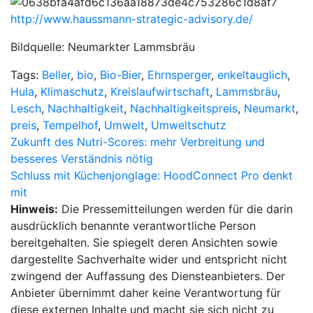
http://www.haussmann-strategic-advisory.de/
Bildquelle: Neumarkter Lammsbräu
Tags:
Beller
,
bio
,
Bio-Bier
,
Ehrnsperger
,
enkeltauglich
,
Hula
,
Klimaschutz
,
Kreislaufwirtschaft
,
Lammsbräu
,
Lesch
,
Nachhaltigkeit
,
Nachhaltigkeitspreis
,
Neumarkt
,
preis
,
Tempelhof
,
Umwelt
,
Umweltschutz
Beitragsnavigation
Zukunft des Nutri-Scores: mehr Verbreitung und
besseres Verständnis nötig
Schluss mit Küchenjonglage: HoodConnect Pro denkt
mit
Hinweis:
Die Pressemitteilungen werden für die darin
ausdrücklich benannte verantwortliche Person
bereitgehalten. Sie spiegelt deren Ansichten sowie
dargestellte Sachverhalte wider und entspricht nicht
zwingend der Auffassung des Diensteanbieters. Der
Anbieter übernimmt daher keine Verantwortung für
diese externen Inhalte und macht sie sich nicht zu