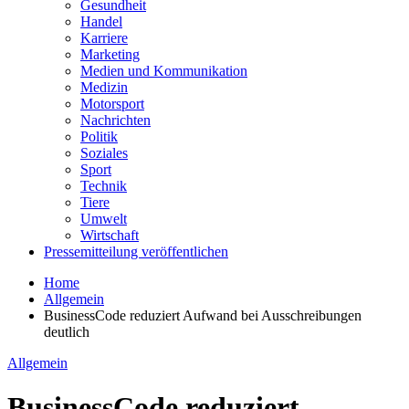
Gesundheit
Handel
Karriere
Marketing
Medien und Kommunikation
Medizin
Motorsport
Nachrichten
Politik
Soziales
Sport
Technik
Tiere
Umwelt
Wirtschaft
Pressemitteilung veröffentlichen
Home
Allgemein
BusinessCode reduziert Aufwand bei Ausschreibungen
deutlich
Allgemein
BusinessCode reduziert