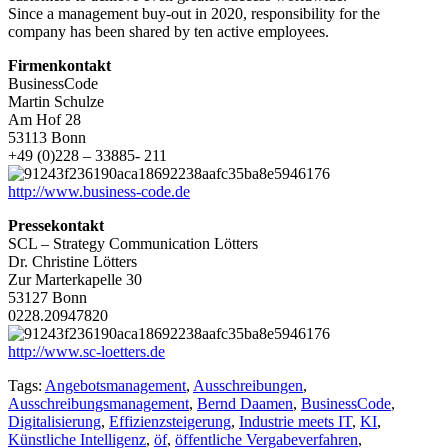
Since a management buy-out in 2020, responsibility for the
company has been shared by ten active employees.
Firmenkontakt
BusinessCode
Martin Schulze
Am Hof 28
53113 Bonn
+49 (0)228 – 33885- 211
http://www.business-code.de
Pressekontakt
SCL – Strategy Communication Lötters
Dr. Christine Lötters
Zur Marterkapelle 30
53127 Bonn
0228.20947820
http://www.sc-loetters.de
Tags:
Angebotsmanagement
,
Ausschreibungen
,
Ausschreibungsmanagement
,
Bernd Daamen
,
BusinessCode
,
Digitalisierung
,
Effizienzsteigerung
,
Industrie meets IT
,
KI
,
Künstliche Intelligenz
,
öf
,
öffentliche Vergabeverfahren
,