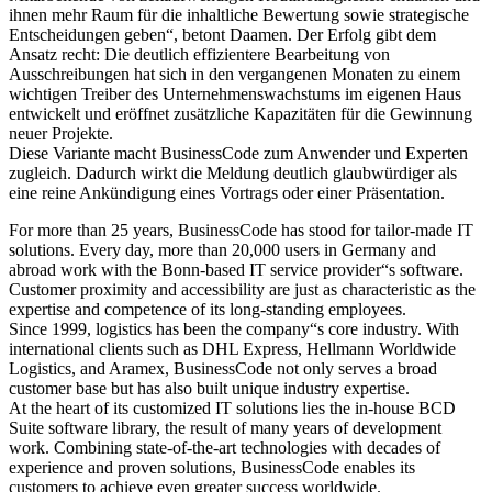
ihnen mehr Raum für die inhaltliche Bewertung sowie strategische
Entscheidungen geben“, betont Daamen. Der Erfolg gibt dem
Ansatz recht: Die deutlich effizientere Bearbeitung von
Ausschreibungen hat sich in den vergangenen Monaten zu einem
wichtigen Treiber des Unternehmenswachstums im eigenen Haus
entwickelt und eröffnet zusätzliche Kapazitäten für die Gewinnung
neuer Projekte.
Diese Variante macht BusinessCode zum Anwender und Experten
zugleich. Dadurch wirkt die Meldung deutlich glaubwürdiger als
eine reine Ankündigung eines Vortrags oder einer Präsentation.
For more than 25 years, BusinessCode has stood for tailor-made IT
solutions. Every day, more than 20,000 users in Germany and
abroad work with the Bonn-based IT service provider“s software.
Customer proximity and accessibility are just as characteristic as the
expertise and competence of its long-standing employees.
Since 1999, logistics has been the company“s core industry. With
international clients such as DHL Express, Hellmann Worldwide
Logistics, and Aramex, BusinessCode not only serves a broad
customer base but has also built unique industry expertise.
At the heart of its customized IT solutions lies the in-house BCD
Suite software library, the result of many years of development
work. Combining state-of-the-art technologies with decades of
experience and proven solutions, BusinessCode enables its
customers to achieve even greater success worldwide.