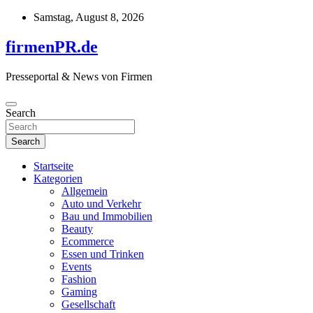
Skip
Samstag, August 8, 2026
to
content
firmenPR.de
Presseportal & News von Firmen
Search
Search
Startseite
Kategorien
Allgemein
Auto und Verkehr
Bau und Immobilien
Beauty
Ecommerce
Essen und Trinken
Events
Fashion
Gaming
Gesellschaft