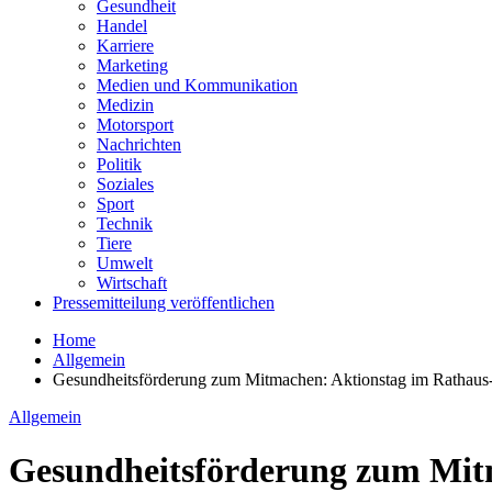
Gesundheit
Handel
Karriere
Marketing
Medien und Kommunikation
Medizin
Motorsport
Nachrichten
Politik
Soziales
Sport
Technik
Tiere
Umwelt
Wirtschaft
Pressemitteilung veröffentlichen
Home
Allgemein
Gesundheitsförderung zum Mitmachen: Aktionstag im Rathau
Allgemein
Gesundheitsförderung zum Mit