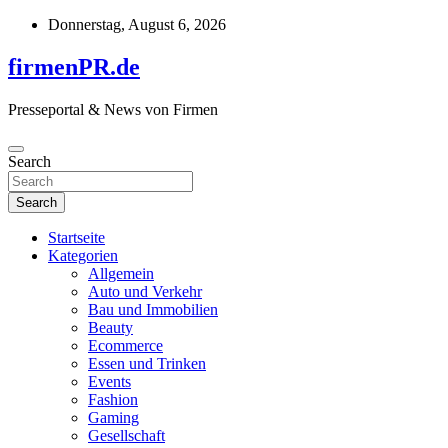
Skip
Donnerstag, August 6, 2026
to
content
firmenPR.de
Presseportal & News von Firmen
Search
Search
Startseite
Kategorien
Allgemein
Auto und Verkehr
Bau und Immobilien
Beauty
Ecommerce
Essen und Trinken
Events
Fashion
Gaming
Gesellschaft