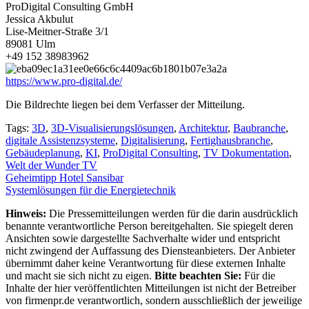
ProDigital Consulting GmbH
Jessica Akbulut
Lise-Meitner-Straße 3/1
89081 Ulm
+49 152 38983962
https://www.pro-digital.de/
Die Bildrechte liegen bei dem Verfasser der Mitteilung.
Tags:
3D
,
3D-Visualisierungslösungen
,
Architektur
,
Baubranche
,
digitale Assistenzsysteme
,
Digitalisierung
,
Fertighausbranche
,
Gebäudeplanung
,
KI
,
ProDigital Consulting
,
TV Dokumentation
,
Welt der Wunder TV
Beitragsnavigation
Geheimtipp Hotel Sansibar
Systemlösungen für die Energietechnik
Hinweis:
Die Pressemitteilungen werden für die darin ausdrücklich
benannte verantwortliche Person bereitgehalten. Sie spiegelt deren
Ansichten sowie dargestellte Sachverhalte wider und entspricht
nicht zwingend der Auffassung des Diensteanbieters. Der Anbieter
übernimmt daher keine Verantwortung für diese externen Inhalte
und macht sie sich nicht zu eigen.
Bitte beachten Sie:
Für die
Inhalte der hier veröffentlichten Mitteilungen ist nicht der Betreiber
von firmenpr.de verantwortlich, sondern ausschließlich der jeweilige