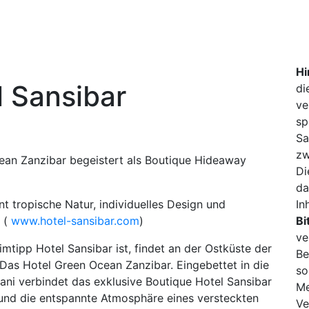
Hi
 Sansibar
di
ve
sp
Sa
zw
ean Zanzibar begeistert als Boutique Hideaway
Di
da
t tropische Natur, individuelles Design und
In
r (
www.hotel-sansibar.com
)
Bi
ve
tipp Hotel Sansibar ist, findet an der Ostküste der
Be
Das Hotel Green Ocean Zanzibar. Eingebettet in die
so
iani verbindet das exklusive Boutique Hotel Sansibar
Me
 und die entspannte Atmosphäre eines versteckten
Ve