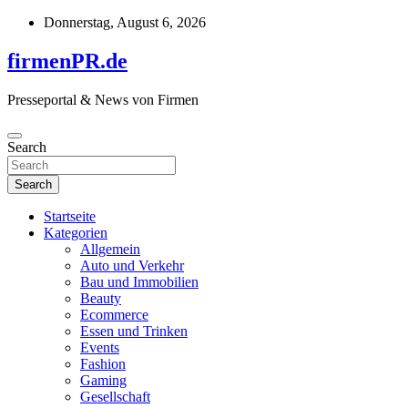
Skip
Donnerstag, August 6, 2026
to
content
firmenPR.de
Presseportal & News von Firmen
Search
Search
Startseite
Kategorien
Allgemein
Auto und Verkehr
Bau und Immobilien
Beauty
Ecommerce
Essen und Trinken
Events
Fashion
Gaming
Gesellschaft