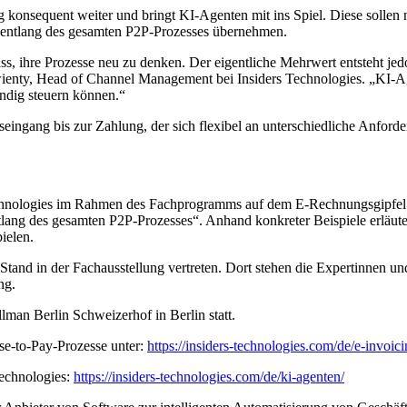
 konsequent weiter und bringt KI-Agenten mit ins Spiel. Diese sollen n
 entlang des gesamten P2P-Prozesses übernehmen.
ass, ihre Prozesse neu zu denken. Der eigentliche Mehrwert entsteht 
ienty, Head of Channel Management bei Insiders Technologies. „KI-Agen
ändig steuern können.“
eingang bis zur Zahlung, der sich flexibel an unterschiedliche Anford
s Technologies im Rahmen des Fachprogramms auf dem E-Rechnungsgipfel.
ng des gesamten P2P-Prozesses“. Anhand konkreter Beispiele erläuter
ielen.
Stand in der Fachausstellung vertreten. Dort stehen die Expertinnen u
ng.
lman Berlin Schweizerhof in Berlin statt.
ase-to-Pay-Prozesse unter:
https://insiders-technologies.com/de/e-invoici
echnologies:
https://insiders-technologies.com/de/ki-agenten/