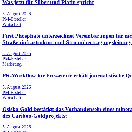
Was jetzt für Silber und Platin spricht
5. August 2026
PM-Ersteller
Wirtschaft
First Phosphate unterzeichnet Vereinbarungen für n
Straßeninfrastruktur und Stromübertragungsleitung
5. August 2026
PM-Ersteller
Marketing
PR-Workflow für Pressetexte erhält journalistische Qu
5. August 2026
PM-Ersteller
Wirtschaft
Osisko Gold bestätigt das Vorhandensein eines minera
des Cariboo-Goldprojekts;
5. August 2026