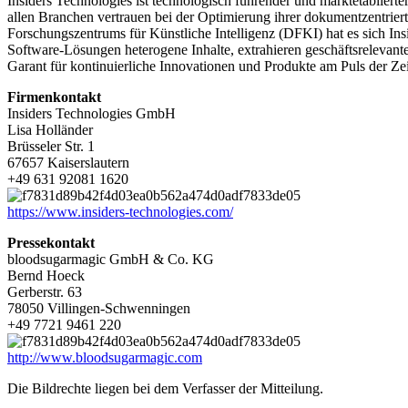
Insiders Technologies ist technologisch führender und marktetabliert
allen Branchen vertrauen bei der Optimierung ihrer dokumentzentrier
Forschungszentrums für Künstliche Intelligenz (DFKI) hat es sich I
Software-Lösungen heterogene Inhalte, extrahieren geschäftsrelevante
Garant für kontinuierliche Innovationen und Produkte am Puls der Ze
Firmenkontakt
Insiders Technologies GmbH
Lisa Holländer
Brüsseler Str. 1
67657 Kaiserslautern
+49 631 92081 1620
https://www.insiders-technologies.com/
Pressekontakt
bloodsugarmagic GmbH & Co. KG
Bernd Hoeck
Gerberstr. 63
78050 Villingen-Schwenningen
+49 7721 9461 220
http://www.bloodsugarmagic.com
Die Bildrechte liegen bei dem Verfasser der Mitteilung.