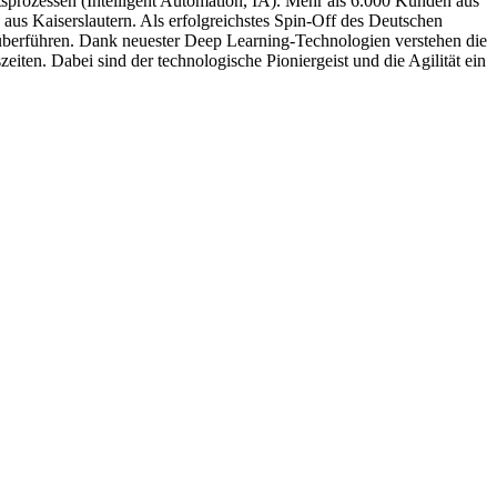
ftsprozessen (Intelligent Automation, IA). Mehr als 6.000 Kunden aus
aus Kaiserslautern. Als erfolgreichstes Spin-Off des Deutschen
 überführen. Dank neuester Deep Learning-Technologien verstehen die
iten. Dabei sind der technologische Pioniergeist und die Agilität ein