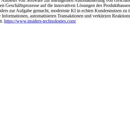
er Anbieter von Software zur intelligenten Automatisierung von Geschä
ten Geschäftsprozesse auf die innovativen Lösungen des Produkthauses 
nsiders zur Aufgabe gemacht, modernste KI in echten Kundennutzen zu
 Informationen, automatisieren Transaktionen und verkürzen Reaktionsze
it.
https://www.insiders-technologies.com/