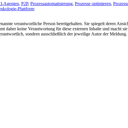
I-Agenten
,
P2P
,
Prozessautomatisierung
,
Prozesse optimieren
,
Prozess
Onkologie-Plattform
nannte verantwortliche Person bereitgehalten. Sie spiegelt deren Ansich
t daher keine Verantwortung für diese externen Inhalte und macht sie 
e verantwortlich, sondern ausschließlich der jeweilige Autor der Meldu