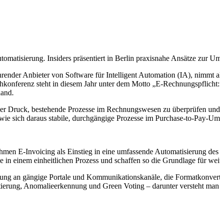
omatisierung. Insiders präsentiert in Berlin praxisnahe Ansätze zur 
hrender Anbieter von Software für Intelligent Automation (IA), nimmt a
hkonferenz steht in diesem Jahr unter dem Motto „E-Rechnungspflicht: 
land.
er Druck, bestehende Prozesse im Rechnungswesen zu überprüfen und n
ie sich daraus stabile, durchgängige Prozesse im Purchase-to-Pay-Umf
ehmen E-Invoicing als Einstieg in eine umfassende Automatisierung de
in einem einheitlichen Prozess und schaffen so die Grundlage für weit
ndung an gängige Portale und Kommunikationskanäle, die Formatkonver
erung, Anomalieerkennung und Green Voting – darunter versteht man 