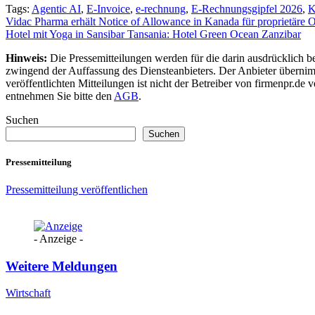
Tags:
Agentic AI
,
E-Invoice
,
e-rechnung
,
E-Rechnungsgipfel 2026
,
K
Beitragsnavigation
Vidac Pharma erhält Notice of Allowance in Kanada für proprietäre 
Hotel mit Yoga in Sansibar Tansania: Hotel Green Ocean Zanzibar
Hinweis:
Die Pressemitteilungen werden für die darin ausdrücklich be
zwingend der Auffassung des Diensteanbieters. Der Anbieter übernimm
veröffentlichten Mitteilungen ist nicht der Betreiber von firmenpr.d
entnehmen Sie bitte den
AGB
.
Suchen
Suchen
Pressemitteilung
Pressemitteilung veröffentlichen
- Anzeige -
Weitere Meldungen
Wirtschaft