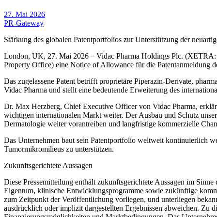
27. Mai 2026
PR-Gateway
Stärkung des globalen Patentportfolios zur Unterstützung der neuart
London, UK, 27. Mai 2026 – Vidac Pharma Holdings Plc. (XETRA: 
Property Office) eine Notice of Allowance für die Patentanmeldung d
Das zugelassene Patent betrifft proprietäre Piperazin-Derivate, p
Vidac Pharma und stellt eine bedeutende Erweiterung des internation
Dr. Max Herzberg, Chief Executive Officer von Vidac Pharma, erklär
wichtigen internationalen Markt weiter. Der Ausbau und Schutz unser
Dermatologie weiter vorantreiben und langfristige kommerzielle Chan
Das Unternehmen baut sein Patentportfolio weltweit kontinuierlich w
Tumormikromilieus zu unterstützen.
Zukunftsgerichtete Aussagen
Diese Pressemitteilung enthält zukunftsgerichtete Aussagen im Sinne
Eigentum, klinische Entwicklungsprogramme sowie zukünftige komme
zum Zeitpunkt der Veröffentlichung vorliegen, und unterliegen bekan
ausdrücklich oder implizit dargestellten Ergebnissen abweichen. Zu d
Finanzierungsmöglichkeiten und Marktbedingungen. Das Unternehmen üb