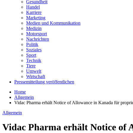
Gesundheit
Handel
Karriere
Marketing
Medien und Kommunikation
Medizin
Motorsport
Nachrichten
Politik
Soziales
Sport
Technik
Tiere
Umwelt
Wirtschaft
Pressemitteilung veröffentlichen
Home
Allgemein
Vidac Pharma erhält Notice of Allowance in Kanada für propri
Allgemein
Vidac Pharma erhält Notice of 