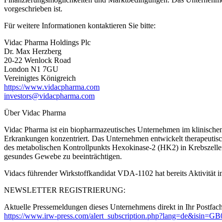
vorgeschrieben ist.
Für weitere Informationen kontaktieren Sie bitte:
Vidac Pharma Holdings Plc
Dr. Max Herzberg
20-22 Wenlock Road
London N1 7GU
Vereinigtes Königreich
https://www.vidacpharma.com
investors@vidacpharma.com
Über Vidac Pharma
Vidac Pharma ist ein biopharmazeutisches Unternehmen im klinischen
Erkrankungen konzentriert. Das Unternehmen entwickelt therapeutisc
des metabolischen Kontrollpunkts Hexokinase-2 (HK2) in Krebszellen g
gesundes Gewebe zu beeinträchtigen.
Vidacs führender Wirkstoffkandidat VDA-1102 hat bereits Aktivität
NEWSLETTER REGISTRIERUNG:
Aktuelle Pressemeldungen dieses Unternehmens direkt in Ihr Postfach
https://www.irw-press.com/alert_subscription.php?lang=de&isi