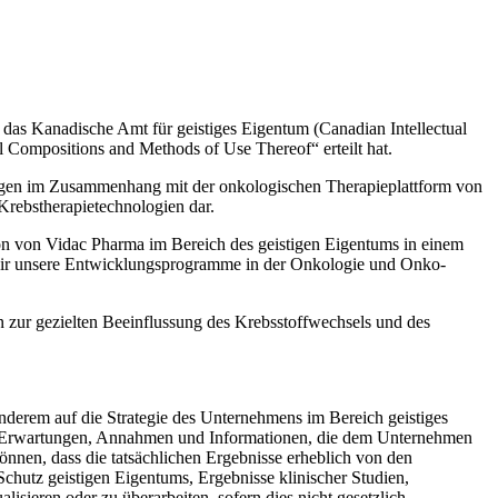
Kanadische Amt für geistiges Eigentum (Canadian Intellectual
l Compositions and Methods of Use Thereof“ erteilt hat.
ungen im Zusammenhang mit der onkologischen Therapieplattform von
Krebstherapietechnologien dar.
ion von Vidac Pharma im Bereich des geistigen Eigentums in einem
nd wir unsere Entwicklungsprogramme in der Onkologie und Onko-
n zur gezielten Beeinflussung des Krebsstoffwechsels und des
anderem auf die Strategie des Unternehmens im Bereich geistiges
en Erwartungen, Annahmen und Informationen, die dem Unternehmen
nnen, dass die tatsächlichen Ergebnisse erheblich von den
Schutz geistigen Eigentums, Ergebnisse klinischer Studien,
ieren oder zu überarbeiten, sofern dies nicht gesetzlich