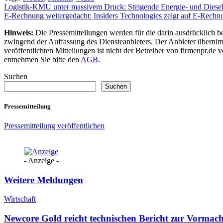
Beitragsnavigation
Logistik-KMU unter massivem Druck: Steigende Energie- und Diesel
E-Rechnung weitergedacht: Insiders Technologies zeigt auf E-Rechnu
Hinweis:
Die Pressemitteilungen werden für die darin ausdrücklich be
zwingend der Auffassung des Diensteanbieters. Der Anbieter übernimm
veröffentlichten Mitteilungen ist nicht der Betreiber von firmenpr.d
entnehmen Sie bitte den
AGB
.
Suchen
Suchen
Pressemitteilung
Pressemitteilung veröffentlichen
- Anzeige -
Weitere Meldungen
Wirtschaft
Newcore Gold reicht technischen Bericht zur Vormach