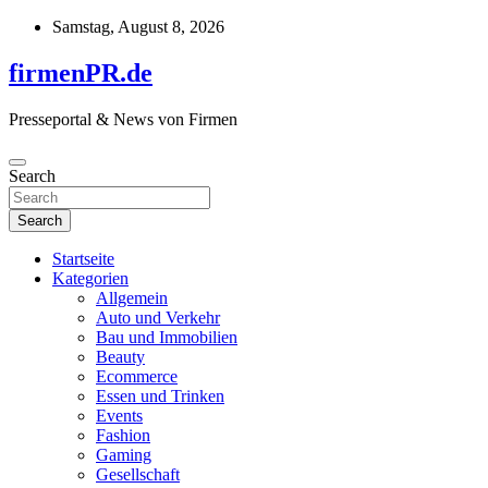
Skip
Samstag, August 8, 2026
to
content
firmenPR.de
Presseportal & News von Firmen
Search
Search
Startseite
Kategorien
Allgemein
Auto und Verkehr
Bau und Immobilien
Beauty
Ecommerce
Essen und Trinken
Events
Fashion
Gaming
Gesellschaft