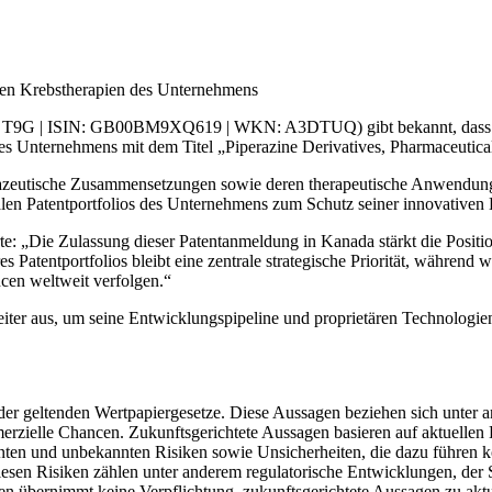
igen Krebstherapien des Unternehmens
T9G | ISIN: GB00BM9XQ619 | WKN: A3DTUQ) gibt bekannt, dass das 
es Unternehmens mit dem Titel „Piperazine Derivatives, Pharmaceutica
harmazeutische Zusammensetzungen sowie deren therapeutische Anwend
alen Patentportfolios des Unternehmens zum Schutz seiner innovativen 
te: „Die Zulassung dieser Patentanmeldung in Kanada stärkt die Posit
es Patentportfolios bleibt eine zentrale strategische Priorität, währe
cen weltweit verfolgen.“
eiter aus, um seine Entwicklungspipeline und proprietären Technologie
 der geltenden Wertpapiergesetze. Diese Aussagen beziehen sich unter 
rzielle Chancen. Zukunftsgerichtete Aussagen basieren auf aktuell
nten und unbekannten Risiken sowie Unsicherheiten, die dazu führen kö
iesen Risiken zählen unter anderem regulatorische Entwicklungen, der 
ernimmt keine Verpflichtung, zukunftsgerichtete Aussagen zu aktualis