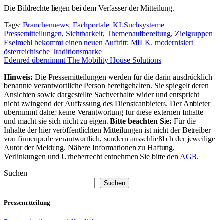
Die Bildrechte liegen bei dem Verfasser der Mitteilung.
Tags:
Branchennews
,
Fachportale
,
KI-Suchsysteme
,
Pressemitteilungen
,
Sichtbarkeit
,
Themenaufbereitung
,
Zielgruppen
Beitragsnavigation
Eselmehl bekommt einen neuen Auftritt: MILK. modernisiert
österreichische Traditionsmarke
Edenred übernimmt The Mobility House Solutions
Hinweis:
Die Pressemitteilungen werden für die darin ausdrücklich
benannte verantwortliche Person bereitgehalten. Sie spiegelt deren
Ansichten sowie dargestellte Sachverhalte wider und entspricht
nicht zwingend der Auffassung des Diensteanbieters. Der Anbieter
übernimmt daher keine Verantwortung für diese externen Inhalte
und macht sie sich nicht zu eigen.
Bitte beachten Sie:
Für die
Inhalte der hier veröffentlichten Mitteilungen ist nicht der Betreiber
von firmenpr.de verantwortlich, sondern ausschließlich der jeweilige
Autor der Meldung. Nähere Informationen zu Haftung,
Verlinkungen und Urheberrecht entnehmen Sie bitte den
AGB
.
Suchen
Suchen
Pressemitteilung