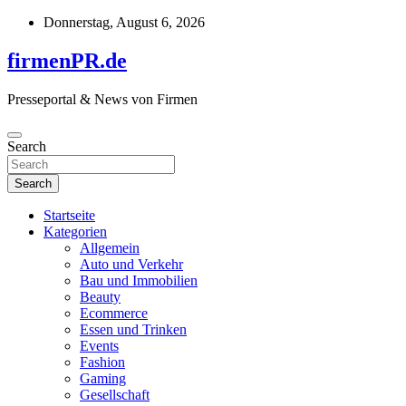
Skip
Donnerstag, August 6, 2026
to
content
firmenPR.de
Presseportal & News von Firmen
Search
Search
Startseite
Kategorien
Allgemein
Auto und Verkehr
Bau und Immobilien
Beauty
Ecommerce
Essen und Trinken
Events
Fashion
Gaming
Gesellschaft