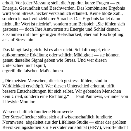
erholt. Vor jeder Messung stellt die App drei kurze Fragen — zu
Energie, Gesundheit und Beschwerden. Das kombinierte Ergebnis
wird vom StressChecker verständlich erläutert. Keine bloße Zahl,
sondern in nachvollziehbarer Sprache. Das Ergebnis lautet dann
nicht „Ihr Wert ist niedrig“, sondern zum Beispiel: „Sie fühlen sich
gestresst — doch Ihre Antworten zu Energie und Schlaf deuten,
zusammen mit Ihrer geringen Belastbarkeit, eher auf Erschöpfung
als auf Stress hin.“
Das klingt fast gleich. Ist es aber nicht. Schlafmangel, eine
aufkommende Erkältung oder schlicht Müdigkeit — sie können
genau dasselbe Signal geben wie Stress. Und wer diesen
Unterschied nicht spürt,
ergreift die falschen Maßnahmen.
„Die meisten Menschen, die sich gestresst fühlen, sind in
Wirklichkeit erschöpft. Wer diesen Unterschied erkennt, trifft
bessere Entscheidungen für sich selbst. Wir gebenden Menschen
kein Urteil, sondern eine Richtung.“ — Paul Pannevis, Gründer von
Lifestyle Monitors
Wissenschaftlich fundierte Normwerte
Der StressChecker stützt sich auf wissenschaftlich fundierte
Normwerte, abgeleitet aus der Lifelines-Studie — einer der größten
Bevölkerungsstudien zur Herzratenvariabilität (HRV), veröffentlicht