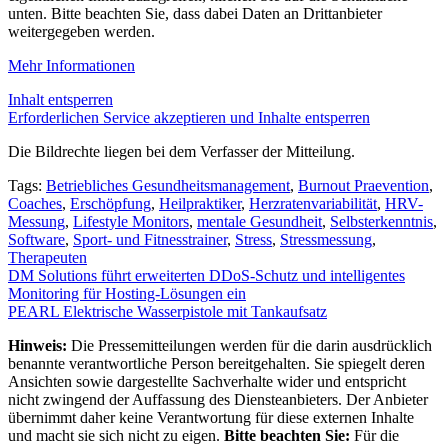
unten. Bitte beachten Sie, dass dabei Daten an Drittanbieter
weitergegeben werden.
Mehr Informationen
Inhalt entsperren
Erforderlichen Service akzeptieren und Inhalte entsperren
Die Bildrechte liegen bei dem Verfasser der Mitteilung.
Tags:
Betriebliches Gesundheitsmanagement
,
Burnout Praevention
,
Coaches
,
Erschöpfung
,
Heilpraktiker
,
Herzratenvariabilität
,
HRV-
Messung
,
Lifestyle Monitors
,
mentale Gesundheit
,
Selbsterkenntnis
,
Software
,
Sport- und Fitnesstrainer
,
Stress
,
Stressmessung
,
Therapeuten
Beitragsnavigation
DM Solutions führt erweiterten DDoS-Schutz und intelligentes
Monitoring für Hosting-Lösungen ein
PEARL Elektrische Wasserpistole mit Tankaufsatz
Hinweis:
Die Pressemitteilungen werden für die darin ausdrücklich
benannte verantwortliche Person bereitgehalten. Sie spiegelt deren
Ansichten sowie dargestellte Sachverhalte wider und entspricht
nicht zwingend der Auffassung des Diensteanbieters. Der Anbieter
übernimmt daher keine Verantwortung für diese externen Inhalte
und macht sie sich nicht zu eigen.
Bitte beachten Sie:
Für die