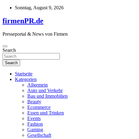
Skip
Sonntag, August 9, 2026
to
content
firmenPR.de
Presseportal & News von Firmen
Search
Search
Startseite
Kategorien
Allgemein
Auto und Verkehr
Bau und Immobilien
Beauty
Ecommerce
Essen und Trinken
Events
Fashion
Gaming
Gesellschaft