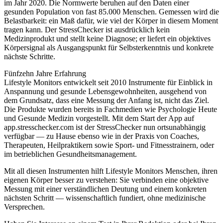
im Jahr 2020. Die Normwerte beruhen auf den Daten einer
gesunden Population von fast 85.000 Menschen. Gemessen wird die
Belastbarkeit: ein Maß dafür, wie viel der Körper in diesem Moment
tragen kann. Der StressChecker ist ausdrücklich kein
Medizinprodukt und stellt keine Diagnose; er liefert ein objektives
Körpersignal als Ausgangspunkt für Selbsterkenntnis und konkrete
nächste Schritte.
Fünfzehn Jahre Erfahrung
Lifestyle Monitors entwickelt seit 2010 Instrumente für Einblick in
Anspannung und gesunde Lebensgewohnheiten, ausgehend von
dem Grundsatz, dass eine Messung der Anfang ist, nicht das Ziel.
Die Produkte wurden bereits in Fachmedien wie Psychologie Heute
und Gesunde Medizin vorgestellt. Mit dem Start der App auf
app.stresschecker.com ist der StressChecker nun ortsunabhängig
verfügbar — zu Hause ebenso wie in der Praxis von Coaches,
Therapeuten, Heilpraktikern sowie Sport- und Fitnesstrainern, oder
im betrieblichen Gesundheitsmanagement.
Mit all diesen Instrumenten hilft Lifestyle Monitors Menschen, ihren
eigenen Körper besser zu verstehen: Sie verbinden eine objektive
Messung mit einer verständlichen Deutung und einem konkreten
nächsten Schritt — wissenschaftlich fundiert, ohne medizinische
Versprechen.