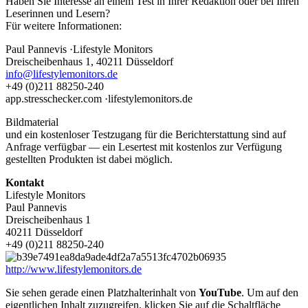
Haben Sie Interesse an einem Test in Ihrer Redaktion oder bei Ihren
Leserinnen und Lesern?
Für weitere Informationen:
Paul Pannevis ·Lifestyle Monitors
Dreischeibenhaus 1, 40211 Düsseldorf
info@lifestylemonitors.de
+49 (0)211 88250-240
app.stresschecker.com ·lifestylemonitors.de
Bildmaterial
und ein kostenloser Testzugang für die Berichterstattung sind auf
Anfrage verfügbar — ein Lesertest mit kostenlos zur Verfügung
gestellten Produkten ist dabei möglich.
Kontakt
Lifestyle Monitors
Paul Pannevis
Dreischeibenhaus 1
40211 Düsseldorf
+49 (0)211 88250-240
http://www.lifestylemonitors.de
Sie sehen gerade einen Platzhalterinhalt von
YouTube
. Um auf den
eigentlichen Inhalt zuzugreifen, klicken Sie auf die Schaltfläche