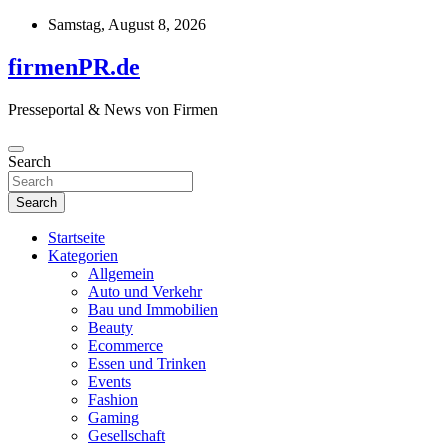
Skip
Samstag, August 8, 2026
to
content
firmenPR.de
Presseportal & News von Firmen
Search
Search
Startseite
Kategorien
Allgemein
Auto und Verkehr
Bau und Immobilien
Beauty
Ecommerce
Essen und Trinken
Events
Fashion
Gaming
Gesellschaft