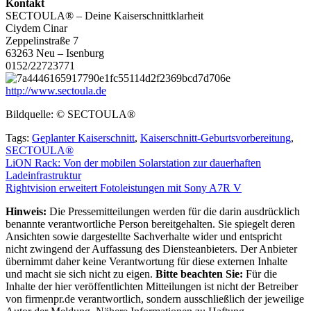
Kontakt
SECTOULA® – Deine Kaiserschnittklarheit
Ciydem Cinar
Zeppelinstraße 7
63263 Neu – Isenburg
0152/22723771
http://www.sectoula.de
Bildquelle: © SECTOULA®
Tags:
Geplanter Kaiserschnitt
,
Kaiserschnitt-Geburtsvorbereitung
,
SECTOULA®
Beitragsnavigation
LiON Rack: Von der mobilen Solarstation zur dauerhaften
Ladeinfrastruktur
Rightvision erweitert Fotoleistungen mit Sony A7R V
Hinweis:
Die Pressemitteilungen werden für die darin ausdrücklich
benannte verantwortliche Person bereitgehalten. Sie spiegelt deren
Ansichten sowie dargestellte Sachverhalte wider und entspricht
nicht zwingend der Auffassung des Diensteanbieters. Der Anbieter
übernimmt daher keine Verantwortung für diese externen Inhalte
und macht sie sich nicht zu eigen.
Bitte beachten Sie:
Für die
Inhalte der hier veröffentlichten Mitteilungen ist nicht der Betreiber
von firmenpr.de verantwortlich, sondern ausschließlich der jeweilige