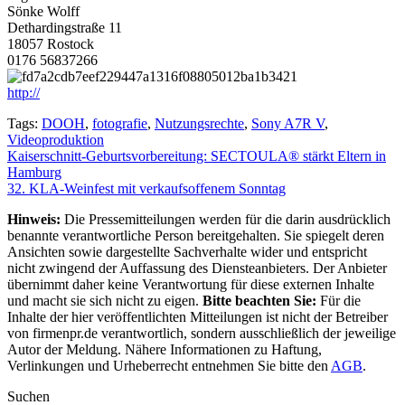
Sönke Wolff
Dethardingstraße 11
18057 Rostock
0176 56837266
http://
Tags:
DOOH
,
fotografie
,
Nutzungsrechte
,
Sony A7R V
,
Videoproduktion
Beitragsnavigation
Kaiserschnitt-Geburtsvorbereitung: SECTOULA® stärkt Eltern in
Hamburg
32. KLA-Weinfest mit verkaufsoffenem Sonntag
Hinweis:
Die Pressemitteilungen werden für die darin ausdrücklich
benannte verantwortliche Person bereitgehalten. Sie spiegelt deren
Ansichten sowie dargestellte Sachverhalte wider und entspricht
nicht zwingend der Auffassung des Diensteanbieters. Der Anbieter
übernimmt daher keine Verantwortung für diese externen Inhalte
und macht sie sich nicht zu eigen.
Bitte beachten Sie:
Für die
Inhalte der hier veröffentlichten Mitteilungen ist nicht der Betreiber
von firmenpr.de verantwortlich, sondern ausschließlich der jeweilige
Autor der Meldung. Nähere Informationen zu Haftung,
Verlinkungen und Urheberrecht entnehmen Sie bitte den
AGB
.
Suchen