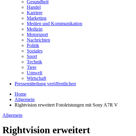
Gesundheit
Handel
Karriere
Marketing
Medien und Kommunikation
Medizin
Motorsport
Nachrichten
Politik
Soziales
Sport
Technik
Tiere
Umwelt
Wirtschaft
Pressemitteilung veröffentlichen
Home
Allgemein
Rightvision erweitert Fotoleistungen mit Sony A7R V
Allgemein
Rightvision erweitert