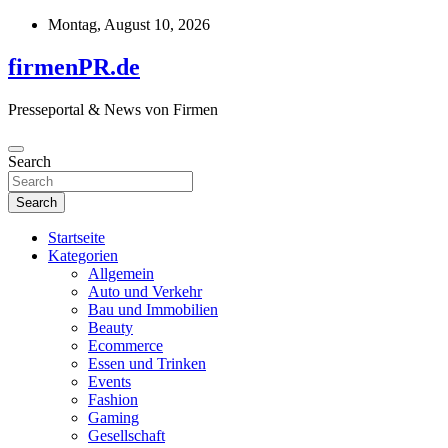
Skip
Montag, August 10, 2026
to
content
firmenPR.de
Presseportal & News von Firmen
Search
Search
Startseite
Kategorien
Allgemein
Auto und Verkehr
Bau und Immobilien
Beauty
Ecommerce
Essen und Trinken
Events
Fashion
Gaming
Gesellschaft