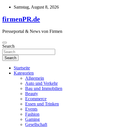
Skip
Samstag, August 8, 2026
to
content
firmenPR.de
Presseportal & News von Firmen
Search
Search
Startseite
Kategorien
Allgemein
Auto und Verkehr
Bau und Immobilien
Beauty
Ecommerce
Essen und Trinken
Events
Fashion
Gaming
Gesellschaft