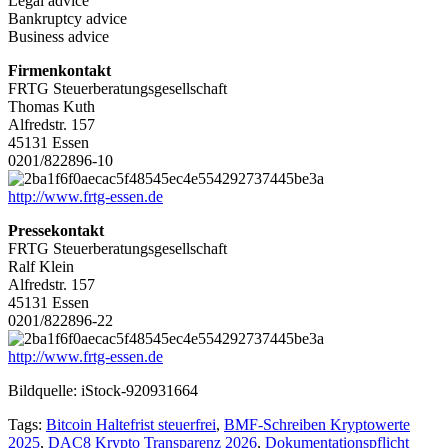
Legal advice
Bankruptcy advice
Business advice
Firmenkontakt
FRTG Steuerberatungsgesellschaft
Thomas Kuth
Alfredstr. 157
45131 Essen
0201/822896-10
http://www.frtg-essen.de
Pressekontakt
FRTG Steuerberatungsgesellschaft
Ralf Klein
Alfredstr. 157
45131 Essen
0201/822896-22
http://www.frtg-essen.de
Bildquelle: iStock-920931664
Tags:
Bitcoin Haltefrist steuerfrei
,
BMF-Schreiben Kryptowerte
2025
,
DAC8 Krypto Transparenz 2026
,
Dokumentationspflicht