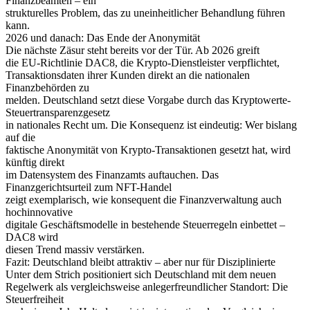
Finanzbeamten – ein
strukturelles Problem, das zu uneinheitlicher Behandlung führen
kann.
2026 und danach: Das Ende der Anonymität
Die nächste Zäsur steht bereits vor der Tür. Ab 2026 greift
die EU-Richtlinie DAC8, die Krypto-Dienstleister verpflichtet,
Transaktionsdaten ihrer Kunden direkt an die nationalen
Finanzbehörden zu
melden. Deutschland setzt diese Vorgabe durch das Kryptowerte-
Steuertransparenzgesetz
in nationales Recht um. Die Konsequenz ist eindeutig: Wer bislang
auf die
faktische Anonymität von Krypto-Transaktionen gesetzt hat, wird
künftig direkt
im Datensystem des Finanzamts auftauchen. Das
Finanzgerichtsurteil zum NFT-Handel
zeigt exemplarisch, wie konsequent die Finanzverwaltung auch
hochinnovative
digitale Geschäftsmodelle in bestehende Steuerregeln einbettet –
DAC8 wird
diesen Trend massiv verstärken.
Fazit: Deutschland bleibt attraktiv – aber nur für Disziplinierte
Unter dem Strich positioniert sich Deutschland mit dem neuen
Regelwerk als vergleichsweise anlegerfreundlicher Standort: Die
Steuerfreiheit