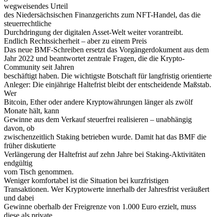
wegweisendes Urteil
des Niedersächsischen Finanzgerichts zum NFT-Handel, das die
steuerrechtliche
Durchdringung der digitalen Asset-Welt weiter vorantreibt.
Endlich Rechtssicherheit – aber zu einem Preis
Das neue BMF-Schreiben ersetzt das Vorgängerdokument aus dem
Jahr 2022 und beantwortet zentrale Fragen, die die Krypto-
Community seit Jahren
beschäftigt haben. Die wichtigste Botschaft für langfristig orientierte
Anleger: Die einjährige Haltefrist bleibt der entscheidende Maßstab.
Wer
Bitcoin, Ether oder andere Kryptowährungen länger als zwölf
Monate hält, kann
Gewinne aus dem Verkauf steuerfrei realisieren – unabhängig
davon, ob
zwischenzeitlich Staking betrieben wurde. Damit hat das BMF die
früher diskutierte
Verlängerung der Haltefrist auf zehn Jahre bei Staking-Aktivitäten
endgültig
vom Tisch genommen.
Weniger komfortabel ist die Situation bei kurzfristigen
Transaktionen. Wer Kryptowerte innerhalb der Jahresfrist veräußert
und dabei
Gewinne oberhalb der Freigrenze von 1.000 Euro erzielt, muss
diese als private