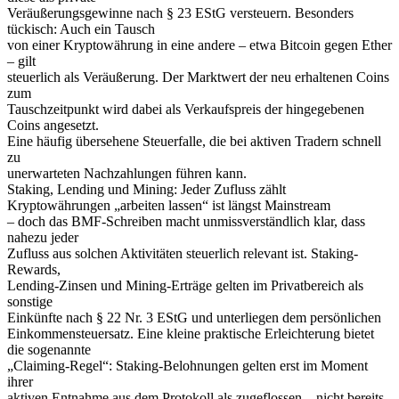
Veräußerungsgewinne nach § 23 EStG versteuern. Besonders
tückisch: Auch ein Tausch
von einer Kryptowährung in eine andere – etwa Bitcoin gegen Ether
– gilt
steuerlich als Veräußerung. Der Marktwert der neu erhaltenen Coins
zum
Tauschzeitpunkt wird dabei als Verkaufspreis der hingegebenen
Coins angesetzt.
Eine häufig übersehene Steuerfalle, die bei aktiven Tradern schnell
zu
unerwarteten Nachzahlungen führen kann.
Staking, Lending und Mining: Jeder Zufluss zählt
Kryptowährungen „arbeiten lassen“ ist längst Mainstream
– doch das BMF-Schreiben macht unmissverständlich klar, dass
nahezu jeder
Zufluss aus solchen Aktivitäten steuerlich relevant ist. Staking-
Rewards,
Lending-Zinsen und Mining-Erträge gelten im Privatbereich als
sonstige
Einkünfte nach § 22 Nr. 3 EStG und unterliegen dem persönlichen
Einkommensteuersatz. Eine kleine praktische Erleichterung bietet
die sogenannte
„Claiming-Regel“: Staking-Belohnungen gelten erst im Moment
ihrer
aktiven Entnahme aus dem Protokoll als zugeflossen – nicht bereits