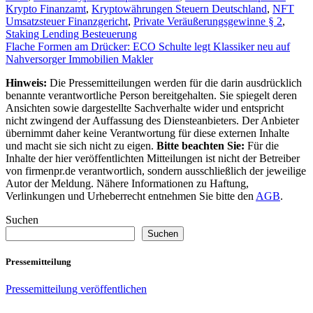
Krypto Finanzamt
,
Kryptowährungen Steuern Deutschland
,
NFT
Umsatzsteuer Finanzgericht
,
Private Veräußerungsgewinne § 2
,
Staking Lending Besteuerung
Beitragsnavigation
Flache Formen am Drücker: ECO Schulte legt Klassiker neu auf
Nahversorger Immobilien Makler
Hinweis:
Die Pressemitteilungen werden für die darin ausdrücklich
benannte verantwortliche Person bereitgehalten. Sie spiegelt deren
Ansichten sowie dargestellte Sachverhalte wider und entspricht
nicht zwingend der Auffassung des Diensteanbieters. Der Anbieter
übernimmt daher keine Verantwortung für diese externen Inhalte
und macht sie sich nicht zu eigen.
Bitte beachten Sie:
Für die
Inhalte der hier veröffentlichten Mitteilungen ist nicht der Betreiber
von firmenpr.de verantwortlich, sondern ausschließlich der jeweilige
Autor der Meldung. Nähere Informationen zu Haftung,
Verlinkungen und Urheberrecht entnehmen Sie bitte den
AGB
.
Suchen
Suchen
Pressemitteilung
Pressemitteilung veröffentlichen