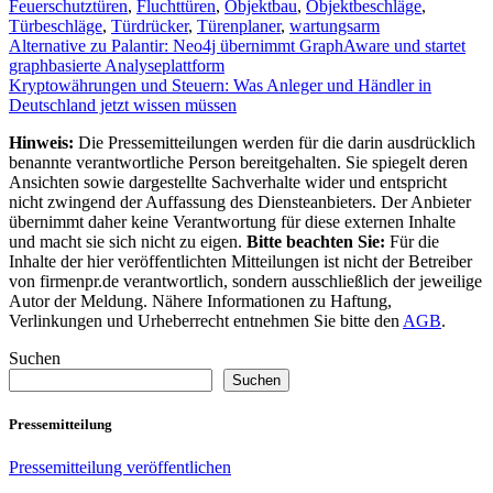
Feuerschutztüren
,
Fluchttüren
,
Objektbau
,
Objektbeschläge
,
Türbeschläge
,
Türdrücker
,
Türenplaner
,
wartungsarm
Beitragsnavigation
Alternative zu Palantir: Neo4j übernimmt GraphAware und startet
graphbasierte Analyseplattform
Kryptowährungen und Steuern: Was Anleger und Händler in
Deutschland jetzt wissen müssen
Hinweis:
Die Pressemitteilungen werden für die darin ausdrücklich
benannte verantwortliche Person bereitgehalten. Sie spiegelt deren
Ansichten sowie dargestellte Sachverhalte wider und entspricht
nicht zwingend der Auffassung des Diensteanbieters. Der Anbieter
übernimmt daher keine Verantwortung für diese externen Inhalte
und macht sie sich nicht zu eigen.
Bitte beachten Sie:
Für die
Inhalte der hier veröffentlichten Mitteilungen ist nicht der Betreiber
von firmenpr.de verantwortlich, sondern ausschließlich der jeweilige
Autor der Meldung. Nähere Informationen zu Haftung,
Verlinkungen und Urheberrecht entnehmen Sie bitte den
AGB
.
Suchen
Suchen
Pressemitteilung
Pressemitteilung veröffentlichen