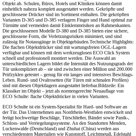
Objekt ab. Schulen, Büros, Hotels und Kliniken können damit
einheitlich nahezu komplett ausgestattet werden. Gekröpfte und
geschlossene Drücker sind im Sortiment enthalten. Die gekröpften
Varianten D-365 und D-385 verlagern Finger und Hand optimal zur
Türmitte und vermeiden damit Einklemmrisiken an Rahmenkanten.
Die geschlossenen Modelle D-380 und D-385 bieten eine sichere,
geschlossene Form, die Verletzungsrisiken minimiert, und sind
zulässig für Notausgänge in Objektgebäuden.Technische Highlights:
Die flachen Objektdrücker sind mit wartungsfreien OGL-Lagern
verfügbar und können mit dem werkzeuglosen ECO Click System
schnell und professionell montiert werden. Die Auswahl an
unterschiedlichen Lagern bildet die Intensität des Nutzungsgrads der
Tür unkompliziert ab – sie sind zwischen einer Million und 200.000
Prüfzyklen getestet – genug für ein langes und intensives Beschlags-
Leben. Rund- und Ovalrosetten (für Türen mit schmalen Profilen)
sind mit diesen Objektlagern ausgestattet lieferbar.Bildzeile: Ein
Klassiker im Objekt – jetzt als normengerechte Neuauflage von
ECO Schulte: flache Objektdrücker in vielen Varianten.
ECO Schulte ist ein System-Spezialist für Hard- und Software an
der Tür. Das Unternehmen aus Nordrhein-Westfalen entwickelt und
fertigt hochwertige Beschläge, Türschließer, Bänder sowie Panik-,
Schloss- und Verriegelungssysteme. An den Standorten Menden,
Luckenwalde (Deutschland) und Zhuhai (China) werden aus
verschiedensten Materialien wie Kunststoff, Leichtmetall, Edelstahl