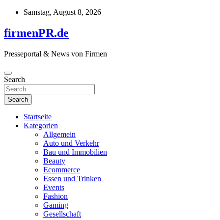
Skip
Samstag, August 8, 2026
to
content
firmenPR.de
Presseportal & News von Firmen
Search
Search
Startseite
Kategorien
Allgemein
Auto und Verkehr
Bau und Immobilien
Beauty
Ecommerce
Essen und Trinken
Events
Fashion
Gaming
Gesellschaft