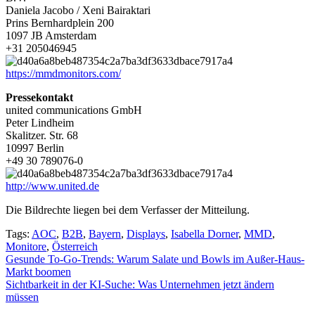
Daniela Jacobo / Xeni Bairaktari
Prins Bernhardplein 200
1097 JB Amsterdam
+31 205046945
https://mmdmonitors.com/
Pressekontakt
united communications GmbH
Peter Lindheim
Skalitzer. Str. 68
10997 Berlin
+49 30 789076-0
http://www.united.de
Die Bildrechte liegen bei dem Verfasser der Mitteilung.
Tags:
AOC
,
B2B
,
Bayern
,
Displays
,
Isabella Dorner
,
MMD
,
Monitore
,
Österreich
Beitragsnavigation
Gesunde To-Go-Trends: Warum Salate und Bowls im Außer-Haus-
Markt boomen
Sichtbarkeit in der KI-Suche: Was Unternehmen jetzt ändern
müssen