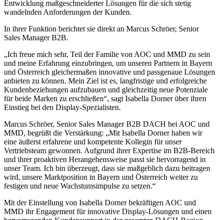
Entwicklung maßgeschneiderter Lösungen für die sich stetig
wandelnden Anforderungen der Kunden.
In ihrer Funktion berichtet sie direkt an Marcus Schröer, Senior
Sales Manager B2B.
„Ich freue mich sehr, Teil der Familie von AOC und MMD zu sein
und meine Erfahrung einzubringen, um unseren Partnern in Bayern
und Österreich gleichermaßen innovative und passgenaue Lösungen
anbieten zu können. Mein Ziel ist es, langfristige und erfolgreiche
Kundenbeziehungen aufzubauen und gleichzeitig neue Potenziale
für beide Marken zu erschließen“, sagt Isabella Dorner über ihren
Einstieg bei den Display-Spezialisten.
Marcus Schröer, Senior Sales Manager B2B DACH bei AOC und
MMD, begrüßt die Verstärkung: „Mit Isabella Dorner haben wir
eine äußerst erfahrene und kompetente Kollegin für unser
Vertriebsteam gewonnen. Aufgrund ihrer Expertise im B2B-Bereich
und ihrer proaktiven Herangehensweise passt sie hervorragend in
unser Team. Ich bin überzeugt, dass sie maßgeblich dazu beitragen
wird, unsere Marktposition in Bayern und Österreich weiter zu
festigen und neue Wachstumsimpulse zu setzen.“
Mit der Einstellung von Isabella Dorner bekräftigen AOC und
MMD ihr Engagement für innovative Display-Lösungen und einen