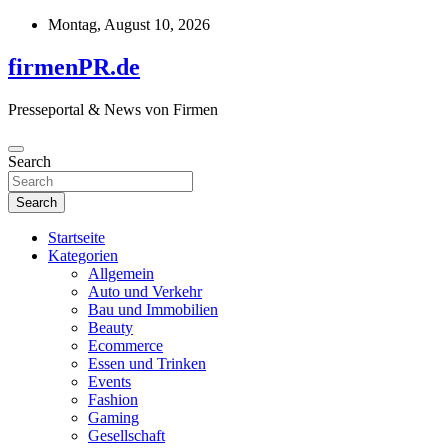
Skip
Montag, August 10, 2026
to
content
firmenPR.de
Presseportal & News von Firmen
Search
Search
Startseite
Kategorien
Allgemein
Auto und Verkehr
Bau und Immobilien
Beauty
Ecommerce
Essen und Trinken
Events
Fashion
Gaming
Gesellschaft