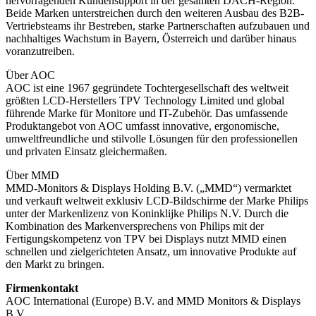
hervorragenden Kundensupport in der gesamten DACH-Region.
Beide Marken unterstreichen durch den weiteren Ausbau des B2B-
Vertriebsteams ihr Bestreben, starke Partnerschaften aufzubauen und
nachhaltiges Wachstum in Bayern, Österreich und darüber hinaus
voranzutreiben.
Über AOC
AOC ist eine 1967 gegründete Tochtergesellschaft des weltweit
größten LCD-Herstellers TPV Technology Limited und global
führende Marke für Monitore und IT-Zubehör. Das umfassende
Produktangebot von AOC umfasst innovative, ergonomische,
umweltfreundliche und stilvolle Lösungen für den professionellen
und privaten Einsatz gleichermaßen.
Über MMD
MMD-Monitors & Displays Holding B.V. („MMD“) vermarktet
und verkauft weltweit exklusiv LCD-Bildschirme der Marke Philips
unter der Markenlizenz von Koninklijke Philips N.V. Durch die
Kombination des Markenversprechens von Philips mit der
Fertigungskompetenz von TPV bei Displays nutzt MMD einen
schnellen und zielgerichteten Ansatz, um innovative Produkte auf
den Markt zu bringen.
Firmenkontakt
AOC International (Europe) B.V. and MMD Monitors & Displays
B.V.