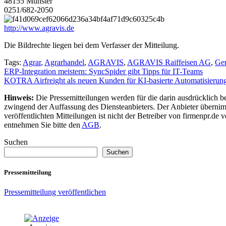
48155 Münster
0251/682-2050
http://www.agravis.de
Die Bildrechte liegen bei dem Verfasser der Mitteilung.
Tags:
Agrar
,
Agrarhandel
,
AGRAVIS
,
AGRAVIS Raiffeisen AG
,
Gen
Beitragsnavigation
ERP-Integration meistern: SyncSpider gibt Tipps für IT-Teams
KOTRA Airfreight als neuen Kunden für KI-basierte Automatisierung 
Hinweis:
Die Pressemitteilungen werden für die darin ausdrücklich be
zwingend der Auffassung des Diensteanbieters. Der Anbieter übernimm
veröffentlichten Mitteilungen ist nicht der Betreiber von firmenpr.d
entnehmen Sie bitte den
AGB
.
Suchen
Suchen
Pressemitteilung
Pressemitteilung veröffentlichen