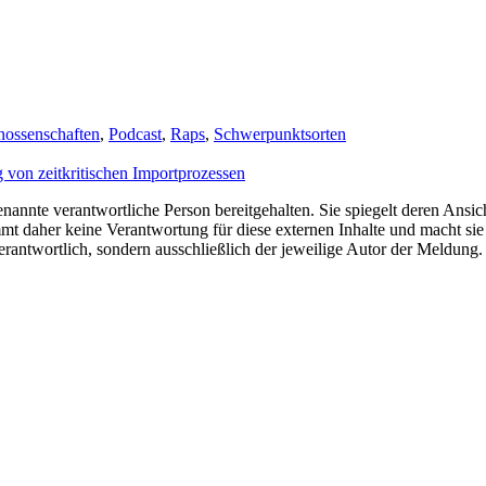
ossenschaften
,
Podcast
,
Raps
,
Schwerpunktsorten
von zeitkritischen Importprozessen
nannte verantwortliche Person bereitgehalten. Sie spiegelt deren Ansich
t daher keine Verantwortung für diese externen Inhalte und macht sie 
e verantwortlich, sondern ausschließlich der jeweilige Autor der Meldu