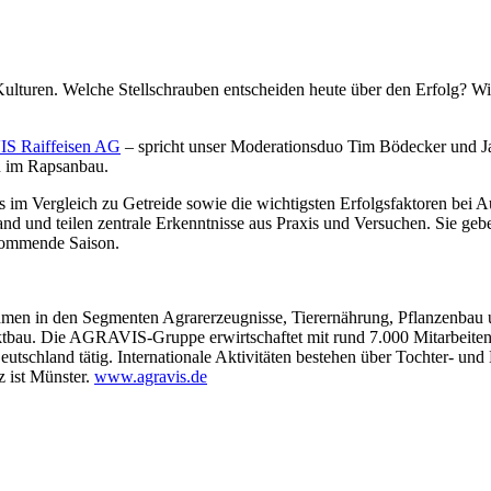
ten Kulturen. Welche Stellschrauben entscheiden heute über den Erfolg? 
 Raiffeisen AG
– spricht unser Moderationsduo Tim Bödecker und 
n im Rapsanbau.
s im Vergleich zu Getreide sowie die wichtigsten Erfolgsfaktoren bei A
nd und teilen zentrale Erkenntnisse aus Praxis und Versuchen. Sie 
e kommende Saison.
en in den Segmenten Agrarerzeugnisse, Tierernährung, Pflanzenbau un
ktbau. Die AGRAVIS-Gruppe erwirtschaftet mit rund 7.000 Mitarbeitend
schland tätig. Internationale Aktivitäten bestehen über Tochter- und 
z ist Münster.
www.agravis.de