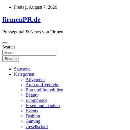
Skip
Freitag, August 7, 2026
to
content
firmenPR.de
Presseportal & News von Firmen
Search
Search
Startseite
Kategorien
Allgemein
Auto und Verkehr
Bau und Immobilien
Beauty
Ecommerce
Essen und Trinken
Events
Fashion
Gaming
Gesellschaft