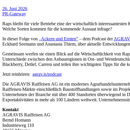
26. Juni 2026
PR-Gateway
Raps bleibt für viele Betriebe eine der wirtschaftlich interessantes
Welche Sorten kommen für die kommende Aussaat infrage?
In dieser Folge von
„Ackern und Ernten“
– dem Podcast der
AGRAVIS
Eckhard Seemann und Anastasia Thiem, über aktuelle Entwicklunge
Gemeinsam werfen sie einen Blick auf die Wirtschaftlichkeit von Rap
Unterschiede zwischen den Anbauregionen in Ost- und Westdeutschla
Blackberry, Detlef, Carrera und teilen ihre wichtigsten Tipps für di
Jetzt reinhören:
agrav.is/podcast
Die AGRAVIS Raiffeisen AG ist ein modernes Agrarhandelsunternehm
Raiffeisen-Märkte einschließlich Baustoffhandlungen sowie im Proje
Unternehmen der Branche mit über 400 Standorten überwiegend in Deut
Exportaktivitäten in mehr als 100 Ländern weltweit. Unternehmenssit
Kontakt
AGRAVIS Raiffeisen AG
Bernd Homann
Industrieweg 110