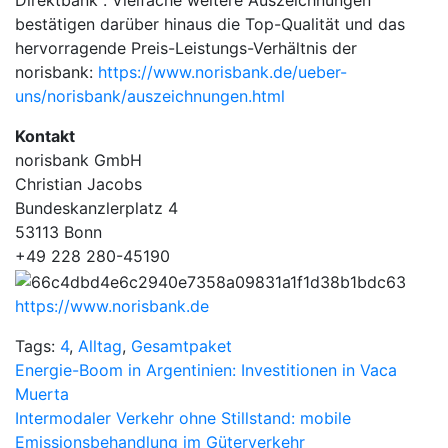
Direktbank“. Vielfache weitere Auszeichnungen
bestätigen darüber hinaus die Top-Qualität und das
hervorragende Preis-Leistungs-Verhältnis der
norisbank:
https://www.norisbank.de/ueber-
uns/norisbank/auszeichnungen.html
Kontakt
norisbank GmbH
Christian Jacobs
Bundeskanzlerplatz 4
53113 Bonn
+49 228 280-45190
https://www.norisbank.de
Tags:
4
,
Alltag
,
Gesamtpaket
Beitragsnavigation
Energie-Boom in Argentinien: Investitionen in Vaca
Muerta
Intermodaler Verkehr ohne Stillstand: mobile
Emissionsbehandlung im Güterverkehr