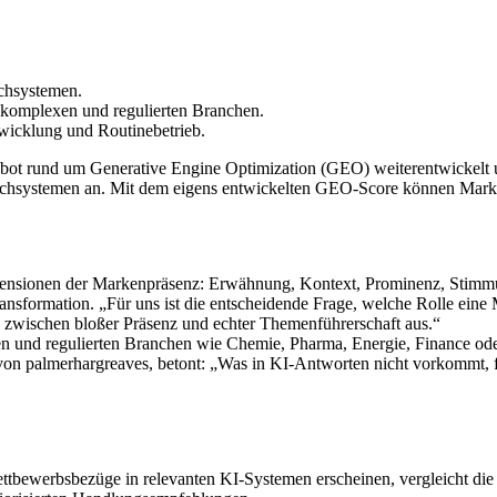
chsystemen.
 komplexen und regulierten Branchen.
wicklung und Routinebetrieb.
bot rund um Generative Engine Optimization (GEO) weiterentwickelt 
-Suchsystemen an. Mit dem eigens entwickelten GEO-Score können Mark
nsionen der Markenpräsenz: Erwähnung, Kontext, Prominenz, Stimmu
Transformation. „Für uns ist die entscheidende Frage, welche Rolle ein
 zwischen bloßer Präsenz und echter Themenführerschaft aus.“
n und regulierten Branchen wie Chemie, Pharma, Energie, Finance ode
von palmerhargreaves, betont: „Was in KI-Antworten nicht vorkommt, f
ewerbsbezüge in relevanten KI-Systemen erscheinen, vergleicht die Er