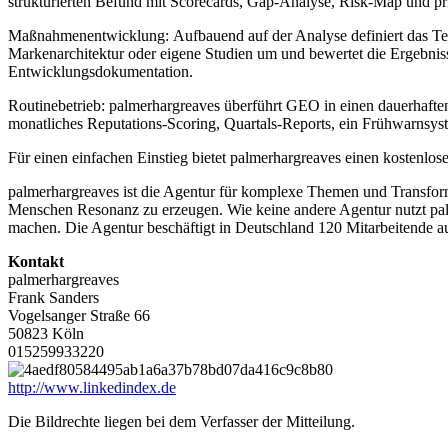
strukturierten Befund mit Scorecards, Gap-Analyse, Risk-Map und p
Maßnahmenentwicklung: Aufbauend auf der Analyse definiert das Tea
Markenarchitektur oder eigene Studien um und bewertet die Ergebnis
Entwicklungsdokumentation.
Routinebetrieb: palmerhargreaves überführt GEO in einen dauerhaften
monatliches Reputations-Scoring, Quartals-Reports, ein Frühwarnsyst
Für einen einfachen Einstieg bietet palmerhargreaves einen kostenl
palmerhargreaves ist die Agentur für komplexe Themen und Transfor
Menschen Resonanz zu erzeugen. Wie keine andere Agentur nutzt palm
machen. Die Agentur beschäftigt in Deutschland 120 Mitarbeitende a
Kontakt
palmerhargreaves
Frank Sanders
Vogelsanger Straße 66
50823 Köln
015259933220
http://www.linkedindex.de
Die Bildrechte liegen bei dem Verfasser der Mitteilung.