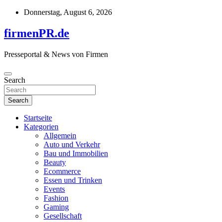
Skip
Donnerstag, August 6, 2026
to
content
firmenPR.de
Presseportal & News von Firmen
Search
Search
Startseite
Kategorien
Allgemein
Auto und Verkehr
Bau und Immobilien
Beauty
Ecommerce
Essen und Trinken
Events
Fashion
Gaming
Gesellschaft