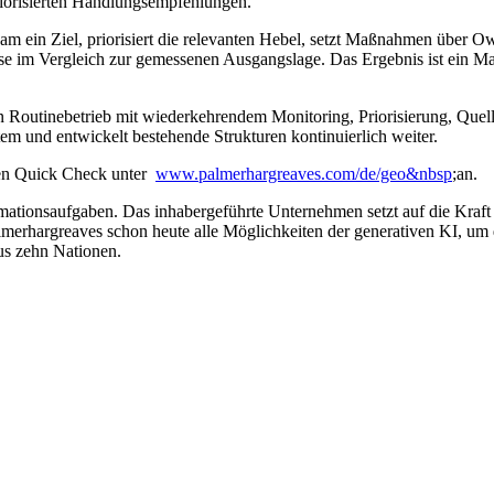
riorisierten Handlungsempfehlungen.
m ein Ziel, priorisiert die relevanten Hebel, setzt Maßnahmen über O
se im Vergleich zur gemessenen Ausgangslage. Das Ergebnis ist ein M
 Routinebetrieb mit wiederkehrendem Monitoring, Priorisierung, Quell
em und entwickelt bestehende Strukturen kontinuierlich weiter.
osen Quick Check unter
www.palmerhargreaves.com/de/geo&nbsp
;an.
mationsaufgaben. Das inhabergeführte Unternehmen setzt auf die Kraft
erhargreaves schon heute alle Möglichkeiten der generativen KI, um 
us zehn Nationen.