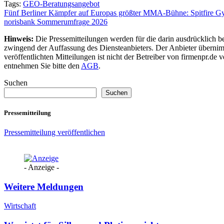
Tags:
GEO-Beratungsangebot
Beitragsnavigation
Fünf Berliner Kämpfer auf Europas größter MMA-Bühne: Spitfire Gy
norisbank Sommerumfrage 2026
Hinweis:
Die Pressemitteilungen werden für die darin ausdrücklich be
zwingend der Auffassung des Diensteanbieters. Der Anbieter übernimm
veröffentlichten Mitteilungen ist nicht der Betreiber von firmenpr.d
entnehmen Sie bitte den
AGB
.
Suchen
Suchen
Pressemitteilung
Pressemitteilung veröffentlichen
- Anzeige -
Weitere Meldungen
Wirtschaft