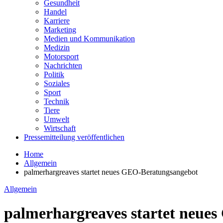
Gesundheit
Handel
Karriere
Marketing
Medien und Kommunikation
Medizin
Motorsport
Nachrichten
Politik
Soziales
Sport
Technik
Tiere
Umwelt
Wirtschaft
Pressemitteilung veröffentlichen
Home
Allgemein
palmerhargreaves startet neues GEO-Beratungsangebot
Allgemein
palmerhargreaves startet neue