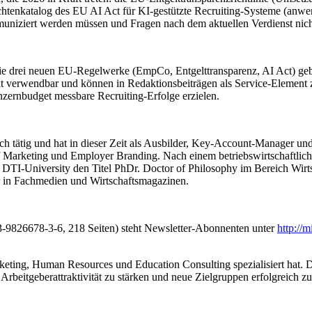
htenkatalog des EU AI Act für KI-gestützte Recruiting-Systeme (anwe
uniziert werden müssen und Fragen nach dem aktuellen Verdienst nicht
r die drei neuen EU-Regelwerke (EmpCo, Entgelttransparenz, AI Act) g
t verwendbar und können in Redaktionsbeiträgen als Service-Element zi
zernbudget messbare Recruiting-Erfolge erzielen.
sch tätig und hat in dieser Zeit als Ausbilder, Key-Account-Manager u
auf Marketing und Employer Branding. Nach einem betriebswirtschaftl
r DTI-University den Titel PhDr. Doctor of Philosophy im Bereich Wir
r in Fachmedien und Wirtschaftsmagazinen.
826678-3-6, 218 Seiten) steht Newsletter-Abonnenten unter
http://
keting, Human Resources und Education Consulting spezialisiert hat.
beitgeberattraktivität zu stärken und neue Zielgruppen erfolgreich zu 