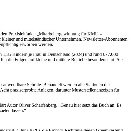
g den Praxisleitfaden „Mitarbeitergewinnung für KMU –
er kleiner und mittelständischer Unternehmen. Newsletter-Abonnenten
enpflichtig erworben werden.
n 1,35 Kindern je Frau in Deutschland (2024) und rund 677.000
en die Folgen auf kleine und mittlere Betriebe besonders hart: Sie
r anwendbare Schritte. Behandelt werden alle Stationen der
Acht praxiserprobte Anlagen, darunter Musterstellenanzeigen für
klärt Autor Oliver Scharfenberg. „Genau hier setzt das Buch an: Es
ielen lassen.“
zungsfrist 7. Juni 2026), die EmpCo-Richtlinie gegen Greenwashing