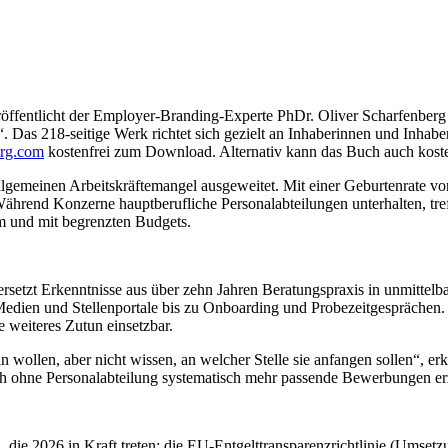
röffentlicht der Employer-Branding-Experte PhDr. Oliver Scharfenber
. Das 218-seitige Werk richtet sich gezielt an Inhaberinnen und Inhab
erg.com
kostenfrei zum Download. Alternativ kann das Buch auch kost
lgemeinen Arbeitskräftemangel ausgeweitet. Mit einer Geburtenrate vo
ährend Konzerne hauptberufliche Personalabteilungen unterhalten, treff
m und mit begrenzten Budgets.
etzt Erkenntnisse aus über zehn Jahren Beratungspraxis in unmittelba
Medien und Stellenportale bis zu Onboarding und Probezeitgesprächen. 
weiteres Zutun einsetzbar.
n wollen, aber nicht wissen, an welcher Stelle sie anfangen sollen“, er
auch ohne Personalabteilung systematisch mehr passende Bewerbungen erz
 die 2026 in Kraft treten: die EU-Entgelttransparenzrichtlinie (Umset