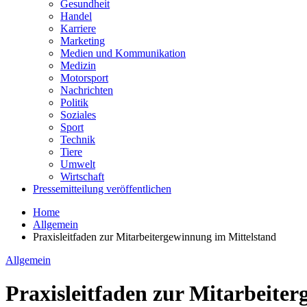
Gesundheit
Handel
Karriere
Marketing
Medien und Kommunikation
Medizin
Motorsport
Nachrichten
Politik
Soziales
Sport
Technik
Tiere
Umwelt
Wirtschaft
Pressemitteilung veröffentlichen
Home
Allgemein
Praxisleitfaden zur Mitarbeitergewinnung im Mittelstand
Allgemein
Praxisleitfaden zur Mitarbeite