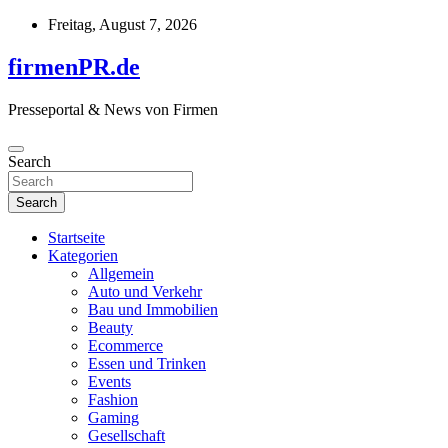
Skip
Freitag, August 7, 2026
to
content
firmenPR.de
Presseportal & News von Firmen
Search
Search
Startseite
Kategorien
Allgemein
Auto und Verkehr
Bau und Immobilien
Beauty
Ecommerce
Essen und Trinken
Events
Fashion
Gaming
Gesellschaft