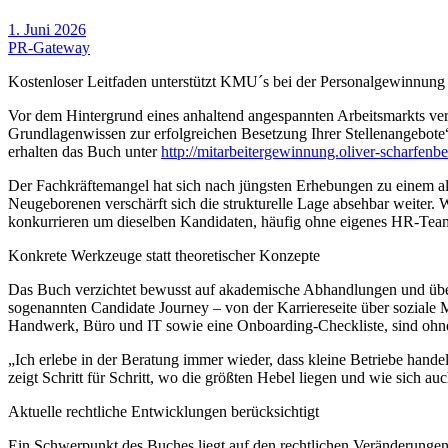
1. Juni 2026
PR-Gateway
Kostenloser Leitfaden unterstützt KMU´s bei der Personalgewinnung
Vor dem Hintergrund eines anhaltend angespannten Arbeitsmarkts ve
Grundlagenwissen zur erfolgreichen Besetzung Ihrer Stellenangebote“
erhalten das Buch unter
http://mitarbeitergewinnung.oliver-scharfenb
Der Fachkräftemangel hat sich nach jüngsten Erhebungen zu einem al
Neugeborenen verschärft sich die strukturelle Lage absehbar weiter. W
konkurrieren um dieselben Kandidaten, häufig ohne eigenes HR-Tea
Konkrete Werkzeuge statt theoretischer Konzepte
Das Buch verzichtet bewusst auf akademische Abhandlungen und übers
sogenannten Candidate Journey – von der Karriereseite über soziale 
Handwerk, Büro und IT sowie eine Onboarding-Checkliste, sind ohne 
„Ich erlebe in der Beratung immer wieder, dass kleine Betriebe handel
zeigt Schritt für Schritt, wo die größten Hebel liegen und wie sich 
Aktuelle rechtliche Entwicklungen berücksichtigt
Ein Schwerpunkt des Buches liegt auf den rechtlichen Veränderungen,