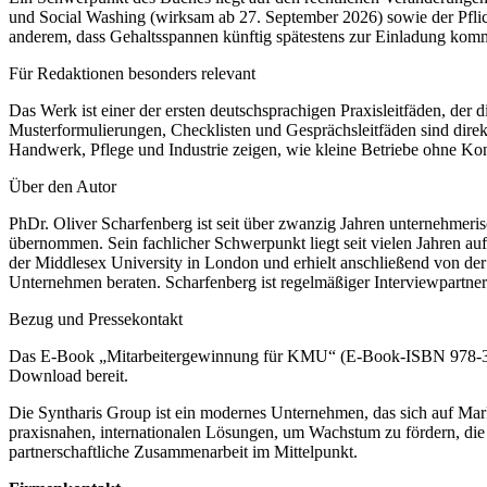
und Social Washing (wirksam ab 27. September 2026) sowie der Pflic
anderem, dass Gehaltsspannen künftig spätestens zur Einladung komm
Für Redaktionen besonders relevant
Das Werk ist einer der ersten deutschsprachigen Praxisleitfäden, de
Musterformulierungen, Checklisten und Gesprächsleitfäden sind direk
Handwerk, Pflege und Industrie zeigen, wie kleine Betriebe ohne Kon
Über den Autor
PhDr. Oliver Scharfenberg ist seit über zwanzig Jahren unternehmeri
übernommen. Sein fachlicher Schwerpunkt liegt seit vielen Jahren 
der Middlesex University in London und erhielt anschließend von de
Unternehmen beraten. Scharfenberg ist regelmäßiger Interviewpartne
Bezug und Pressekontakt
Das E-Book „Mitarbeitergewinnung für KMU“ (E-Book-ISBN 978-3-9
Download bereit.
Die Syntharis Group ist ein modernes Unternehmen, das sich auf Mar
praxisnahen, internationalen Lösungen, um Wachstum zu fördern, die Ar
partnerschaftliche Zusammenarbeit im Mittelpunkt.