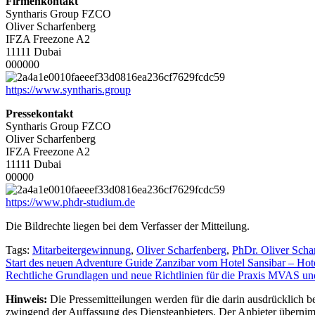
Firmenkontakt
Syntharis Group FZCO
Oliver Scharfenberg
IFZA Freezone A2
11111 Dubai
000000
https://www.syntharis.group
Pressekontakt
Syntharis Group FZCO
Oliver Scharfenberg
IFZA Freezone A2
11111 Dubai
00000
https://www.phdr-studium.de
Die Bildrechte liegen bei dem Verfasser der Mitteilung.
Tags:
Mitarbeitergewinnung
,
Oliver Scharfenberg
,
PhDr. Oliver Scha
Beitragsnavigation
Start des neuen Adventure Guide Zanzibar vom Hotel Sansibar – Ho
Rechtliche Grundlagen und neue Richtlinien für die Praxis MVAS 
Hinweis:
Die Pressemitteilungen werden für die darin ausdrücklich be
zwingend der Auffassung des Diensteanbieters. Der Anbieter übernimm