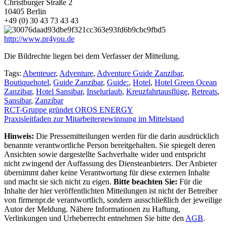
Christburger Straße 2
10405 Berlin
+49 (0) 30 43 73 43 43
http://www.pr4you.de
Die Bildrechte liegen bei dem Verfasser der Mitteilung.
Tags:
Abenteuer
,
Adventure
,
Adventure Guide Zanzibar
,
Boutiquehotel
,
Guide Zanzibar
,
Guide:
,
Hotel
,
Hotel Green Ocean
Zanzibar
,
Hotel Sansibar
,
Inselurlaub
,
Kreuzfahrtausflüge
,
Retreats
,
Sansibar
,
Zanzibar
Beitragsnavigation
RCT-Gruppe gründet OROS ENERGY
Praxisleitfaden zur Mitarbeitergewinnung im Mittelstand
Hinweis:
Die Pressemitteilungen werden für die darin ausdrücklich
benannte verantwortliche Person bereitgehalten. Sie spiegelt deren
Ansichten sowie dargestellte Sachverhalte wider und entspricht
nicht zwingend der Auffassung des Diensteanbieters. Der Anbieter
übernimmt daher keine Verantwortung für diese externen Inhalte
und macht sie sich nicht zu eigen.
Bitte beachten Sie:
Für die
Inhalte der hier veröffentlichten Mitteilungen ist nicht der Betreiber
von firmenpr.de verantwortlich, sondern ausschließlich der jeweilige
Autor der Meldung. Nähere Informationen zu Haftung,
Verlinkungen und Urheberrecht entnehmen Sie bitte den
AGB
.