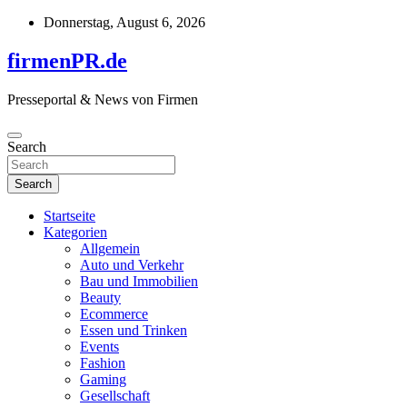
Skip
Donnerstag, August 6, 2026
to
content
firmenPR.de
Presseportal & News von Firmen
Search
Search
Startseite
Kategorien
Allgemein
Auto und Verkehr
Bau und Immobilien
Beauty
Ecommerce
Essen und Trinken
Events
Fashion
Gaming
Gesellschaft