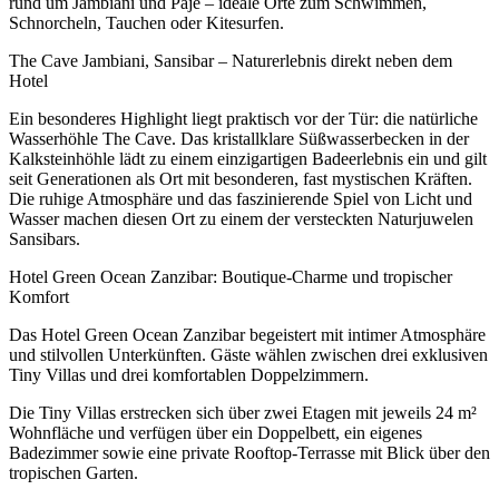
rund um Jambiani und Paje – ideale Orte zum Schwimmen,
Schnorcheln, Tauchen oder Kitesurfen.
The Cave Jambiani, Sansibar – Naturerlebnis direkt neben dem
Hotel
Ein besonderes Highlight liegt praktisch vor der Tür: die natürliche
Wasserhöhle The Cave. Das kristallklare Süßwasserbecken in der
Kalksteinhöhle lädt zu einem einzigartigen Badeerlebnis ein und gilt
seit Generationen als Ort mit besonderen, fast mystischen Kräften.
Die ruhige Atmosphäre und das faszinierende Spiel von Licht und
Wasser machen diesen Ort zu einem der versteckten Naturjuwelen
Sansibars.
Hotel Green Ocean Zanzibar: Boutique-Charme und tropischer
Komfort
Das Hotel Green Ocean Zanzibar begeistert mit intimer Atmosphäre
und stilvollen Unterkünften. Gäste wählen zwischen drei exklusiven
Tiny Villas und drei komfortablen Doppelzimmern.
Die Tiny Villas erstrecken sich über zwei Etagen mit jeweils 24 m²
Wohnfläche und verfügen über ein Doppelbett, ein eigenes
Badezimmer sowie eine private Rooftop-Terrasse mit Blick über den
tropischen Garten.