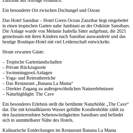
Zanzibar auf Anfrage erhältlich.
Ein besonderer Ort zwischen Dschungel und Ozean
Das Hotel Sansibar – Hotel Green Ocean Zanzibar liegt eingebettet
in einen tropischen Garten nahe Jambiani an der Ostküste Sansibars.
Die Anlage wurde von Melanie Isabella Sitter aufgebaut, die 2021
gemeinsam mit ihren Kindern nach Sansibar auswanderte und das
heutige Boutique-Hotel mit viel Leidenschaft entwickelte.
Heute erwarten Gäste:
– Tropische Gartenlandschaften
– Private Rückzugsorte
– Swimmingpool-Anlagen
– Yoga- und Retreatbereiche
– Das Restaurant „Banana La Mama“
– Direkter Zugang zu außergewöhnlichen Naturerlebnissen
– Naturhighlight: The Cave
Ein besonderes Erlebnis stellt die berühmte Naturhöhle „The Cave“
dar. Die mit kristallklarem Wasser gefüllte Korallenhöhle zählt zu
den faszinierendsten Sehenswürdigkeiten Sansibars und befindet
sich in unmittelbarer Nähe des Hotels.
Kulinarische Entdeckungen im Restaurant Banana La Mama