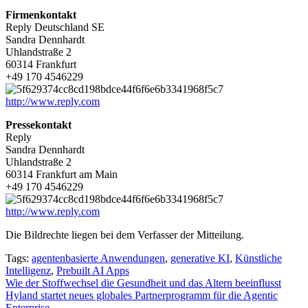
Firmenkontakt
Reply Deutschland SE
Sandra Dennhardt
Uhlandstraße 2
60314 Frankfurt
+49 170 4546229
http://www.reply.com
Pressekontakt
Reply
Sandra Dennhardt
Uhlandstraße 2
60314 Frankfurt am Main
+49 170 4546229
http://www.reply.com
Die Bildrechte liegen bei dem Verfasser der Mitteilung.
Tags:
agentenbasierte Anwendungen
,
generative KI
,
Künstliche
Intelligenz
,
Prebuilt AI Apps
Beitragsnavigation
Wie der Stoffwechsel die Gesundheit und das Altern beeinflusst
Hyland startet neues globales Partnerprogramm für die Agentic
Enterprise