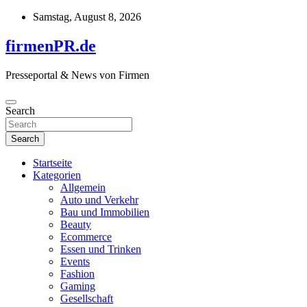
Skip
Samstag, August 8, 2026
to
content
firmenPR.de
Presseportal & News von Firmen
Search
Search
Startseite
Kategorien
Allgemein
Auto und Verkehr
Bau und Immobilien
Beauty
Ecommerce
Essen und Trinken
Events
Fashion
Gaming
Gesellschaft