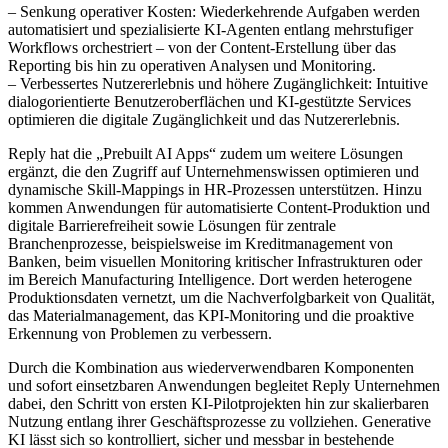
– Senkung operativer Kosten: Wiederkehrende Aufgaben werden
automatisiert und spezialisierte KI-Agenten entlang mehrstufiger
Workflows orchestriert – von der Content-Erstellung über das
Reporting bis hin zu operativen Analysen und Monitoring.
– Verbessertes Nutzererlebnis und höhere Zugänglichkeit: Intuitive
dialogorientierte Benutzeroberflächen und KI-gestützte Services
optimieren die digitale Zugänglichkeit und das Nutzererlebnis.
Reply hat die „Prebuilt AI Apps“ zudem um weitere Lösungen
ergänzt, die den Zugriff auf Unternehmenswissen optimieren und
dynamische Skill-Mappings in HR-Prozessen unterstützen. Hinzu
kommen Anwendungen für automatisierte Content-Produktion und
digitale Barrierefreiheit sowie Lösungen für zentrale
Branchenprozesse, beispielsweise im Kreditmanagement von
Banken, beim visuellen Monitoring kritischer Infrastrukturen oder
im Bereich Manufacturing Intelligence. Dort werden heterogene
Produktionsdaten vernetzt, um die Nachverfolgbarkeit von Qualität,
das Materialmanagement, das KPI-Monitoring und die proaktive
Erkennung von Problemen zu verbessern.
Durch die Kombination aus wiederverwendbaren Komponenten
und sofort einsetzbaren Anwendungen begleitet Reply Unternehmen
dabei, den Schritt von ersten KI-Pilotprojekten hin zur skalierbaren
Nutzung entlang ihrer Geschäftsprozesse zu vollziehen. Generative
KI lässt sich so kontrolliert, sicher und messbar in bestehende