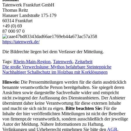
Tatenwerk Frankfurt GmbH
Thomas Reitz
Hanauer Landstraße 175-179
60314 Frankfurt
+49 (0) 69
87 000 97 0
https://tatenwerk.de/
Die Bildrechte liegen bei dem Verfasser der Mitteilung.
Tags:
Rhein-Main-Region
,
Tatenwerk
,
Zeitarbeit
Beitragsnavigation
Die große Verwechslung: Mythos befahrbare Steinteppiche
Nachhaltiger Schallschutz im Holzbau mit Korklösungen
Hinweis:
Die Pressemitteilungen werden für die darin ausdrücklich
benannte verantwortliche Person bereitgehalten. Sie spiegelt deren
Ansichten sowie dargestellte Sachverhalte wider und entspricht
nicht zwingend der Auffassung des Diensteanbieters. Der Anbieter
übernimmt daher keine Verantwortung für diese externen Inhalte
und macht sie sich nicht zu eigen.
Bitte beachten Sie:
Für die
Inhalte der hier veröffentlichten Mitteilungen ist nicht der Betreiber
von firmenpr.de verantwortlich, sondern ausschließlich der jeweilige
Autor der Meldung. Nähere Informationen zu Haftung,
Verlinkungen und Urheberrecht entnehmen Sie bitte den
AGB
.