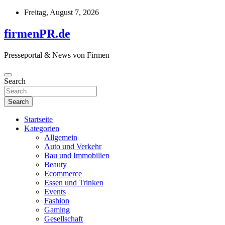
Skip
Freitag, August 7, 2026
to
content
firmenPR.de
Presseportal & News von Firmen
Search
Search
Startseite
Kategorien
Allgemein
Auto und Verkehr
Bau und Immobilien
Beauty
Ecommerce
Essen und Trinken
Events
Fashion
Gaming
Gesellschaft