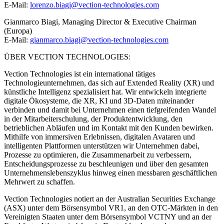
E-Mail:
lorenzo.biagi@vection-technologies.com
Gianmarco Biagi, Managing Director & Executive Chairman
(Europa)
E-Mail:
gianmarco.biagi@vection-technologies.com
ÜBER VECTION TECHNOLOGIES:
Vection Technologies ist ein international tätiges
Technologieunternehmen, das sich auf Extended Reality (XR) und
künstliche Intelligenz spezialisiert hat. Wir entwickeln integrierte
digitale Ökosysteme, die XR, KI und 3D-Daten miteinander
verbinden und damit bei Unternehmen einen tiefgreifenden Wandel
in der Mitarbeiterschulung, der Produktentwicklung, den
betrieblichen Abläufen und im Kontakt mit den Kunden bewirken.
Mithilfe von immersiven Erlebnissen, digitalen Avataren und
intelligenten Plattformen unterstützen wir Unternehmen dabei,
Prozesse zu optimieren, die Zusammenarbeit zu verbessern,
Entscheidungsprozesse zu beschleunigen und über den gesamten
Unternehmenslebenszyklus hinweg einen messbaren geschäftlichen
Mehrwert zu schaffen.
Vection Technologies notiert an der Australian Securities Exchange
(ASX) unter dem Börsensymbol VR1, an den OTC-Märkten in den
Vereinigten Staaten unter dem Börsensymbol VCTNY und an der