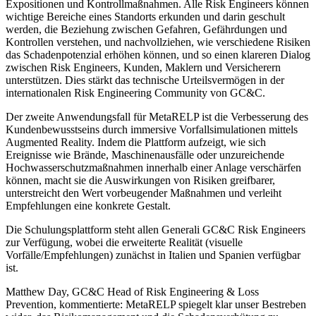
Expositionen und Kontrollmaßnahmen. Alle Risk Engineers können
wichtige Bereiche eines Standorts erkunden und darin geschult
werden, die Beziehung zwischen Gefahren, Gefährdungen und
Kontrollen verstehen, und nachvollziehen, wie verschiedene Risiken
das Schadenpotenzial erhöhen können, und so einen klareren Dialog
zwischen Risk Engineers, Kunden, Maklern und Versicherern
unterstützen. Dies stärkt das technische Urteilsvermögen in der
internationalen Risk Engineering Community von GC&C.
Der zweite Anwendungsfall für MetaRELP ist die Verbesserung des
Kundenbewusstseins durch immersive Vorfallsimulationen mittels
Augmented Reality. Indem die Plattform aufzeigt, wie sich
Ereignisse wie Brände, Maschinenausfälle oder unzureichende
Hochwasserschutzmaßnahmen innerhalb einer Anlage verschärfen
können, macht sie die Auswirkungen von Risiken greifbarer,
unterstreicht den Wert vorbeugender Maßnahmen und verleiht
Empfehlungen eine konkrete Gestalt.
Die Schulungsplattform steht allen Generali GC&C Risk Engineers
zur Verfügung, wobei die erweiterte Realität (visuelle
Vorfälle/Empfehlungen) zunächst in Italien und Spanien verfügbar
ist.
Matthew Day, GC&C Head of Risk Engineering & Loss
Prevention, kommentierte: MetaRELP spiegelt klar unser Bestreben