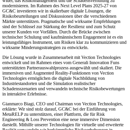
wider, das Risikomanagement und die Schadensverhütung zu
modernisieren. Im Rahmen des Next Level Plans 2025-27 von
GC&C investieren wir in skalierbare digitale Lösungen, die
Risikobeurteilungen und Diskussionen über die verschiedenen
Märkte unterstützen. Pragmatische und wirksame Empfehlungen
sind der Schlüssel zur Stärkung der Resilienz und zum Schutz
unserer Kunden vor Vorfällen. Durch die Brücke zwischen
technischer Schulung und kaufmännischem Engagement ist es ein
leistungsfähiges Instrument, um Risiken klar zu kommunizieren und
wirksame Minderungsstrategien zu entwickeln.
Die Lösung wurde in Zusammenarbeit mit Vection Technologies
entwickelt und im Rahmen eines vom Generali Innovation Funs
unterstützten Partnerauswahlprozess ausgewählt und skaliert. Die
immersiven und Augmented Reality-Funktionen von Vection
Technologies ermöglichen die digitale Nachbildung von
Industriestandorten und die Simulation realistischer
Schadensszenarien und verwandeln technische Risikobewertungen
in interaktive Erlebnisse.
Gianmarco Biagi, CEO und Chairman von Vection Technologies,
erklärte: Wir sind stolz darauf, GC&C bei der Einführung von
MetaRELP zu unterstützen, einer Plattform, die für Risk
Engineering & Loss Prevention eine neue immersive Dimension
darstellt. Mithilfe unserer Technologien für virtuelle und erweiterte
Realität verwandeln wir herkömmliche Risikoerhebungen in