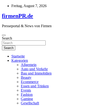
Skip
Freitag, August 7, 2026
to
content
firmenPR.de
Presseportal & News von Firmen
Search
Search
Startseite
Kategorien
Allgemein
Auto und Verkehr
Bau und Immobilien
Beauty
Ecommerce
Essen und Trinken
Events
Fashion
Gaming
Gesellschaft