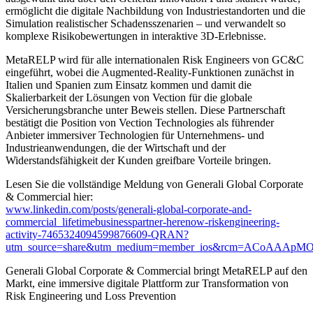
ermöglicht die digitale Nachbildung von Industriestandorten und die
Simulation realistischer Schadensszenarien – und verwandelt so
komplexe Risikobewertungen in interaktive 3D-Erlebnisse.
MetaRELP wird für alle internationalen Risk Engineers von GC&C
eingeführt, wobei die Augmented-Reality-Funktionen zunächst in
Italien und Spanien zum Einsatz kommen und damit die
Skalierbarkeit der Lösungen von Vection für die globale
Versicherungsbranche unter Beweis stellen. Diese Partnerschaft
bestätigt die Position von Vection Technologies als führender
Anbieter immersiver Technologien für Unternehmens- und
Industrieanwendungen, die der Wirtschaft und der
Widerstandsfähigkeit der Kunden greifbare Vorteile bringen.
Lesen Sie die vollständige Meldung von Generali Global Corporate
& Commercial hier:
www.linkedin.com/posts/generali-global-corporate-and-
commercial_lifetimebusinesspartner-herenow-riskengineering-
activity-7465324094599876609-QRAN?
utm_source=share&utm_medium=member_ios&rcm=ACoAAA
Generali Global Corporate & Commercial bringt MetaRELP auf den
Markt, eine immersive digitale Plattform zur Transformation von
Risk Engineering und Loss Prevention