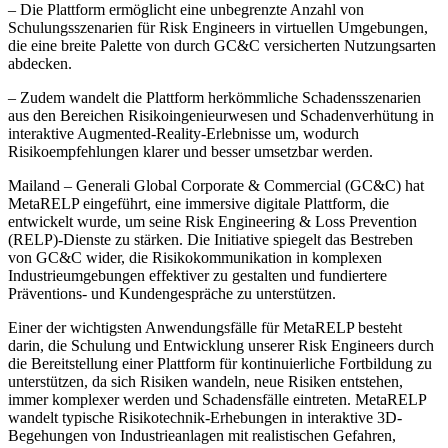
– Die Plattform ermöglicht eine unbegrenzte Anzahl von
Schulungsszenarien für Risk Engineers in virtuellen Umgebungen,
die eine breite Palette von durch GC&C versicherten Nutzungsarten
abdecken.
– Zudem wandelt die Plattform herkömmliche Schadensszenarien
aus den Bereichen Risikoingenieurwesen und Schadenverhütung in
interaktive Augmented-Reality-Erlebnisse um, wodurch
Risikoempfehlungen klarer und besser umsetzbar werden.
Mailand – Generali Global Corporate & Commercial (GC&C) hat
MetaRELP eingeführt, eine immersive digitale Plattform, die
entwickelt wurde, um seine Risk Engineering & Loss Prevention
(RELP)-Dienste zu stärken. Die Initiative spiegelt das Bestreben
von GC&C wider, die Risikokommunikation in komplexen
Industrieumgebungen effektiver zu gestalten und fundiertere
Präventions- und Kundengespräche zu unterstützen.
Einer der wichtigsten Anwendungsfälle für MetaRELP besteht
darin, die Schulung und Entwicklung unserer Risk Engineers durch
die Bereitstellung einer Plattform für kontinuierliche Fortbildung zu
unterstützen, da sich Risiken wandeln, neue Risiken entstehen,
immer komplexer werden und Schadensfälle eintreten. MetaRELP
wandelt typische Risikotechnik-Erhebungen in interaktive 3D-
Begehungen von Industrieanlagen mit realistischen Gefahren,