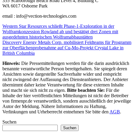
355 Scarborough Beach Road Level 4, Building C
WA 6017 Osborne Park
email : info@vection-technologies.com
Beitragsnavigation
Western Star Resources schließt Phase-1-Exploration in der
Wolframkonzession Rowland ab und bestätigt drei Zonen mit
ausgedehnten historischen Wolframabbaustätten
Discovery Energy Metals Corp. mobilisiert Feldteams für Programm
zur Oberflächenprobenahme auf Cu-Mo-Projekt Crystal Lake in
British Columbia
Hinweis:
Die Pressemitteilungen werden für die darin ausdrücklich
benannte verantwortliche Person bereitgehalten. Sie spiegelt deren
Ansichten sowie dargestellte Sachverhalte wider und entspricht
nicht zwingend der Auffassung des Diensteanbieters. Der Anbieter
übernimmt daher keine Verantwortung für diese externen Inhalte
und macht sie sich nicht zu eigen.
Bitte beachten Sie:
Für die
Inhalte der hier veröffentlichten Mitteilungen ist nicht der Betreiber
von firmenpr.de verantwortlich, sondern ausschließlich der jeweilige
Autor der Meldung. Nähere Informationen zu Haftung,
Verlinkungen und Urheberrecht entnehmen Sie bitte den
AGB
.
Suchen
Suchen