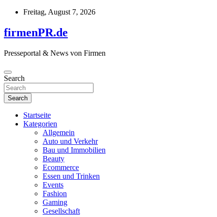
Skip
Freitag, August 7, 2026
to
content
firmenPR.de
Presseportal & News von Firmen
Search
Search
Startseite
Kategorien
Allgemein
Auto und Verkehr
Bau und Immobilien
Beauty
Ecommerce
Essen und Trinken
Events
Fashion
Gaming
Gesellschaft