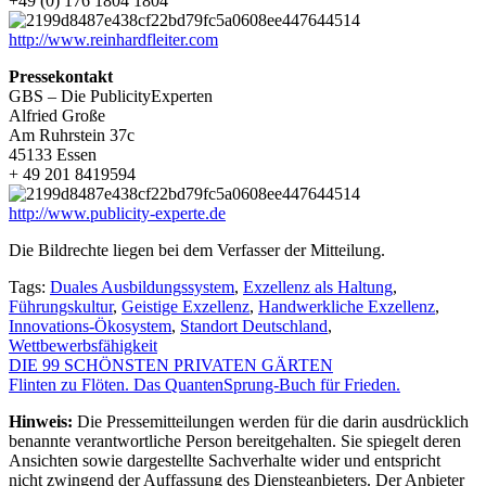
+49 (0) 176 1804 1804
http://www.reinhardfleiter.com
Pressekontakt
GBS – Die PublicityExperten
Alfried Große
Am Ruhrstein 37c
45133 Essen
+ 49 201 8419594
http://www.publicity-experte.de
Die Bildrechte liegen bei dem Verfasser der Mitteilung.
Tags:
Duales Ausbildungssystem
,
Exzellenz als Haltung
,
Führungskultur
,
Geistige Exzellenz
,
Handwerkliche Exzellenz
,
Innovations-Ökosystem
,
Standort Deutschland
,
Wettbewerbsfähigkeit
Beitragsnavigation
DIE 99 SCHÖNSTEN PRIVATEN GÄRTEN
Flinten zu Flöten. Das QuantenSprung-Buch für Frieden.
Hinweis:
Die Pressemitteilungen werden für die darin ausdrücklich
benannte verantwortliche Person bereitgehalten. Sie spiegelt deren
Ansichten sowie dargestellte Sachverhalte wider und entspricht
nicht zwingend der Auffassung des Diensteanbieters. Der Anbieter