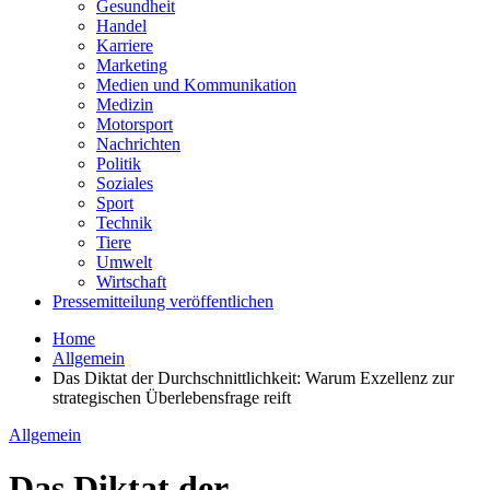
Gesundheit
Handel
Karriere
Marketing
Medien und Kommunikation
Medizin
Motorsport
Nachrichten
Politik
Soziales
Sport
Technik
Tiere
Umwelt
Wirtschaft
Pressemitteilung veröffentlichen
Home
Allgemein
Das Diktat der Durchschnittlichkeit: Warum Exzellenz zur
strategischen Überlebensfrage reift
Allgemein
Das Diktat der