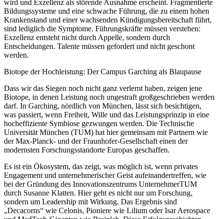
wird und Exzellenz als störende Ausnahme erscheint. Fragmentierte
Bildungssysteme und eine schwache Führung, die zu einem hohen
Krankenstand und einer wachsenden Kündigungsbereitschaft führt,
sind lediglich die Symptome. Führungskräfte müssen verstehen:
Exzellenz entsteht nicht durch Appelle, sondern durch
Entscheidungen. Talente müssen gefordert und nicht geschont
werden.
Biotope der Hochleistung: Der Campus Garching als Blaupause
Dass wir das Siegen noch nicht ganz verlernt haben, zeigen jene
Biotope, in denen Leistung noch ungestraft großgeschrieben werden
darf. In Garching, nördlich von München, lässt sich besichtigen,
was passiert, wenn Freiheit, Wille und das Leistungsprinzip in eine
hocheffiziente Symbiose gezwungen werden. Die Technische
Universität München (TUM) hat hier gemeinsam mit Partnern wie
der Max-Planck- und der Fraunhofer-Gesellschaft einen der
modernsten Forschungsstandorte Europas geschaffen.
Es ist ein Ökosystem, das zeigt, was möglich ist, wenn privates
Engagement und unternehmerischer Geist aufeinandertreffen, wie
bei der Gründung des Innovationszentrums UnternehmerTUM
durch Susanne Klatten. Hier geht es nicht nur um Forschung,
sondern um Leadership mit Wirkung. Das Ergebnis sind
„Decacorns“ wie Celonis, Pioniere wie Lilium oder Isar Aerospace