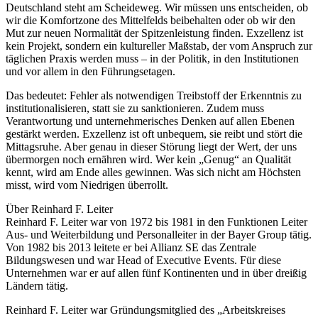
Deutschland steht am Scheideweg. Wir müssen uns entscheiden, ob
wir die Komfortzone des Mittelfelds beibehalten oder ob wir den
Mut zur neuen Normalität der Spitzenleistung finden. Exzellenz ist
kein Projekt, sondern ein kultureller Maßstab, der vom Anspruch zur
täglichen Praxis werden muss – in der Politik, in den Institutionen
und vor allem in den Führungsetagen.
Das bedeutet: Fehler als notwendigen Treibstoff der Erkenntnis zu
institutionalisieren, statt sie zu sanktionieren. Zudem muss
Verantwortung und unternehmerisches Denken auf allen Ebenen
gestärkt werden. Exzellenz ist oft unbequem, sie reibt und stört die
Mittagsruhe. Aber genau in dieser Störung liegt der Wert, der uns
übermorgen noch ernähren wird. Wer kein „Genug“ an Qualität
kennt, wird am Ende alles gewinnen. Was sich nicht am Höchsten
misst, wird vom Niedrigen überrollt.
Über Reinhard F. Leiter
Reinhard F. Leiter war von 1972 bis 1981 in den Funktionen Leiter
Aus- und Weiterbildung und Personalleiter in der Bayer Group tätig.
Von 1982 bis 2013 leitete er bei Allianz SE das Zentrale
Bildungswesen und war Head of Executive Events. Für diese
Unternehmen war er auf allen fünf Kontinenten und in über dreißig
Ländern tätig.
Reinhard F. Leiter war Gründungsmitglied des „Arbeitskreises