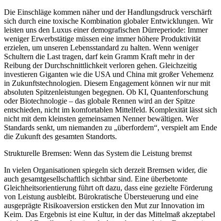
Die Einschläge kommen näher und der Handlungsdruck verschärft
sich durch eine toxische Kombination globaler Entwicklungen. Wir
leisten uns den Luxus einer demografischen Dürreperiode: Immer
weniger Erwerbstätige müssen eine immer höhere Produktivität
erzielen, um unseren Lebensstandard zu halten. Wenn weniger
Schultern die Last tragen, darf kein Gramm Kraft mehr in der
Reibung der Durchschnittlichkeit verloren gehen. Gleichzeitig
investieren Giganten wie die USA und China mit großer Vehemenz
in Zukunftstechnologien. Diesem Engagement können wir nur mit
absoluten Spitzenleistungen begegnen. Ob KI, Quantenforschung
oder Biotechnologie – das globale Rennen wird an der Spitze
entschieden, nicht im komfortablen Mittelfeld. Komplexität lässt sich
nicht mit dem kleinsten gemeinsamen Nenner bewältigen. Wer
Standards senkt, um niemanden zu „überfordern“, verspielt am Ende
die Zukunft des gesamten Standorts.
Strukturelle Bremsen: Wenn das System die Leistung bremst
In vielen Organisationen spiegeln sich derzeit Bremsen wider, die
auch gesamtgesellschaftlich sichtbar sind. Eine überbetonte
Gleichheitsorientierung führt oft dazu, dass eine gezielte Förderung
von Leistung ausbleibt. Bürokratische Übersteuerung und eine
ausgeprägte Risikoaversion ersticken den Mut zur Innovation im
Keim. Das Ergebnis ist eine Kultur, in der das Mittelmaß akzeptabel