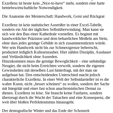
Exzellenz ist heute kein „Nice-to-have“ mehr, sondern eine harte
betriebswirtschaftliche Notwendigkeit.
Die Anatomie der Meisterschaft: Handwerk, Geist und Rückgrat
Exzellenz ist kein statistischer Ausreißer in einer Excel-Tabelle,
sondern ein Akt der täglichen Selbstüberwindung. Man kann sie
sich wie den Bau einer Kathedrale vorstellen. Es beginnt mit
handwerklicher Präzision und dem beharrlichen Meißeln am Stein,
ohne dass jedes geistige Gebilde in sich zusammenstürzen würde.
Wer sein Handwerk nicht bis zur Schmerzgrenze beherrscht,
produziert lediglich Kulissenzauber. Hier zählen Disziplin, Ausdauer
und Verlässlichkeit ohne Ausreden.
Hinzukommen muss die geistige Beweglichkeit – eine unbändige
Neugier, die nicht beim Erreichten verweilt, sondern die eigenen
Gewissheiten mit derselben Lust hinterfragt, mit der man sie
aufgebaut hat. Den entscheidenden Unterschied macht jedoch
charakterliche Exzellenz. In einer Welt der Selbstdarsteller ist es die
wahre Kunst, nicht „besser scheinen“ zu wollen, sondern der Sache
mit Integrität und einer fast schon anachronistischen Demut zu
dienen. Exzellenz ist leise. Sie braucht keine Fanfaren, sondern
überzeugt durch die Wucht der Tatsachen und eine Konsequenz, die
weit über bloßen Perfektionismus hinausgeht.
Der demografische Winter und das Ende der Schonzeit