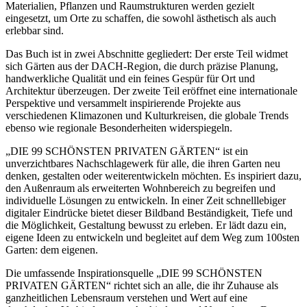
Materialien, Pflanzen und Raumstrukturen werden gezielt
eingesetzt, um Orte zu schaffen, die sowohl ästhetisch als auch
erlebbar sind.
Das Buch ist in zwei Abschnitte gegliedert: Der erste Teil widmet
sich Gärten aus der DACH-Region, die durch präzise Planung,
handwerkliche Qualität und ein feines Gespür für Ort und
Architektur überzeugen. Der zweite Teil eröffnet eine internationale
Perspektive und versammelt inspirierende Projekte aus
verschiedenen Klimazonen und Kulturkreisen, die globale Trends
ebenso wie regionale Besonderheiten widerspiegeln.
„DIE 99 SCHÖNSTEN PRIVATEN GÄRTEN“ ist ein
unverzichtbares Nachschlagewerk für alle, die ihren Garten neu
denken, gestalten oder weiterentwickeln möchten. Es inspiriert dazu,
den Außenraum als erweiterten Wohnbereich zu begreifen und
individuelle Lösungen zu entwickeln. In einer Zeit schnelllebiger
digitaler Eindrücke bietet dieser Bildband Beständigkeit, Tiefe und
die Möglichkeit, Gestaltung bewusst zu erleben. Er lädt dazu ein,
eigene Ideen zu entwickeln und begleitet auf dem Weg zum 100sten
Garten: dem eigenen.
Die umfassende Inspirationsquelle „DIE 99 SCHÖNSTEN
PRIVATEN GÄRTEN“ richtet sich an alle, die ihr Zuhause als
ganzheitlichen Lebensraum verstehen und Wert auf eine