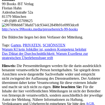
99 Books /BT Verlag
Florian Hahn
Aidenbachstraße 52a
81379 München
+49 (0)89 45709625
http://www.99books.media/pressebereich-99-books
Die Bildrechte liegen bei dem Verfasser der Mitteilung.
Tags:
Garten
,
PRIVATEN
,
SCHÖNSTEN
Beitragsnavigation
Warum KI kein Jobkiller ist, sondern Kompetenz belohnt
Das Diktat der Durchschnittlichkeit: Warum Exzellenz zur
strategischen Überlebensfrage reift
Hinweis:
Die Pressemitteilungen werden für die darin ausdrücklich
benannte verantwortliche Person bereitgehalten. Sie spiegelt deren
Ansichten sowie dargestellte Sachverhalte wider und entspricht
nicht zwingend der Auffassung des Diensteanbieters. Der Anbieter
übernimmt daher keine Verantwortung für diese externen Inhalte
und macht sie sich nicht zu eigen.
Bitte beachten Sie:
Für die
Inhalte der hier veröffentlichten Mitteilungen ist nicht der Betreiber
von firmenpr.de verantwortlich, sondern ausschließlich der jeweilige
Autor der Meldung. Nähere Informationen zu Haftung,
Verlinkungen und Urheberrecht entnehmen Sie bitte den
AGB
.