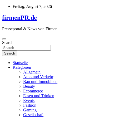
Skip
Freitag, August 7, 2026
to
content
firmenPR.de
Presseportal & News von Firmen
Search
Search
Startseite
Kategorien
Allgemein
Auto und Verkehr
Bau und Immobilien
Beauty
Ecommerce
Essen und Trinken
Events
Fashion
Gaming
Gesellschaft