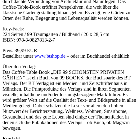
durchdachte Verbindung von Architektur und Natur legen. Das
Coffee-Table-Book eröffnet Perspektiven, die weit über die
klassische Gartengestaltung hinausgehen. Es zeigt, wie Gärten zu
Orten der Ruhe, Begegnung und Lebensqualität werden können.
Key-Facts:
224 Seiten / 99 Traumgärten / Bildband / 26 x 28,5 cm
ISBN: 978-3-9827813-2-7
Preis: 39,99 EUR
Bestellbar unter
www.btshop.de
– oder im Buchhandel erhältlich.
Über den Verlag:
Das Coffee-Table-Book „DIE 99 SCHÖNSTEN PRIVATEN
GÄRTEN“ ist ein Buch von 99 BOOKS, der Buchsparte des BT
Verlags. Der BT Verlag ist ein Medien- und Zeitschriftenhaus in
München. Die Printprodukte des Verlags sind in ihren Segmenten
visuelle, inhaltliche und/oder leistungsbezogene Marktführer. Es
wird größter Wert auf die Qualität der Text- und Bildsprache in allen
Medien gelegt. Dabei schätzen die Leser vor allem den hohen
Nutzwert der Berichterstattung. Wellness, Wohnen, Smarthome,
Gesundheit und das gute Leben sind einige der Themenfelder, in
denen sich die Publikationen des Verlags – ob Buch, ob Magazin –
bewegen.
Kontakt