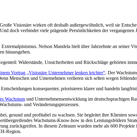
roße Visionäre wirken oft deshalb außergewöhnlich, weil sie Entsche
s. Und doch verbindet viele prägende Persönlichkeiten der vergangenen 
Extremalpinismus. Nelson Mandela hielt über Jahrzehnte an seiner Vis
gen hinausgehen.
Gegenteil: Widerstände, Unsicherheiten und Rückschläge gehörten imm
inem Vortrag „Visionäre Unternehmer lenken leichter“
. Der Wachstums
enn Menschen und Unternehmen verlieren sich selten wegen fehlender A
n Entscheidungen konsequenter, priorisieren klarer und handeln langfri
bles Wachstum
und Unternehmensentwicklung im deutschsprachigen Raum
 Wachstums- und Veränderungsprozessen.
 gesund und profitabel zu wachsen. Sie begleitet ihre Klienten sowoh
derübergreifendes Wachstums-Know-how in den Leistungsfeldern Strate
ng zurückgreifen. In diesem Zeitraum wurden mehr als 600 Projekte fü
ACH-Region.