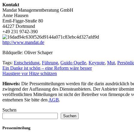
Kontakt
Mandat Managementberatung GmbH
Anne Hausen
Emil-Figge-Straße 80
44227 Dortmund
+49 231 9742-390
http://www.mandat.de
Bildquelle: Oliver Schaper
Tags:
Entscheidung
,
Führung
,
Guido Quelle
,
Keynote
,
Mut
,
Persönli
Beitragsnavigation
Ein Danke ist schön – eine Reform wäre besser
Haustiere vor Hitze schützen
Hinweis:
Die Pressemitteilungen werden für die darin ausdrücklich be
zwingend der Auffassung des Diensteanbieters. Der Anbieter übernimm
veröffentlichten Mitteilungen ist nicht der Betreiber von firmenpr.d
entnehmen Sie bitte den
AGB
.
Suchen
Suchen
Pressemitteilung