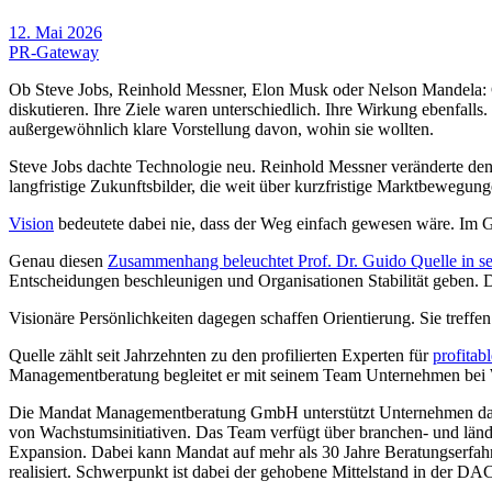
12. Mai 2026
PR-Gateway
Ob Steve Jobs, Reinhold Messner, Elon Musk oder Nelson Mandela: G
diskutieren. Ihre Ziele waren unterschiedlich. Ihre Wirkung ebenfall
außergewöhnlich klare Vorstellung davon, wohin sie wollten.
Steve Jobs dachte Technologie neu. Reinhold Messner veränderte den 
langfristige Zukunftsbilder, die weit über kurzfristige Marktbewegun
Vision
bedeutete dabei nie, dass der Weg einfach gewesen wäre. Im 
Genau diesen
Zusammenhang beleuchtet Prof. Dr. Guido Quelle in se
Entscheidungen beschleunigen und Organisationen Stabilität geben. D
Visionäre Persönlichkeiten dagegen schaffen Orientierung. Sie treffe
Quelle zählt seit Jahrzehnten zu den profilierten Experten für
profita
Managementberatung begleitet er mit seinem Team Unternehmen bei
Die Mandat Managementberatung GmbH unterstützt Unternehmen dabei,
von Wachstumsinitiativen. Das Team verfügt über branchen- und län
Expansion. Dabei kann Mandat auf mehr als 30 Jahre Beratungserfahru
realisiert. Schwerpunkt ist dabei der gehobene Mittelstand in der D