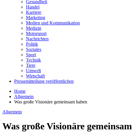
Gesundheit
Handel
Karriere
Marketing
Medien und Kommunikation
Medizin
Motorsport
Nachrichten
Politik
Soziales
Sport
Technik
Tiere
Umwelt
Wirtschaft
Pressemitteilung veröffentlichen
Home
Allgemein
Was große Visionäre gemeinsam haben
Allgemein
Was große Visionäre gemeinsa