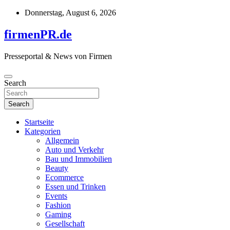
Skip
Donnerstag, August 6, 2026
to
content
firmenPR.de
Presseportal & News von Firmen
Search
Search
Startseite
Kategorien
Allgemein
Auto und Verkehr
Bau und Immobilien
Beauty
Ecommerce
Essen und Trinken
Events
Fashion
Gaming
Gesellschaft